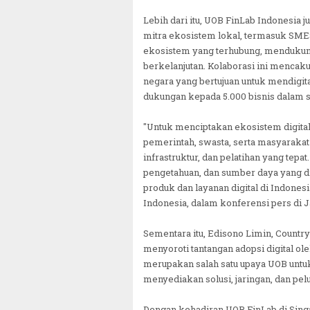
Lebih dari itu, UOB FinLab Indonesia
mitra ekosistem lokal, termasuk SM
ekosistem yang terhubung, mendukung,
berkelanjutan. Kolaborasi ini mencak
negara yang bertujuan untuk mendigi
dukungan kepada 5.000 bisnis dalam 
"Untuk menciptakan ekosistem digital
pemerintah, swasta, serta masyarakat
infrastruktur, dan pelatihan yang tep
pengetahuan, dan sumber daya yang d
produk dan layanan digital di Indones
Indonesia, dalam konferensi pers di Ja
Sementara itu, Edisono Limin, Country
menyoroti tantangan adopsi digital 
merupakan salah satu upaya UOB untuk
menyediakan solusi, jaringan, dan pe
Dengan kehadiran UOB FinLab di Singa