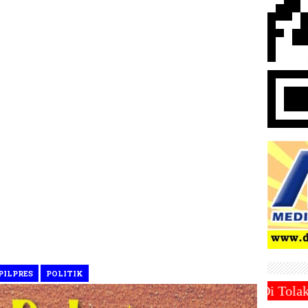
PILPRES
POLITIK
aperadilan Hasto Kristianto Di Tolak ~||~
#INDON