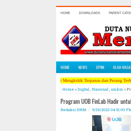
HOME
DOWNLOADS
PARENT CAT
HOME
NEWS
OPINI
OLAH RAGA
k Paling Berani Mengkritik Terpanas dan Perang Terhadap Koruptor, N
Home
»
Digital
,
Nasional
,
umkm
» Pr
Program UOB FinLab Hadir untuk 
Redaksi DNM
9/19/2023 04:51:00 P