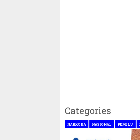
Categories
NARKOBA
NASIONAL
PEMILU
ua Umum Partai Gerindra Periode 2025 - 2030 ~||~ Pr