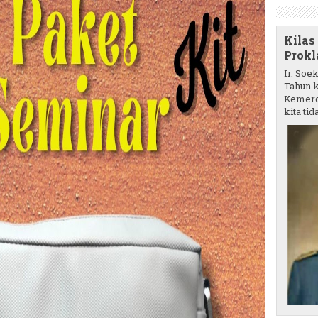
Kilas
Prokl
Ir. Soe
Tahun k
Kemerd
kita tida