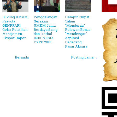
Dukung UMKM,
Penggalangan
Hampir Empat
Prawita
Gerakan
Tahun
GENPPARI
UMKM Jamu
"Menderita"
Gelar Pelatihan
Berdaya Saing
Relawan Bonus
Manajemen
dan Herbal
"Mendengar"
Ekspor Impor
INDONESIA
Aspirasi
EXPO 2018
Pedagang
Pasar Aksara
Beranda
Posting Lama →