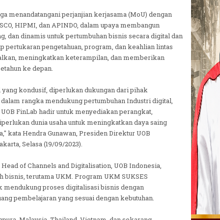
 juga menandatangani perjanjian kerjasama (MoU) dengan
ESCO, HIPMI, dan APINDO, dalam upaya membangun
 dan dinamis untuk pertumbuhan bisnis secara digital dan
up pertukaran pengetahuan, program, dan keahlian lintas
talkan, meningkatkan keterampilan, dan memberikan
setahun ke depan.
 yang kondusif, diperlukan dukungan dari pihak
 dalam rangka mendukung pertumbuhan Industri digital,
at. UOB FinLab hadir untuk menyediakan perangkat,
iperlukan dunia usaha untuk meningkatkan daya saing
ia," kata Hendra Gunawan, Presiden Direktur UOB
karta, Selasa (19/09/2023).
 Head of Channels and Digitalisation, UOB Indonesia,
oleh bisnis, terutama UKM. Program UKM SUKSES
 mendukung proses digitalisasi bisnis dengan
luang pembelajaran yang sesuai dengan kebutuhan.
pura, Malaysia, Thailand, Vietnam, dan sekarang