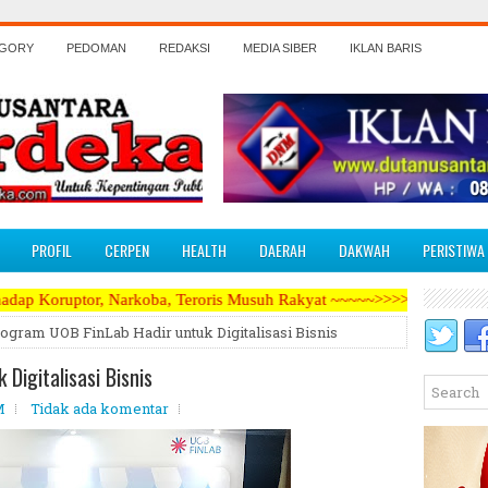
EGORY
PEDOMAN
REDAKSI
MEDIA SIBER
IKLAN BARIS
PROFIL
CERPEN
HEALTH
DAERAH
DAKWAH
PERISTIWA
arkoba, Teroris Musuh Rakyat ~~~~~>>>>> Kami Menerima Artikel, Opin
ogram UOB FinLab Hadir untuk Digitalisasi Bisnis
Digitalisasi Bisnis
M
Tidak ada komentar