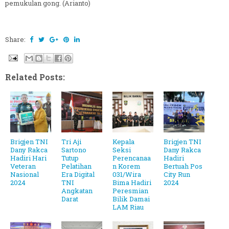
pemukulan gong. (Arianto)
Share:
Related Posts:
Brigjen TNI
Tri Aji
Kepala
Brigjen TNI
Dany Rakca
Sartono
Seksi
Dany Rakca
Hadiri Hari
Tutup
Perencanaa
Hadiri
Veteran
Pelatihan
n Korem
Bertuah Pos
Nasional
Era Digital
031/Wira
City Run
2024
TNI
Bima Hadiri
2024
Angkatan
Peresmian
Darat
Bilik Damai
LAM Riau