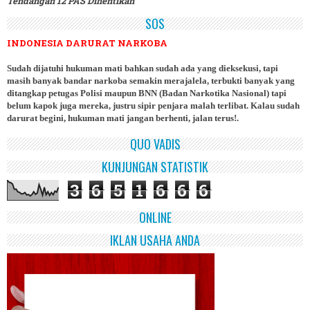
Tendangan 12 PAS Dihentikan
SOS
INDONESIA DARURAT NARKOBA
Sudah dijatuhi hukuman mati bahkan sudah ada yang dieksekusi, tapi
masih banyak bandar narkoba semakin merajalela, terbukti banyak yang
ditangkap petugas Polisi maupun BNN (Badan Narkotika Nasional) tapi
belum kapok juga mereka, justru sipir penjara malah terlibat. Kalau sudah
darurat begini, hukuman mati jangan berhenti, jalan terus!.
QUO VADIS
KUNJUNGAN STATISTIK
3
6
5
1
6
6
6
ONLINE
IKLAN USAHA ANDA