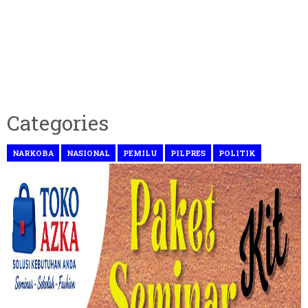
Categories
NARKOBA
NASIONAL
PEMILU
PILPRES
POLITIK