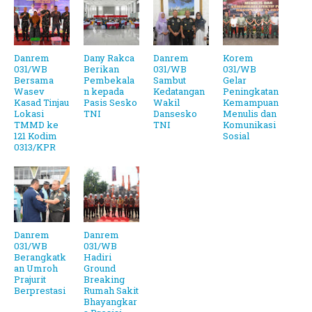
Danrem
Dany Rakca
Danrem
Korem
031/WB
Berikan
031/WB
031/WB
Bersama
Pembekala
Sambut
Gelar
Wasev
n kepada
Kedatangan
Peningkatan
Kasad Tinjau
Pasis Sesko
Wakil
Kemampuan
Lokasi
TNI
Dansesko
Menulis dan
TMMD ke
TNI
Komunikasi
121 Kodim
Sosial
0313/KPR
Danrem
Danrem
031/WB
031/WB
Berangkatk
Hadiri
an Umroh
Ground
Prajurit
Breaking
Berprestasi
Rumah Sakit
Bhayangkar