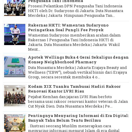
Pengusaha Tani Indonesia
Prosesi Pelantikan DPN Pengusaha Tani Indonesia
HKTI oleh Dr. Sudaryono di Jakarta. Duta Nusantara
Merdeka | Jakarta Himpunan Pengusaha Tan...
Rakernas HKTI: Wamentan Sudaryono
Peringatkan Soal Pungli Fee Proyek
Wamentan Sudaryono memberikan arahan dalam
Rakernas I Pengusaha Tani Indonesia HKTI di
Jakarta. Duta Nusantara Merdeka | Jakarta Wakil
Ment...
Apotek Wellings Buka 4 Gerai Sekaligus dengan
Konsep Neighborhood Pharmacy
Duta Nusantara Merdeka | Jakarta Erajaya Beauty and
Wellness (“EBW”), sebuah vertikal bisnis dari Erajaya
Group, secara serentak membuka 4 o...
Kodam XIX Tuanku Tambusai Hadiri Rakoor
Renovasi Kantor LVRI Riau
Pejabat Kemhan dan jajaran LVRI Riau berfoto
bersama usai rakoor renovasi kantor veteran di Jalan
Cut Nyak Dien. Duta Nusantara Merdeka | Pe...
Pentingnya Menyaring Informasi di Era Digital:
Banyak Tahu Belum Tentu Berilmu
. Ilustrasi seorang Muslilm menerapkan cara
menyaring informasi menurut Islam di era digital