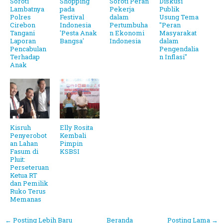
Soroti
Shopping
Soroti Peran
Diskusi
Lambatnya
pada
Pekerja
Publik
Polres
Festival
dalam
Usung Tema
Cirebon
Indonesia
Pertumbuha
"Peran
Tangani
'Pesta Anak
n Ekonomi
Masyarakat
Laporan
Bangsa'
Indonesia
dalam
Pencabulan
Pengendalia
Terhadap
n Inflasi"
Anak
Kisruh
Elly Rosita
Penyerobot
Kembali
an Lahan
Pimpin
Fasum di
KSBSI
Pluit:
Perseteruan
Ketua RT
dan Pemilik
Ruko Terus
Memanas
← Posting Lebih Baru
Beranda
Posting Lama →