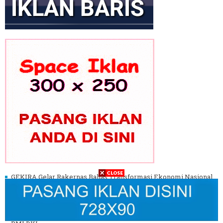
GEKIRA Gelar Rakernas Bahas Transformasi Ekonomi Nasional
Era Prabowo
Gus Ibi Dukung Gus Muhaimin Pimpin PBNU ke Depan
Aliah Sayuti Soroti Pentingnya Kapabilitas Wapres di Pelantikan