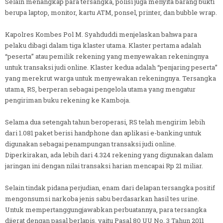
Selain menangkap para tersangka, polisi juga menyita barang bukti
berupa laptop, monitor, kartu ATM, ponsel, printer, dan bubble wrap.
Kapolres Kombes Pol M. Syahduddi menjelaskan bahwa para
pelaku dibagi dalam tiga klaster utama. Klaster pertama adalah
“peserta” atau pemilik rekening yang menyewakan rekeningnya
untuk transaksi judi online. Klaster kedua adalah “penjaring peserta”
yang merekrut warga untuk menyewakan rekeningnya. Tersangka
utama, RS, berperan sebagai pengelola utama yang mengatur
pengiriman buku rekening ke Kamboja.
Selama dua setengah tahun beroperasi, RS telah mengirim lebih
dari 1.081 paket berisi handphone dan aplikasi e-banking untuk
digunakan sebagai penampungan transaksi judi online.
Diperkirakan, ada lebih dari 4.324 rekening yang digunakan dalam
jaringan ini dengan nilai transaksi harian mencapai Rp 21 miliar.
Selain tindak pidana perjudian, enam dari delapan tersangka positif
mengonsumsi narkoba jenis sabu berdasarkan hasil tes urine.
Untuk mempertanggungjawabkan perbuatannya, para tersangka
dijerat dengan pasal berlapis, yaitu Pasal 80 UU No. 3 Tahun 2011