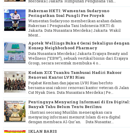
Merdeka | Jakarta Himpunan Pengusaha Tan...
Rakernas HKTI: Wamentan Sudaryono
Peringatkan Soal Pungli Fee Proyek
Wamentan Sudaryono memberikan arahan dalam
Rakernas I Pengusaha Tani Indonesia HKTI di
Jakarta. Duta Nusantara Merdeka | Jakarta Wakil
Ment...
Apotek Wellings Buka 4 Gerai Sekaligus dengan
Konsep Neighborhood Pharmacy
Duta Nusantara Merdeka | Jakarta Erajaya Beauty and
Wellness (“EBW”), sebuah vertikal bisnis dari Erajaya
Group, secara serentak membuka 4 o...
Kodam XIX Tuanku Tambusai Hadiri Rakoor
Renovasi Kantor LVRI Riau
Pejabat Kemhan dan jajaran LVRI Riau berfoto
bersama usai rakoor renovasi kantor veteran di Jalan
Cut Nyak Dien. Duta Nusantara Merdeka | Pe...
Pentingnya Menyaring Informasi di Era Digital:
Banyak Tahu Belum Tentu Berilmu
. Ilustrasi seorang Muslilm menerapkan cara
menyaring informasi menurut Islam di era digital
dengan membaca Al-Qur'an. Duta Nusantar...
IKLAN BARIS