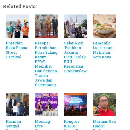
Related Posts:
Presiden
Resepsi
Gelar Aksi
Lemonilo
Buka Papua
Pernikahan
'Putihkan
Luncurkan
Street
Putra Sulung
Jakarta',
Mi Instan
Carnival
Ketum
PPNI: Tolak
Soto Koya
PPWI
RUU
Memikat
Kesehatan
Hati dengan
Omnibuslaw
Tradisi
Jawa dan
Palembang
Kasman
Mendag
Kongres
Marinus Gea
Sangaji
Live
KSBSI
Hadiri