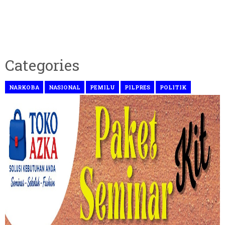
Categories
NARKOBA
NASIONAL
PEMILU
PILPRES
POLITIK