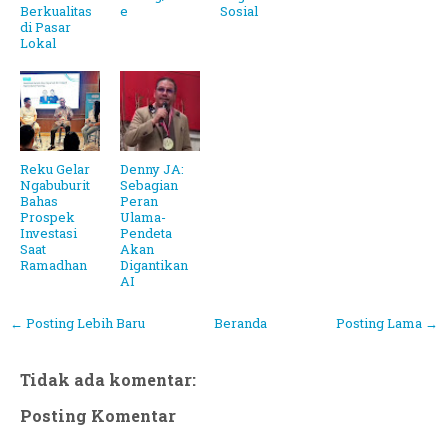
Berkualitas
e
Sosial
di Pasar
Lokal
Reku Gelar
Denny JA:
Ngabuburit
Sebagian
Bahas
Peran
Prospek
Ulama-
Investasi
Pendeta
Saat
Akan
Ramadhan
Digantikan
AI
← Posting Lebih Baru
Beranda
Posting Lama →
Tidak ada komentar:
Posting Komentar