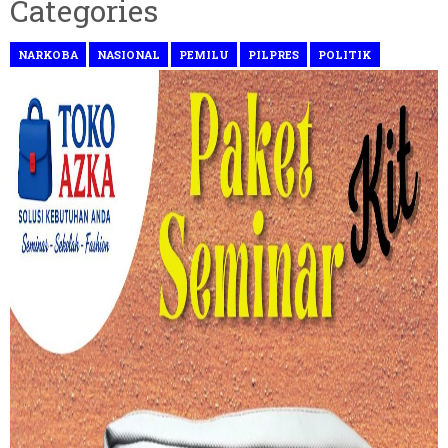
Categories
NARKOBA
NASIONAL
PEMILU
PILPRES
POLITIK