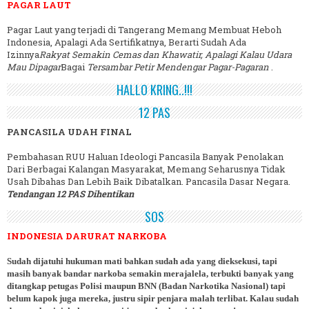
PAGAR LAUT
Pagar Laut yang terjadi di Tangerang Memang Membuat Heboh
Indonesia, Apalagi Ada Sertifikatnya, Berarti Sudah Ada
Izinnya
Rakyat Semakin Cemas dan Khawatir, Apalagi Kalau Udara
Mau Dipagar
Bagai
Tersambar Petir Mendengar Pagar-Pagaran
.
HALLO KRING..!!!
12 PAS
PANCASILA UDAH FINAL
Pembahasan RUU Haluan Ideologi Pancasila Banyak Penolakan
Dari Berbagai Kalangan Masyarakat, Memang Seharusnya Tidak
Usah Dibahas Dan Lebih Baik Dibatalkan. Pancasila Dasar Negara.
Tendangan 12 PAS Dihentikan
SOS
INDONESIA DARURAT NARKOBA
Sudah dijatuhi hukuman mati bahkan sudah ada yang dieksekusi, tapi
masih banyak bandar narkoba semakin merajalela, terbukti banyak yang
ditangkap petugas Polisi maupun BNN (Badan Narkotika Nasional) tapi
belum kapok juga mereka, justru sipir penjara malah terlibat. Kalau sudah