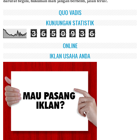
darurat begini, hukuman mati jangan berhenti, jalan terus!.
QUO VADIS
KUNJUNGAN STATISTIK
3
6
5
0
9
3
6
ONLINE
IKLAN USAHA ANDA