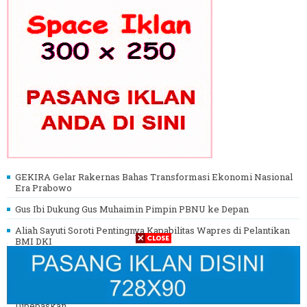
GEKIRA Gelar Rakernas Bahas Transformasi Ekonomi Nasional
Era Prabowo
Gus Ibi Dukung Gus Muhaimin Pimpin PBNU ke Depan
Aliah Sayuti Soroti Pentingnya Kapabilitas Wapres di Pelantikan
BMI DKI
Megawati Sedih Lihat KPK, Presiden Prabowo Turun Tangan
Langsung
Prabowo Beri Amnesti Hasto, DPR Setujui 1.116 Terpidana
Dibebaskan