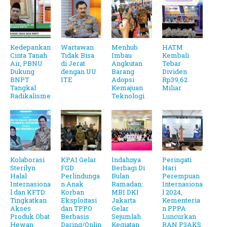
Kedepankan
Wartawan
Menhub
HATM
Cinta Tanah
Tidak Bisa
Imbau
Kembali
Air, PBNU
di Jerat
Angkutan
Tebar
Dukung
dengan UU
Barang
Dividen
BNPT
ITE
Adopsi
Rp39,62
Tangkal
Kemajuan
Miliar
Radikalisme
Teknologi
Kolaborasi
KPAI Gelar
Indahnya
Peringati
Sterilyn
FGD
Berbagi Di
Hari
Halal
Perlindunga
Bulan
Perempuan
Internasiona
n Anak
Ramadan:
Internasiona
l dan KFTD:
Korban
MBI DKI
l 2024,
Tingkatkan
Eksploitasi
Jakarta
Kementeria
Akses
dan TPPO
Gelar
n PPPA
Produk Obat
Berbasis
Sejumlah
Luncurkan
Hewan
Daring/Onlin
Kegiatan
RAN P3AKS