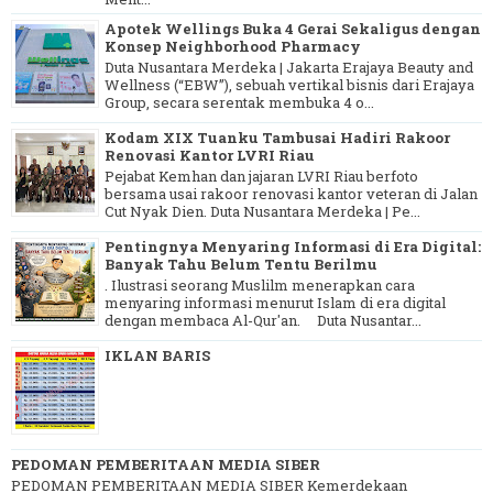
Apotek Wellings Buka 4 Gerai Sekaligus dengan
Konsep Neighborhood Pharmacy
Duta Nusantara Merdeka | Jakarta Erajaya Beauty and
Wellness (“EBW”), sebuah vertikal bisnis dari Erajaya
Group, secara serentak membuka 4 o...
Kodam XIX Tuanku Tambusai Hadiri Rakoor
Renovasi Kantor LVRI Riau
Pejabat Kemhan dan jajaran LVRI Riau berfoto
bersama usai rakoor renovasi kantor veteran di Jalan
Cut Nyak Dien. Duta Nusantara Merdeka | Pe...
Pentingnya Menyaring Informasi di Era Digital:
Banyak Tahu Belum Tentu Berilmu
. Ilustrasi seorang Muslilm menerapkan cara
menyaring informasi menurut Islam di era digital
dengan membaca Al-Qur'an. Duta Nusantar...
IKLAN BARIS
PEDOMAN PEMBERITAAN MEDIA SIBER
PEDOMAN PEMBERITAAN MEDIA SIBER Kemerdekaan