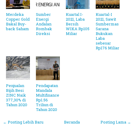
Merdeka
Sumber
Kuartal I-
Kuartal-I
Copper Gold
Energi
2021, Laba
2021, Sawit
Bakal Buy-
Andalan
Bersih
Sumbermas
back Saham
Rombak
WIKA Rp105
Sarana
Direksi
Miliar
Bukukan
Laba
sebesar
Rp176 Miliar
Penjualan
Pendapatan
Bijih Besi
Mandala
ZINC Naik
Multifinance
377,30% di
Rp1.56
Tahun 2020
Triliun di
Tahun 2020
← Posting Lebih Baru
Beranda
Posting Lama →