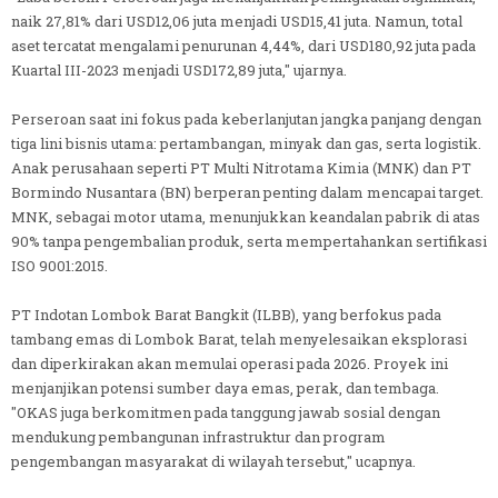
naik 27,81% dari USD12,06 juta menjadi USD15,41 juta. Namun, total
aset tercatat mengalami penurunan 4,44%, dari USD180,92 juta pada
Kuartal III-2023 menjadi USD172,89 juta," ujarnya.
Perseroan saat ini fokus pada keberlanjutan jangka panjang dengan
tiga lini bisnis utama: pertambangan, minyak dan gas, serta logistik.
Anak perusahaan seperti PT Multi Nitrotama Kimia (MNK) dan PT
Bormindo Nusantara (BN) berperan penting dalam mencapai target.
MNK, sebagai motor utama, menunjukkan keandalan pabrik di atas
90% tanpa pengembalian produk, serta mempertahankan sertifikasi
ISO 9001:2015.
PT Indotan Lombok Barat Bangkit (ILBB), yang berfokus pada
tambang emas di Lombok Barat, telah menyelesaikan eksplorasi
dan diperkirakan akan memulai operasi pada 2026. Proyek ini
menjanjikan potensi sumber daya emas, perak, dan tembaga.
"OKAS juga berkomitmen pada tanggung jawab sosial dengan
mendukung pembangunan infrastruktur dan program
pengembangan masyarakat di wilayah tersebut," ucapnya.