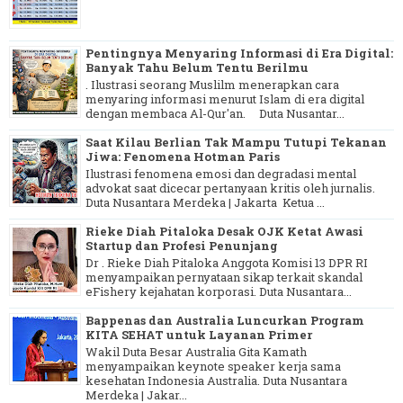
Pentingnya Menyaring Informasi di Era Digital:
Banyak Tahu Belum Tentu Berilmu
. Ilustrasi seorang Muslilm menerapkan cara
menyaring informasi menurut Islam di era digital
dengan membaca Al-Qur'an. Duta Nusantar...
Saat Kilau Berlian Tak Mampu Tutupi Tekanan
Jiwa: Fenomena Hotman Paris
Ilustrasi fenomena emosi dan degradasi mental
advokat saat dicecar pertanyaan kritis oleh jurnalis.
Duta Nusantara Merdeka | Jakarta Ketua ...
Rieke Diah Pitaloka Desak OJK Ketat Awasi
Startup dan Profesi Penunjang
Dr . Rieke Diah Pitaloka Anggota Komisi 13 DPR RI
menyampaikan pernyataan sikap terkait skandal
eFishery kejahatan korporasi. Duta Nusantara...
Bappenas dan Australia Luncurkan Program
KITA SEHAT untuk Layanan Primer
Wakil Duta Besar Australia Gita Kamath
menyampaikan keynote speaker kerja sama
kesehatan Indonesia Australia. Duta Nusantara
Merdeka | Jakar...