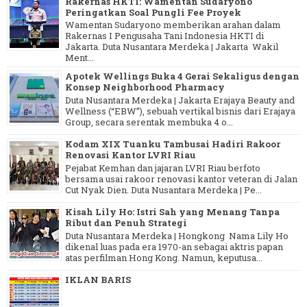
Rakernas HKTI: Wamentan Sudaryono
Peringatkan Soal Pungli Fee Proyek
Wamentan Sudaryono memberikan arahan dalam
Rakernas I Pengusaha Tani Indonesia HKTI di
Jakarta. Duta Nusantara Merdeka | Jakarta Wakil
Ment...
Apotek Wellings Buka 4 Gerai Sekaligus dengan
Konsep Neighborhood Pharmacy
Duta Nusantara Merdeka | Jakarta Erajaya Beauty and
Wellness (“EBW”), sebuah vertikal bisnis dari Erajaya
Group, secara serentak membuka 4 o...
Kodam XIX Tuanku Tambusai Hadiri Rakoor
Renovasi Kantor LVRI Riau
Pejabat Kemhan dan jajaran LVRI Riau berfoto
bersama usai rakoor renovasi kantor veteran di Jalan
Cut Nyak Dien. Duta Nusantara Merdeka | Pe...
Kisah Lily Ho: Istri Sah yang Menang Tanpa
Ribut dan Penuh Strategi
Duta Nusantara Merdeka | Hongkong Nama Lily Ho
dikenal luas pada era 1970-an sebagai aktris papan
atas perfilman Hong Kong. Namun, keputusa...
IKLAN BARIS