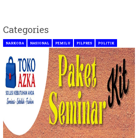
Categories
NARKOBA
NASIONAL
PEMILU
PILPRES
POLITIK