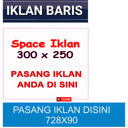
GEKIRA Gelar Rakernas Bahas Transformasi Ekonomi Nasional
Era Prabowo
Gus Ibi Dukung Gus Muhaimin Pimpin PBNU ke Depan