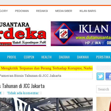
EGORY
PEDOMAN
REDAKSI
MEDIA SIBER
IKLAN BARIS
PROFIL
CERPEN
HEALTH
DAERAH
DAKWAH
PERISTIWA
dan Perang Terhadap Koruptor, Narkoba, Teroris Musuh Rakyat ~~~~~>>
ameran Bisnis Tahunan di JCC Jakarta
 Tahunan di JCC Jakarta
M
Tidak ada komentar