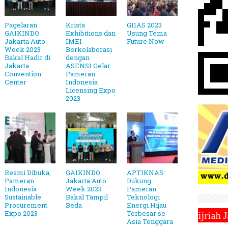
Pagelaran
Krista
GIIAS 2023
GAIKINDO
Exhibitions dan
Usung Tema
Jakarta Auto
IMEI
Future Now
Week 2023
Berkolaborasi
Bakal Hadir di
dengan
Jakarta
ASENSI Gelar
Convention
Pameran
Center
Indonesia
Licensing Expo
2023
Resmi Dibuka,
GAIKINDO
APTIKNAS
Pameran
Jakarta Auto
Dukung
Indonesia
Week 2023
Pameran
Sustainable
Bakal Tampil
Teknologi
Procurement
Beda
Energi Hijau
Expo 2023
Terbesar se‐
tapkan 1 Ramadhan 1446 Hijriah Jatuh Pada Hari Sabt
Asia Tenggara