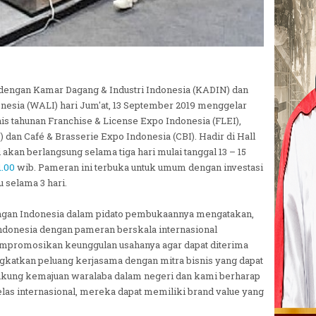
dengan Kamar Dagang & Industri Indonesia (KADIN) dan
nesia (WALI) hari Jum'at, 13 September 2019 menggelar
s tahunan Franchise & License Expo Indonesia (FLEI),
) dan Café & Brasserie Expo Indonesia (CBI). Hadir di Hall
i akan berlangsung selama tiga hari mulai tanggal 13 – 15
1.00
wib. Pameran ini terbuka untuk umum dengan investasi
u selama 3 hari.
angan Indonesia dalam pidato pembukaannya mengatakan,
Indonesia dengan pameran berskala internasional
empromosikan keunggulan usahanya agar dapat diterima
gkatkan peluang kerjasama dengan mitra bisnis yang dapat
ukung kemajuan waralaba dalam negeri dan kami berharap
as internasional, mereka dapat memiliki brand value yang