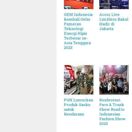
GEM Indonesia
Accor Live
kembali Gelar
Limitless Bakal
Pameran
Hadir di
Teknologi
Jakarta
Energi Hijau
Terbesar se-
Asia Tenggara
2023
PGN Luncurkan
Konferensi
Produk Gasku
Pers & Trunk
untuk
Show Road to
Kendaraan
Indonesian
Fashion Show
2023
~||~ Muhammadiyah Te