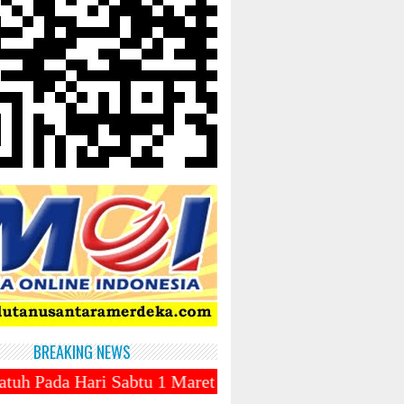
BREAKING NEWS
u 1 Maret 2025 ~||~ 1 Syawal Jatuh Pada Tanggal 31