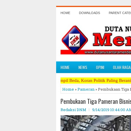
HOME
DOWNLOADS
PARENT CAT
HOME
NEWS
OPINI
OLAH RAGA
atunya Tampil Beda, Koran Politik Paling Berani Mengkritik Terpanas 
Home
»
Pameran
» Pembukaan Tiga P
Pembukaan Tiga Pameran Bisnis
Redaksi DNM
9/14/2019 10:44:00 A