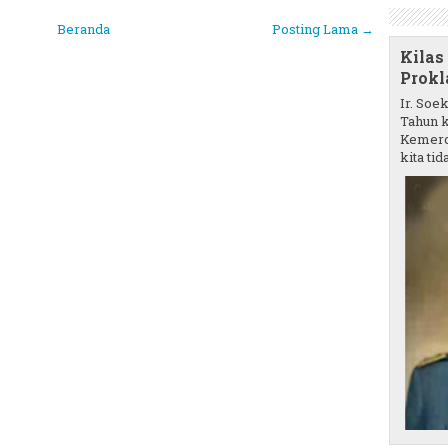
Beranda
Posting Lama →
Kilas
Prokl
Ir. Soe
Tahun k
Kemerd
kita tida