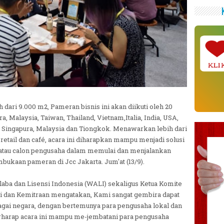
KLI
dari 9.000 m2, Pameran bisnis ini akan diikuti oleh 20
a, Malaysia, Taiwan, Thailand, Vietnam,Italia, India, USA,
ti Singapura, Malaysia dan Tiongkok. Menawarkan lebih dari
etail dan café, acara ini diharapkan mampu menjadi solusi
a atau calon pengusaha dalam memulai dan menjalankan
mbukaan pameran di Jcc Jakarta. Jum'at (13/9).
laba dan Lisensi Indonesia (WALI) sekaligus Ketua Komite
i dan Kemitraan mengatakan, Kami sangat gembira dapat
agai negara, dengan bertemunya para pengusaha lokal dan
berharap acara ini mampu me-jembatani para pengusaha