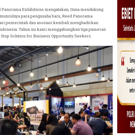
d Panorama Exhibitions mengatakan, Guna mendukung
munculnya para pengusaha baru, Reed Panorama
ari pemerintah dan asosiasi kembali menghadirkan
 Indonesia. Tahun ini kami menggabungkan tiga pameran
top Solution for Business Opportunity Seekers.