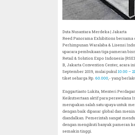
Duta Nusantara Merdeka | Jakarta
Reed Panorama Exhibitions bersama 
Perhimpunan Waralaba & Lisensi Indo
upacara pembukaan tiga pameran bisni
Retail & Solution Expo Indonesia (RSEI
B, Jakarta Convention Center, acara in
September 2019, mulai pukul
10.00 – 2
tiket seharga Rp.
60.000
,- yang berlak
Enggartiasto Lukita, Menteri Perdag
Keikutsertaan aktif para perawalana 
merupakan salah satu upaya untuk m
dengan baik dipasar global dan menin
diandalkan. Pemerintah sangat mend
dengan mengikuti banyak pameran kel
semakin tinggi.