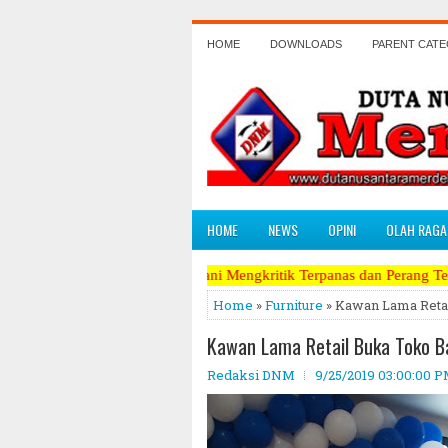
HOME
DOWNLOADS
PARENT CAT
HOME
NEWS
OPINI
OLAH RAGA
tik Paling Berani Mengkritik Terpanas dan Perang Terhadap Koruptor,
Home
»
Furniture
» Kawan Lama Retail
Kawan Lama Retail Buka Toko Bar
Redaksi DNM
9/25/2019 03:00:00 