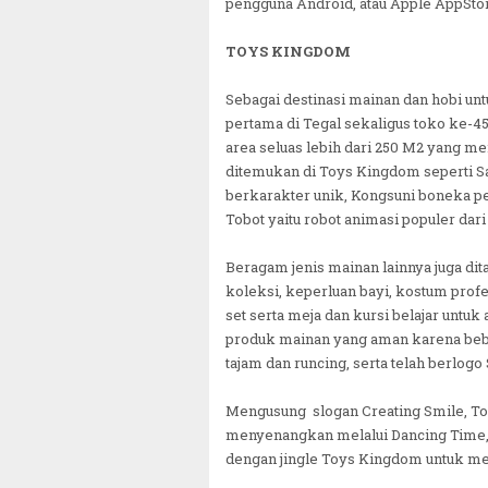
pengguna Android, atau Apple AppStor
TOYS KINGDOM
Sebagai destinasi mainan dan hobi un
pertama di Tegal sekaligus toko ke-45 d
area seluas lebih dari 250 M2 yang m
ditemukan di Toys Kingdom seperti S
berkarakter unik, Kongsuni boneka pe
Tobot yaitu robot animasi populer dar
Beragam jenis mainan lainnya juga di
koleksi, keperluan bayi, kostum prof
set serta meja dan kursi belajar unt
produk mainan yang aman karena beba
tajam dan runcing, serta telah berlogo
Mengusung slogan Creating Smile, 
menyenangkan melalui Dancing Time, yai
dengan jingle Toys Kingdom untuk me