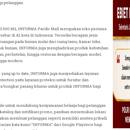
i pelanggan.
rea 3.500 M2, INFORMA Pacific Mall merupakan toko pertama
rsebar di 42 kota di Indonesia. Tersedia beragam jenis
ruangan pada hunian mulai dari ruang tamu, kamar tidur,
ntuk hunian, INFORMA juga menghadirkan produk kebutuhan
an, perhotelan, hingga restoran dengan beragam model,
ingga modern.
 yang up to date, INFORMA juga menyediakan layanan
otection yaitu layanan proteksi untuk furnitur dan
jasa bongkar pasang khusus untuk produk INFORMA bagi
ile untuk mendukung kenyamanan belanja bagi pelanggan
ti katalog dan notifikasi promo, panduan menemukan lokasi
g akan membuat pelanggan seperti memiliki asisten pribadi.
ncarian kata kunci “INFORMA” dari Google Playstore bagi