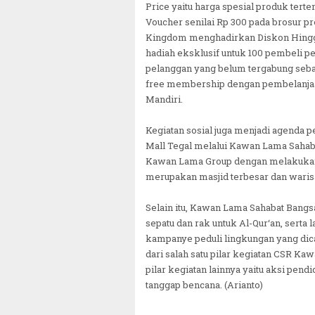
Price yaitu harga spesial produk terte
Voucher senilai Rp 300 pada brosur p
Kingdom menghadirkan Diskon Hingga 7
hadiah eksklusif untuk 100 pembeli p
pelanggan yang belum tergabung seb
free membership dengan pembelanja
Mandiri.
Kegiatan sosial juga menjadi agend
Mall Tegal melalui Kawan Lama Sahab
Kawan Lama Group dengan melakukan 
merupakan masjid terbesar dan waris
Selain itu, Kawan Lama Sahabat Bangs
sepatu dan rak untuk Al-Qur‘an, ser
kampanye peduli lingkungan yang di
dari salah satu pilar kegiatan CSR Ka
pilar kegiatan lainnya yaitu aksi pe
tanggap bencana. (Arianto)
~||~ Muhammadiyah Tetapkan 1 Ramadhan 1446