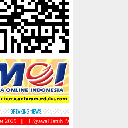
BREAKING NEWS
Syawal Jatuh Pada Tanggal 31 Maret 2025 ~||~ Muham