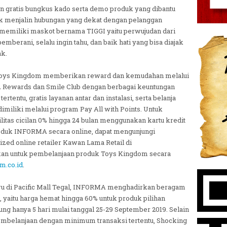
n gratis bungkus kado serta demo produk yang dibantu
ntuk menjalin hubungan yang dekat dengan pelanggan
memiliki maskot bernama TIGGI yaitu perwujudan dari
berani, selalu ingin tahu, dan baik hati yang bisa diajak
k.
 Toys Kingdom memberikan reward dan kemudahan melalui
Rewards dan Smile Club dengan berbagai keuntungan
tertentu, gratis layanan antar dan instalasi, serta belanja
miliki melalui program Pay All with Points. Untuk
litas cicilan 0% hingga 24 bulan menggunakan kartu kredit
oduk INFORMA secara online, dapat mengunjungi
ized online retailer Kawan Lama Retail di
kan untuk pembelanjaan produk Toys Kingdom secara
m.co.id
.
 di Pacific Mall Tegal, INFORMA menghadirkan beragam
 yaitu harga hemat hingga 60% untuk produk pilihan
ng hanya 5 hari mulai tanggal 25-29 September 2019. Selain
pembelanjaan dengan minimum transaksi tertentu, Shocking