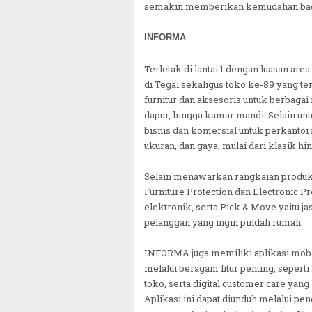
semakin memberikan kemudahan bag
INFORMA
Terletak di lantai 1 dengan luasan a
di Tegal sekaligus toko ke-89 yang te
furnitur dan aksesoris untuk berbagai 
dapur, hingga kamar mandi. Selain u
bisnis dan komersial untuk perkantor
ukuran, dan gaya, mulai dari klasik h
Selain menawarkan rangkaian produk
Furniture Protection dan Electronic Pr
elektronik, serta Pick & Move yaitu 
pelanggan yang ingin pindah rumah.
INFORMA juga memiliki aplikasi mob
melalui beragam fitur penting, seper
toko, serta digital customer care yan
Aplikasi ini dapat diunduh melalui pe