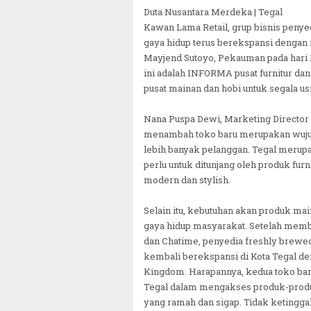
Duta Nusantara Merdeka | Tegal
Kawan Lama Retail, grup bisnis penye
gaya hidup terus berekspansi dengan m
Mayjend Sutoyo, Pekauman pada hari R
ini adalah INFORMA pusat furnitur da
pusat mainan dan hobi untuk segala usi
Nana Puspa Dewi, Marketing Director
menambah toko baru merupakan wujud
lebih banyak pelanggan. Tegal merup
perlu untuk ditunjang oleh produk furn
modern dan stylish.
Selain itu, kebutuhan akan produk ma
gaya hidup masyarakat. Setelah memb
dan Chatime, penyedia freshly brewed 
kembali berekspansi di Kota Tegal
Kingdom. Harapannya, kedua toko ba
Tegal dalam mengakses produk-produk
yang ramah dan sigap. Tidak ketingga