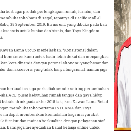
dia berbagai produk perlengkapan rumah, furnitur, dan
embuka toko baru di Tegal, tepatnya di Pacific Mall Jl.
abu, 25 September 2019. Bisnis unit yang dibuka pada kali
n aksesoris untuk hunian dan bisnis, dan Toys Kingdom
a.
 Kawan Lama Group menjelaskan, “Konsistensi dalam
 komitmen kami untuk hadir lebih dekat dan menjangkau
akan kota dinamis dengan potensi ekonomi yang besar dan
itur dan aksesoris yang tidak hanya fungsional, namun juga
inan berkualitas juga perlu diakomodir seiring pertumbuhan
uka ACE, pusat kebutuhan rumah tangga dan gaya hidup,
bubble drink pada akhir 2018 lalu, kini Kawan Lama Retail
 dengan membuka toko pertama INFORMA dan Toys
ru ini dapat memberikan kemudahan bagi masyarakat
 furnitur dan mainan berkualitas dengan pelayanan staf
lan, kami juga menyediakan kanal belanja online untuk