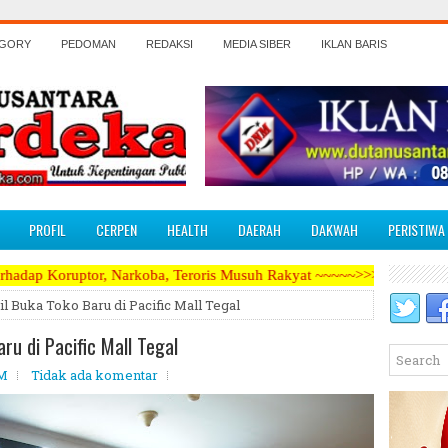
EGORY
PEDOMAN
REDAKSI
MEDIA SIBER
IKLAN BARIS
PROFIL
CERPEN
HEALTH
DAERAH
DAKWAH
PERISTIWA
 Narkoba, Teroris Musuh Rakyat ~~~~~>>>>> Kami Menerima Artikel, Op
 Buka Toko Baru di Pacific Mall Tegal
u di Pacific Mall Tegal
PM
Tidak ada komentar