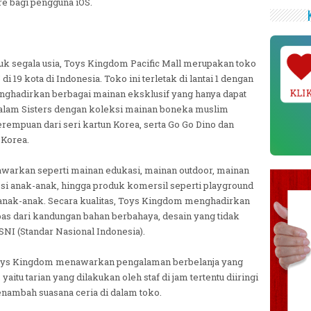
e bagi pengguna iOS.
tuk segala usia, Toys Kingdom Pacific Mall merupakan toko
i 19 kota di Indonesia. Toko ini terletak di lantai 1 dengan
KLI
enghadirkan berbagai mainan eksklusif yang hanya dapat
alam Sisters dengan koleksi mainan boneka muslim
rempuan dari seri kartun Korea, serta Go Go Dino dan
i Korea.
tawarkan seperti mainan edukasi, mainan outdoor, mainan
esi anak-anak, hingga produk komersil seperti playground
uk anak-anak. Secara kualitas, Toys Kingdom menghadirkan
s dari kandungan bahan berbahaya, desain yang tidak
 SNI (Standar Nasional Indonesia).
Toys Kingdom menawarkan pengalaman berbelanja yang
tu tarian yang dilakukan oleh staf di jam tertentu diiringi
nambah suasana ceria di dalam toko.