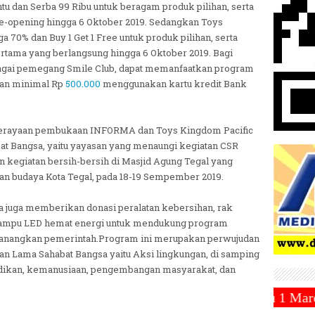
ntu dan Serba 99 Ribu untuk beragam produk pilihan, serta
re-opening hingga 6 Oktober 2019. Sedangkan Toys
0% dan Buy 1 Get 1 Free untuk produk pilihan, serta
ertama yang berlangsung hingga 6 Oktober 2019. Bagi
agai pemegang Smile Club, dapat memanfaatkan program
an minimal Rp
500.000
menggunakan kartu kredit Bank
a perayaan pembukaan INFORMA dan Toys Kingdom Pacific
at Bangsa, yaitu yayasan yang menaungi kegiatan CSR
kegiatan bersih-bersih di Masjid Agung Tegal yang
an budaya Kota Tegal, pada 18-19 Sempember 2019.
a juga memberikan donasi peralatan kebersihan, rak
ta lampu LED hemat energi untuk mendukung program
canangkan pemerintah.Program ini merupakan perwujudan
wan Lama Sahabat Bangsa yaitu Aksi lingkungan, di samping
ndidikan, kemanusiaan, pengembangan masyarakat, dan
 Hijriah Jatuh Pada Hari Sabtu 1 Maret 2025 ~||~ 1 