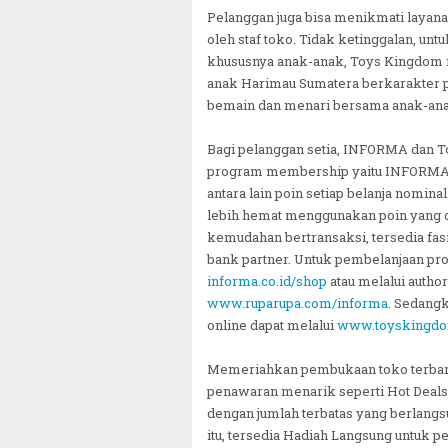
Pelanggan juga bisa menikmati layana
oleh staf toko. Tidak ketinggalan, u
khususnya anak-anak, Toys Kingdom 
anak Harimau Sumatera berkarakter pem
bemain dan menari bersama anak-ana
Bagi pelanggan setia, INFORMA dan
program membership yaitu INFORMA 
antara lain poin setiap belanja nominal 
lebih hemat menggunakan poin yang di
kemudahan bertransaksi, tersedia fasi
bank partner. Untuk pembelanjaan pr
informa.co.id/shop
atau melalui author
www.ruparupa.com/informa
. Sedang
online dapat melalui
www.toyskingdo
Memeriahkan pembukaan toko terbaru
penawaran menarik seperti Hot Deals,
dengan jumlah terbatas yang berlangsu
itu, tersedia Hadiah Langsung untuk 