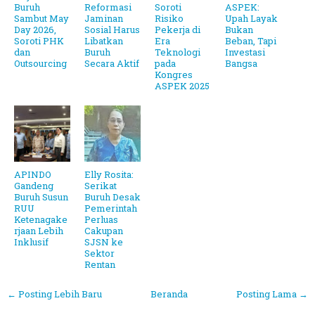
Buruh
Reformasi
Soroti
ASPEK:
Sambut May
Jaminan
Risiko
Upah Layak
Day 2026,
Sosial Harus
Pekerja di
Bukan
Soroti PHK
Libatkan
Era
Beban, Tapi
dan
Buruh
Teknologi
Investasi
Outsourcing
Secara Aktif
pada
Bangsa
Kongres
ASPEK 2025
APINDO
Elly Rosita:
Gandeng
Serikat
Buruh Susun
Buruh Desak
RUU
Pemerintah
Ketenagake
Perluas
rjaan Lebih
Cakupan
Inklusif
SJSN ke
Sektor
Rentan
← Posting Lebih Baru
Beranda
Posting Lama →