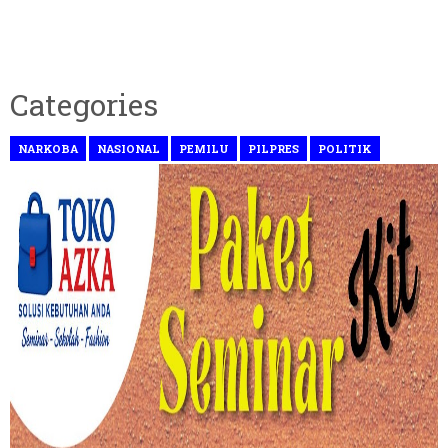
Categories
NARKOBA
NASIONAL
PEMILU
PILPRES
POLITIK