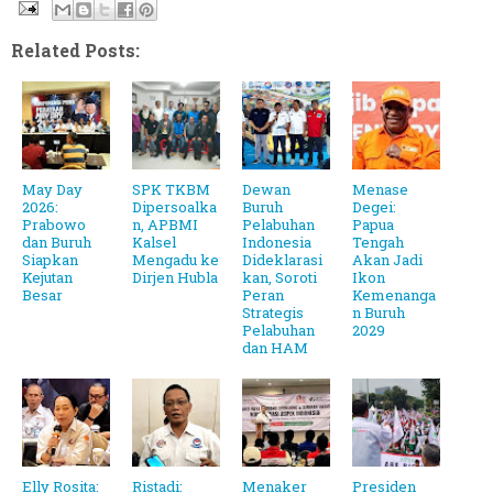
Related Posts:
May Day
SPK TKBM
Dewan
Menase
2026:
Dipersoalka
Buruh
Degei:
Prabowo
n, APBMI
Pelabuhan
Papua
dan Buruh
Kalsel
Indonesia
Tengah
Siapkan
Mengadu ke
Dideklarasi
Akan Jadi
Kejutan
Dirjen Hubla
kan, Soroti
Ikon
Besar
Peran
Kemenanga
Strategis
n Buruh
Pelabuhan
2029
dan HAM
Elly Rosita:
Ristadi:
Menaker
Presiden