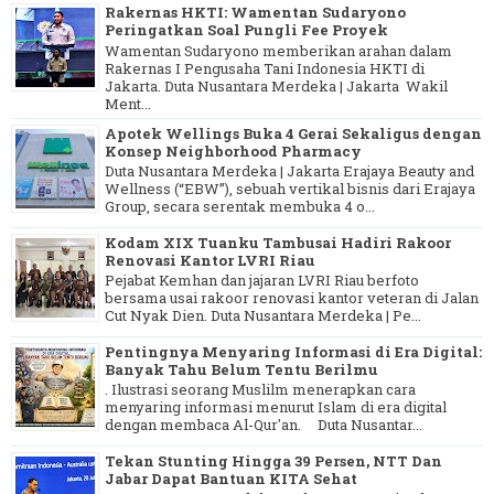
Rakernas HKTI: Wamentan Sudaryono
Peringatkan Soal Pungli Fee Proyek
Wamentan Sudaryono memberikan arahan dalam
Rakernas I Pengusaha Tani Indonesia HKTI di
Jakarta. Duta Nusantara Merdeka | Jakarta Wakil
Ment...
Apotek Wellings Buka 4 Gerai Sekaligus dengan
Konsep Neighborhood Pharmacy
Duta Nusantara Merdeka | Jakarta Erajaya Beauty and
Wellness (“EBW”), sebuah vertikal bisnis dari Erajaya
Group, secara serentak membuka 4 o...
Kodam XIX Tuanku Tambusai Hadiri Rakoor
Renovasi Kantor LVRI Riau
Pejabat Kemhan dan jajaran LVRI Riau berfoto
bersama usai rakoor renovasi kantor veteran di Jalan
Cut Nyak Dien. Duta Nusantara Merdeka | Pe...
Pentingnya Menyaring Informasi di Era Digital:
Banyak Tahu Belum Tentu Berilmu
. Ilustrasi seorang Muslilm menerapkan cara
menyaring informasi menurut Islam di era digital
dengan membaca Al-Qur'an. Duta Nusantar...
Tekan Stunting Hingga 39 Persen, NTT Dan
Jabar Dapat Bantuan KITA Sehat