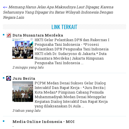
<~
Memang Harus Jelas Apa Maksudnya Laut Dipagar, Karena
Seharusnya Yang Dipagar itu Batas Wilayah Indonesia Dengan
Negara Lain
LINK TERKAIT
Duta Nusantara Merdeka
HKTI Gelar Pelantikan DPN dan Rakernas I
Pengusaha Tani Indonesia
-
*Prosesi
Pelantikan DPN Pengusaha Tani Indonesia
HKTI oleh Dr. Sudaryono di Jakarta.* Duta
Nusantara Merdeka | Jakarta Himpunan
Pengusaha Tani Indonesia ...
2 minggu yang lalu
Juru Berita
PCPM Medan Denai Sukses Gelar Dialog
Interaktif Dan Rapat Kerja
-
*Juru Berita |
Kota Medan* Pimpinan Cabang Pemuda
Muhammadiyah Medan Denai Menggelar
Kegiatan Dialog Interaktif Dan Rapat Kerja
yang dilaksanakan Di Aula ...
3 tahun yang lalu
Media Online Indonesia - MOI
-