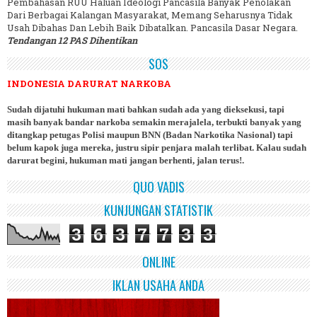
Pembahasan RUU Haluan Ideologi Pancasila Banyak Penolakan
Dari Berbagai Kalangan Masyarakat, Memang Seharusnya Tidak
Usah Dibahas Dan Lebih Baik Dibatalkan. Pancasila Dasar Negara.
Tendangan 12 PAS Dihentikan
SOS
INDONESIA DARURAT NARKOBA
Sudah dijatuhi hukuman mati bahkan sudah ada yang dieksekusi, tapi
masih banyak bandar narkoba semakin merajalela, terbukti banyak yang
ditangkap petugas Polisi maupun BNN (Badan Narkotika Nasional) tapi
belum kapok juga mereka, justru sipir penjara malah terlibat. Kalau sudah
darurat begini, hukuman mati jangan berhenti, jalan terus!.
QUO VADIS
KUNJUNGAN STATISTIK
3
6
3
7
7
3
3
ONLINE
IKLAN USAHA ANDA