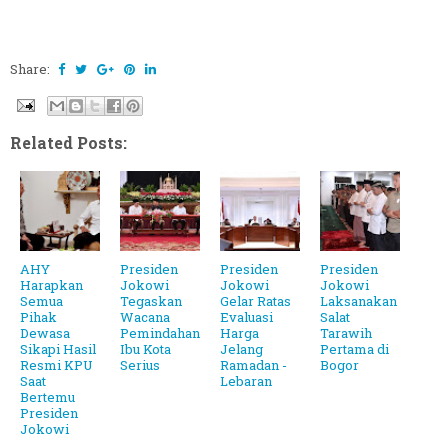
Share:
Related Posts:
AHY
Presiden
Presiden
Presiden
Harapkan
Jokowi
Jokowi
Jokowi
Semua
Tegaskan
Gelar Ratas
Laksanakan
Pihak
Wacana
Evaluasi
Salat
Dewasa
Pemindahan
Harga
Tarawih
Sikapi Hasil
Ibu Kota
Jelang
Pertama di
Resmi KPU
Serius
Ramadan -
Bogor
Saat
Lebaran
Bertemu
Presiden
Jokowi