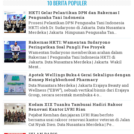
10 BERITA POPULER
HKTI Gelar Pelantikan DPN dan Rakernas I
Pengusaha Tani Indonesia
Prosesi Pelantikan DPN Pengusaha Tani Indonesia
HKTI oleh Dr. Sudaryono di Jakarta. Duta Nusantara
Merdeka | Jakarta Himpunan Pengusaha Tan...
Rakernas HKTI: Wamentan Sudaryono
Peringatkan Soal Pungli Fee Proyek
Wamentan Sudaryono memberikan arahan dalam
Rakernas I Pengusaha Tani Indonesia HKTI di
Jakarta. Duta Nusantara Merdeka | Jakarta Wakil
Ment...
Apotek Wellings Buka 4 Gerai Sekaligus dengan
Konsep Neighborhood Pharmacy
Duta Nusantara Merdeka | Jakarta Erajaya Beauty and
Wellness (“EBW”), sebuah vertikal bisnis dari Erajaya
Group, secara serentak membuka 4 o...
Kodam XIX Tuanku Tambusai Hadiri Rakoor
Renovasi Kantor LVRI Riau
Pejabat Kemhan dan jajaran LVRI Riau berfoto
bersama usai rakoor renovasi kantor veteran di Jalan
Cut Nyak Dien. Duta Nusantara Merdeka | Pe...