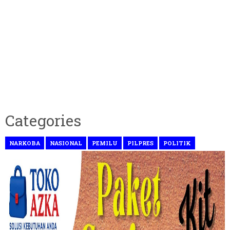
Categories
NARKOBA
NASIONAL
PEMILU
PILPRES
POLITIK