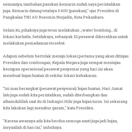
semuanya, tambahan pasukan kemarin sudah saya perintahkan
juga. Kemarin datang totalnya 5.600 (pasukan)," ujar Presiden di
Pangkalan TNI AU Roesmin Nurjadin, Kota Pekanbaru.
Selain itu, pihaknya juga terus melakukan _water bombing_ di
lokasi karhutla. Setidaknya, sebanyak 52 pesawat dikerahkan untuk
melakukan pemadaman tersebut.
Adapun sebelum bertolak menuju lokasi pertama yang akan ditinjau
Presiden dan rombongan, Kepala Negara juga sempat meninjau
kesiapan operasional pesawat penyemai yang hari ini akan
membuat hujan buatan di sekitar lokasi kebakaran.
"Ini mau berangkat (pesawat penyemai) hujan buatan. Hari Jumat
lalu juga sudah kita perintahkan, sudah diterbangkan dan
alhamdulillah saat itu di Indragiri Hilir juga hujan turun. Ini sekarang
kita lakukan lagi menabur garam," kata Presiden.
"Karena awannya ada kita berdoa semoga nanti juga jadi hujan,
insyaallah di hari ini," imbuhnya.