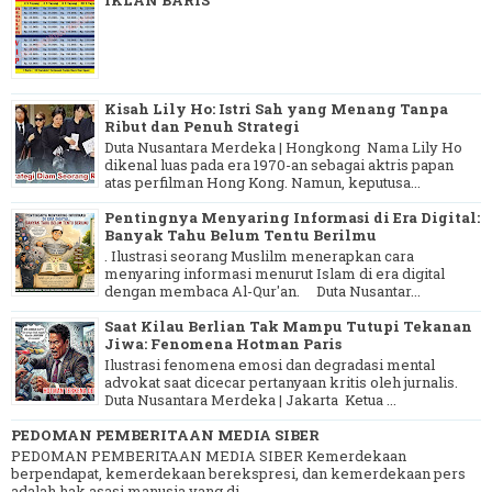
IKLAN BARIS
Kisah Lily Ho: Istri Sah yang Menang Tanpa
Ribut dan Penuh Strategi
Duta Nusantara Merdeka | Hongkong Nama Lily Ho
dikenal luas pada era 1970-an sebagai aktris papan
atas perfilman Hong Kong. Namun, keputusa...
Pentingnya Menyaring Informasi di Era Digital:
Banyak Tahu Belum Tentu Berilmu
. Ilustrasi seorang Muslilm menerapkan cara
menyaring informasi menurut Islam di era digital
dengan membaca Al-Qur'an. Duta Nusantar...
Saat Kilau Berlian Tak Mampu Tutupi Tekanan
Jiwa: Fenomena Hotman Paris
Ilustrasi fenomena emosi dan degradasi mental
advokat saat dicecar pertanyaan kritis oleh jurnalis.
Duta Nusantara Merdeka | Jakarta Ketua ...
PEDOMAN PEMBERITAAN MEDIA SIBER
PEDOMAN PEMBERITAAN MEDIA SIBER Kemerdekaan
berpendapat, kemerdekaan berekspresi, dan kemerdekaan pers
adalah hak asasi manusia yang di...