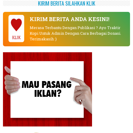
KIRIM BERITA SILAHKAN KLIK
KIRIM BERITA ANDA KESINI!
Merasa Terbantu Dengan Publikasi ? Ayo Traktir
Kopi Untuk Admin Dengan Cara Berbagai Donasi.
KLIK
Terimakasih :)