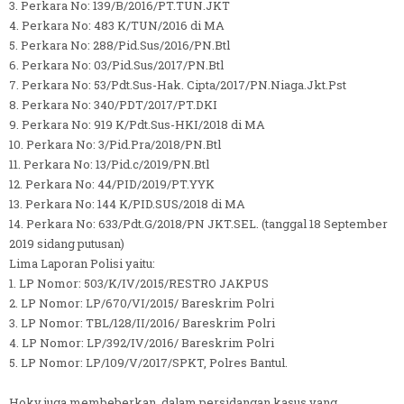
3. Perkara No: 139/B/2016/PT.TUN.JKT
4. Perkara No: 483 K/TUN/2016 di MA
5. Perkara No: 288/Pid.Sus/2016/PN.Btl
6. Perkara No: 03/Pid.Sus/2017/PN.Btl
7. Perkara No: 53/Pdt.Sus-Hak. Cipta/2017/PN.Niaga.Jkt.Pst
8. Perkara No: 340/PDT/2017/PT.DKI
9. Perkara No: 919 K/Pdt.Sus-HKI/2018 di MA
10. Perkara No: 3/Pid.Pra/2018/PN.Btl
11. Perkara No: 13/Pid.c/2019/PN.Btl
12. Perkara No: 44/PID/2019/PT.YYK
13. Perkara No: 144 K/PID.SUS/2018 di MA
14. Perkara No: 633/Pdt.G/2018/PN JKT.SEL. (tanggal 18 September
2019 sidang putusan)
Lima Laporan Polisi yaitu:
1. LP Nomor: 503/K/IV/2015/RESTRO JAKPUS
2. LP Nomor: LP/670/VI/2015/ Bareskrim Polri
3. LP Nomor: TBL/128/II/2016/ Bareskrim Polri
4. LP Nomor: LP/392/IV/2016/ Bareskrim Polri
5. LP Nomor: LP/109/V/2017/SPKT, Polres Bantul.
Hoky juga membeberkan, dalam persidangan kasus yang