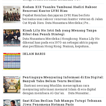
Kodam XIX Tuanku Tambusai Hadiri Rakoor
Renovasi Kantor LVRI Riau
Pejabat Kemhan dan jajaran LVRI Riau berfoto
bersama usai rakoor renovasi kantor veteran di Jalan
Cut Nyak Dien. Duta Nusantara Merdeka | Pe...
Kisah Lily Ho: Istri Sah yang Menang Tanpa
Ribut dan Penuh Strategi
Duta Nusantara Merdeka | Hongkong Nama Lily Ho
dikenal luas pada era 1970-an sebagai aktris papan
atas perfilman Hong Kong. Namun, keputusa...
IKLAN BARIS
Pentingnya Menyaring Informasi di Era Digital:
Banyak Tahu Belum Tentu Berilmu
. Ilustrasi seorang Muslilm menerapkan cara
menyaring informasi menurut Islam di era digital
dengan membaca Al-Qur'an. Duta Nusantar...
Saat Kilau Berlian Tak Mampu Tutupi Tekanan
Jiwa: Fenomena Hotman Paris