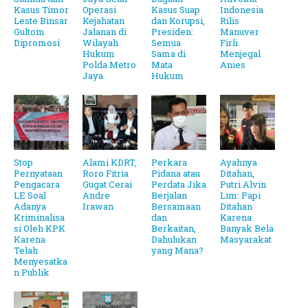
Kasus Timor
Operasi
Kasus Suap
Indonesia
Leste Binsar
Kejahatan
dan Korupsi,
Rilis
Gultom
Jalanan di
Presiden:
Manuver
Dipromosi
Wilayah
Semua
Firli
Hukum
Sama di
Menjegal
Polda Metro
Mata
Anies
Jaya
Hukum
Stop
Alami KDRT,
Perkara
Ayahnya
Pernyataan
Roro Fitria
Pidana atau
Ditahan,
Pengacara
Gugat Cerai
Perdata Jika
Putri Alvin
LE Soal
Andre
Berjalan
Lim: Papi
Adanya
Irawan
Bersamaan
Ditahan
Kriminalisa
dan
Karena
si Oleh KPK
Berkaitan,
Banyak Bela
Karena
Dahulukan
Masyarakat
Telah
yang Mana?
Menyesatka
n Publik