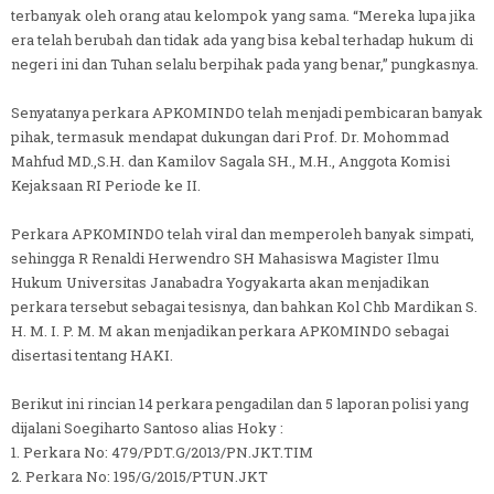
terbanyak oleh orang atau kelompok yang sama. “Mereka lupa jika
era telah berubah dan tidak ada yang bisa kebal terhadap hukum di
negeri ini dan Tuhan selalu berpihak pada yang benar,” pungkasnya.
Senyatanya perkara APKOMINDO telah menjadi pembicaran banyak
pihak, termasuk mendapat dukungan dari Prof. Dr. Mohommad
Mahfud MD.,S.H. dan Kamilov Sagala SH., M.H., Anggota Komisi
Kejaksaan RI Periode ke II.
Perkara APKOMINDO telah viral dan memperoleh banyak simpati,
sehingga R Renaldi Herwendro SH Mahasiswa Magister Ilmu
Hukum Universitas Janabadra Yogyakarta akan menjadikan
perkara tersebut sebagai tesisnya, dan bahkan Kol Chb Mardikan S.
H. M. I. P. M. M akan menjadikan perkara APKOMINDO sebagai
disertasi tentang HAKI.
Berikut ini rincian 14 perkara pengadilan dan 5 laporan polisi yang
dijalani Soegiharto Santoso alias Hoky :
1. Perkara No: 479/PDT.G/2013/PN.JKT.TIM
2. Perkara No: 195/G/2015/PTUN.JKT