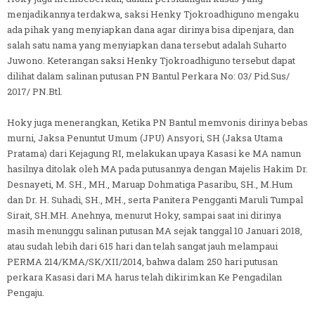
menjadikannya terdakwa, saksi Henky Tjokroadhiguno mengaku
ada pihak yang menyiapkan dana agar dirinya bisa dipenjara, dan
salah satu nama yang menyiapkan dana tersebut adalah Suharto
Juwono. Keterangan saksi Henky Tjokroadhiguno tersebut dapat
dilihat dalam salinan putusan PN Bantul Perkara No: 03/ Pid.Sus/
2017/ PN.Btl.
Hoky juga menerangkan, Ketika PN Bantul memvonis dirinya bebas
murni, Jaksa Penuntut Umum (JPU) Ansyori, SH (Jaksa Utama
Pratama) dari Kejagung RI, melakukan upaya Kasasi ke MA namun
hasilnya ditolak oleh MA pada putusannya dengan Majelis Hakim Dr.
Desnayeti, M. SH., MH., Maruap Dohmatiga Pasaribu, SH., M.Hum
dan Dr. H. Suhadi, SH., MH., serta Panitera Pengganti Maruli Tumpal
Sirait, SH.MH. Anehnya, menurut Hoky, sampai saat ini dirinya
masih menunggu salinan putusan MA sejak tanggal 10 Januari 2018,
atau sudah lebih dari 615 hari dan telah sangat jauh melampaui
PERMA 214/KMA/SK/XII/2014, bahwa dalam 250 hari putusan
perkara Kasasi dari MA harus telah dikirimkan Ke Pengadilan
Pengaju.