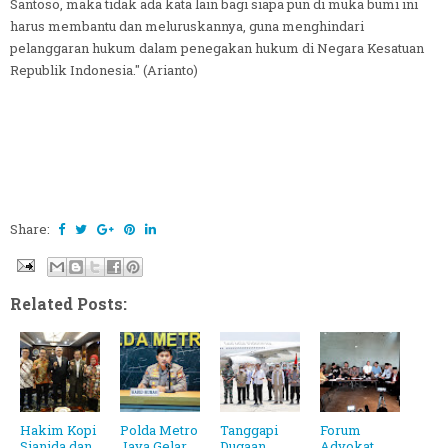
Santoso, maka tidak ada kata lain bagi siapa pun di muka bumi ini
harus membantu dan meluruskannya, guna menghindari
pelanggaran hukum dalam penegakan hukum di Negara Kesatuan
Republik Indonesia." (Arianto)
Share:
Related Posts:
Hakim Kopi
Polda Metro
Tanggapi
Forum
Sianida dan
Jaya Gelar
Dugaan
Advokat