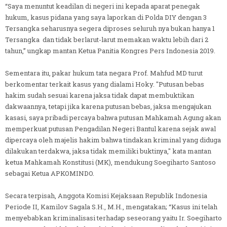
“Saya menuntut keadilan di negeri ini kepada aparat penegak
hukum, kasus pidana yang saya laporkan di Polda DIY dengan 3
Tersangka seharusnya segera diproses seluruh nya bukan hanya 1
Tersangka dan tidak berlarut-larut memakan waktu lebih dari 2
tahun,” ungkap mantan Ketua Panitia Kongres Pers Indonesia 2019.
Sementara itu, pakar hukum tata negara Prof. Mahfud MD turut
berkomentar terkait kasus yang dialami Hoky. "Putusan bebas
hakim sudah sesuai karena jaksa tidak dapat membuktikan
dakwaannya, tetapi jika karena putusan bebas, jaksa mengajukan
kasasi, saya pribadi percaya bahwa putusan Mahkamah Agung akan
memperkuat putusan Pengadilan Negeri Bantul karena sejak awal
dipercaya oleh majelis hakim bahwa tindakan kriminal yang diduga
dilakukan terdakwa, jaksa tidak memiliki buktinya," kata mantan
ketua Mahkamah Konstitusi (MK), mendukung Soegiharto Santoso
sebagai Ketua APKOMINDO.
Secara terpisah, Anggota Komisi Kejaksaan Republik Indonesia
Periode II, Kamilov Sagala S.H., M.H., mengatakan; “Kasus ini telah
menyebabkan kriminalisasi terhadap seseorang yaitu Ir. Soegiharto