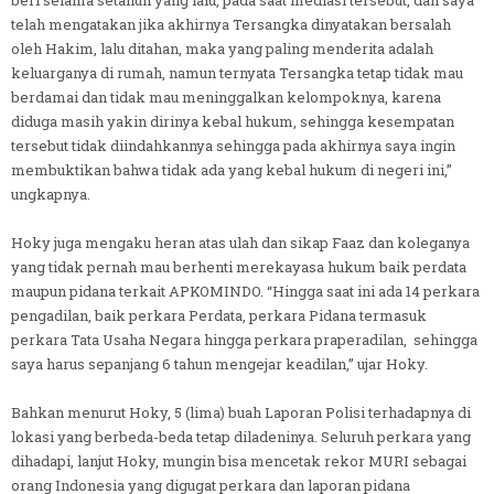
beri selama setahun yang lalu, pada saat mediasi tersebut, dan saya
telah mengatakan jika akhirnya Tersangka dinyatakan bersalah
oleh Hakim, lalu ditahan, maka yang paling menderita adalah
keluarganya di rumah, namun ternyata Tersangka tetap tidak mau
berdamai dan tidak mau meninggalkan kelompoknya, karena
diduga masih yakin dirinya kebal hukum, sehingga kesempatan
tersebut tidak diindahkannya sehingga pada akhirnya saya ingin
membuktikan bahwa tidak ada yang kebal hukum di negeri ini,”
ungkapnya.
Hoky juga mengaku heran atas ulah dan sikap Faaz dan koleganya
yang tidak pernah mau berhenti merekayasa hukum baik perdata
maupun pidana terkait APKOMINDO. “Hingga saat ini ada 14 perkara
pengadilan, baik perkara Perdata, perkara Pidana termasuk
perkara Tata Usaha Negara hingga perkara praperadilan, sehingga
saya harus sepanjang 6 tahun mengejar keadilan,” ujar Hoky.
Bahkan menurut Hoky, 5 (lima) buah Laporan Polisi terhadapnya di
lokasi yang berbeda-beda tetap diladeninya. Seluruh perkara yang
dihadapi, lanjut Hoky, mungin bisa mencetak rekor MURI sebagai
orang Indonesia yang digugat perkara dan laporan pidana