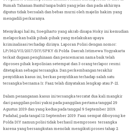
Rumah Tahanan Bantul tanpa bukti yang jelas dan pada akhirnya
diputus tidak bersalah dan bebas murni oleh majelis hakim yang
mengadili perkaranya.
Menyikapi hal itu, Soegiharto yang akrab disapa Hoky ini kemudian
melaporkan balik pihak-pihak yang melakukan upaya
kriminalisasi terhadap dirinya. Laporan Polisi dengan nomor:
LP/362/VII/2017/DIY/SPKY di Polda Daerah Istimewa Yogyakarta
terkait dugaan penghinaan dan pencemaran nama baik telah
diproses pihak kepolisian setempat dan 3 orang terlapor resmi
ditetapkan sebagai tersangka. Dan perkembangan terakhir
penyidikan kasus ini, berkas penyidikan terhadap salah satu
tersangka bernama Ir. Faaz telah dinyatakan lengkap atau P-21.
Dalam penanganan kasus ini tersangka tercatat dua kali mangkir
dari panggilan polisi yakni pada panggilan pertama tanggal 29
Agustus 2019 dan yang kedua pada tanggal 9 September 2019.
Padahal, pada tangal 12 September 2019 Faaz sempat diboyong ke
Polda DIY namun polisi tidak berhasil memproses tersangka
karena yang bersangkutan menolak mengikuti proses tahap 2