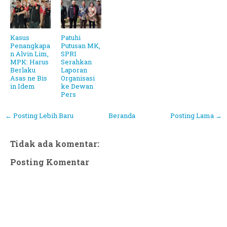
Kasus
Patuhi
Penangkapa
Putusan MK,
n Alvin Lim,
SPRI
MPK: Harus
Serahkan
Berlaku
Laporan
Asas ne Bis
Organisasi
in Idem
ke Dewan
Pers
← Posting Lebih Baru
Beranda
Posting Lama →
Tidak ada komentar:
Posting Komentar