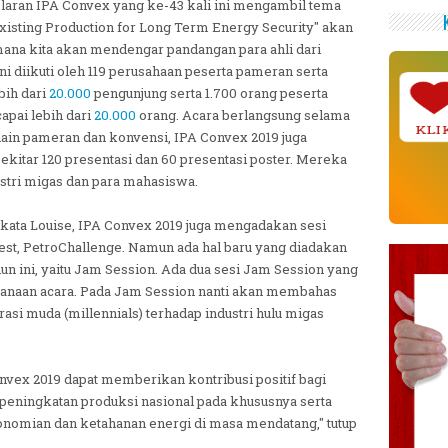
elaran IPA Convex yang ke-43 kali ini mengambil tema
Existing Production for Long Term Energy Security" akan
ana kita akan mendengar pandangan para ahli dari
i diikuti oleh 119 perusahaan peserta pameran serta
bih dari
20.000
pengunjung serta 1.700 orang peserta
apai lebih dari
20.000
orang. Acara berlangsung selama
Selain pameran dan konvensi, IPA Convex 2019 juga
KLIK
ekitar 120 presentasi dan 60 presentasi poster. Mereka
dustri migas dan para mahasiswa.
 kata Louise, IPA Convex 2019 juga mengadakan sesi
test, PetroChallenge. Namun ada hal baru yang diadakan
n ini, yaitu Jam Session. Ada dua sesi Jam Session yang
ksanaan acara. Pada Jam Session nanti akan membahas
si muda (millennials) terhadap industri hulu migas
vex 2019 dapat memberikan kontribusi positif bagi
 peningkatan produksi nasional pada khususnya serta
omian dan ketahanan energi di masa mendatang," tutup