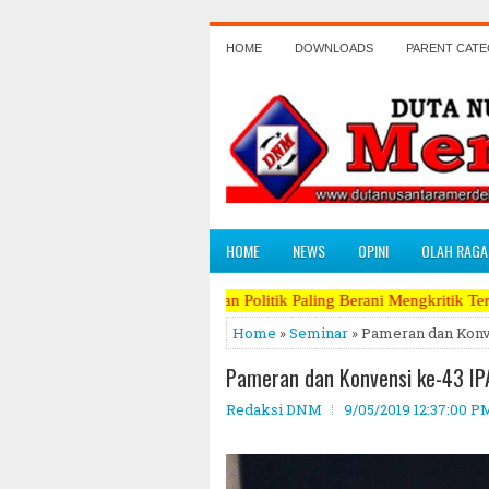
HOME
DOWNLOADS
PARENT CAT
HOME
NEWS
OPINI
OLAH RAGA
l Beda, Koran Politik Paling Berani Mengkritik Terpanas dan Perang 
Home
»
Seminar
» Pameran dan Konve
Pameran dan Konvensi ke-43 IPA
Redaksi DNM
9/05/2019 12:37:00 P