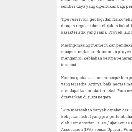
sumber daya yang diperlukan bagi p
Tipe reservoir, geologi dan risiko te
dengan regulasi dan kebijakan fiskal
karakteristik yang sama, Proyek laut
Masing-masing memerlukan pendekata
maupun tingkat keekonomian proyek.
mengambil kebijakan berupa penerapa
tersebut.
Kondisi global saat ini menunjukkan p
yang tersedia. Artinya, baik negara 
mendapatkan modal tersebut. Para in
ditawarkan di suatu negara.
"Kita merasakan banyak capaian dari 
kebijakan fiskal yang pro-pertumbuha
oleh Kementerian ESDM," ujar Louise
Association (IPA), seusai Upacara P