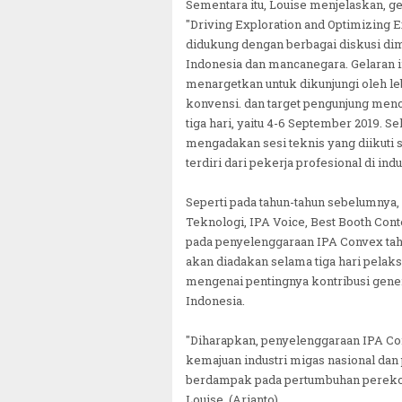
Sementara itu, Louise menjelaskan, g
"Driving Exploration and Optimizing 
didukung dengan berbagai diskusi dim
Indonesia dan mancanegara. Gelaran in
menargetkan untuk dikunjungi oleh le
konvensi. dan target pengunjung menc
tiga hari, yaitu 4-6 September 2019. 
mengadakan sesi teknis yang diikuti s
terdiri dari pekerja profesional di in
Seperti pada tahun-tahun sebelumnya,
Teknologi, IPA Voice, Best Booth Con
pada penyelenggaraan IPA Convex tahu
akan diadakan selama tiga hari pela
mengenai pentingnya kontribusi genera
Indonesia.
"Diharapkan, penyelenggaraan IPA Con
kemajuan industri migas nasional dan
berdampak pada pertumbuhan perekon
Louise. (Arianto)