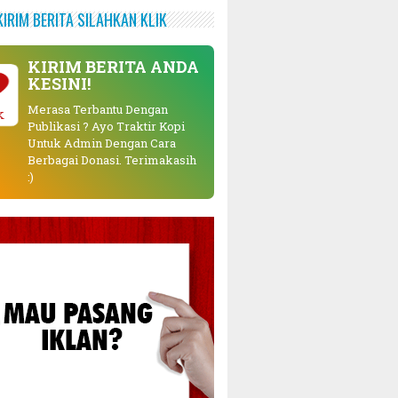
KIRIM BERITA SILAHKAN KLIK
KIRIM BERITA ANDA
KESINI!
Merasa Terbantu Dengan
Publikasi ? Ayo Traktir Kopi
Untuk Admin Dengan Cara
Berbagai Donasi. Terimakasih
:)