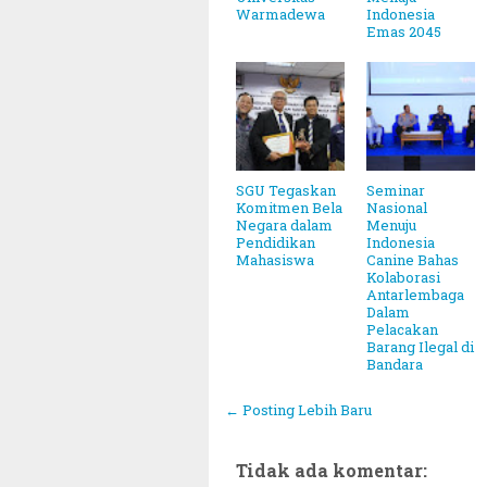
Warmadewa
Indonesia
Emas 2045
SGU Tegaskan
Seminar
Komitmen Bela
Nasional
Negara dalam
Menuju
Pendidikan
Indonesia
Mahasiswa
Canine Bahas
Kolaborasi
Antarlembaga
Dalam
Pelacakan
Barang Ilegal di
Bandara
← Posting Lebih Baru
~||~ Muhammadiyah Tetapkan 1
Tidak ada komentar: