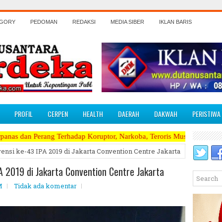
EGORY
PEDOMAN
REDAKSI
MEDIA SIBER
IKLAN BARIS
PROFIL
CERPEN
HEALTH
DAERAH
DAKWAH
PERISTIWA
Terhadap Koruptor, Narkoba, Teroris Musuh Rakyat ~~~~~>>>>> Kami Me
nsi ke-43 IPA 2019 di Jakarta Convention Centre Jakarta
 2019 di Jakarta Convention Centre Jakarta
M
Tidak ada komentar