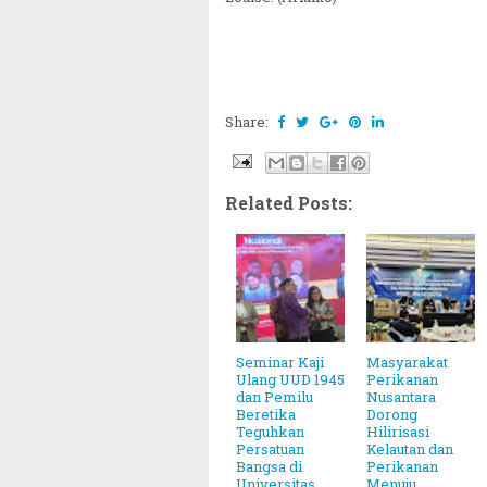
Share:
Related Posts:
Seminar Kaji
Masyarakat
Ulang UUD 1945
Perikanan
dan Pemilu
Nusantara
Beretika
Dorong
Teguhkan
Hilirisasi
Persatuan
Kelautan dan
Bangsa di
Perikanan
Universitas
Menuju