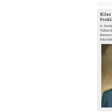
Kilas
Prokl
Ir. Soe
Tahun k
Kemerd
kita tida