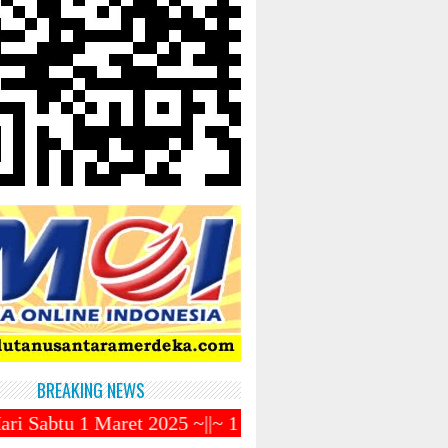
BREAKING NEWS
t 2025 ~||~ 1 Syawal Jatuh Pada Tanggal 31 Maret 20