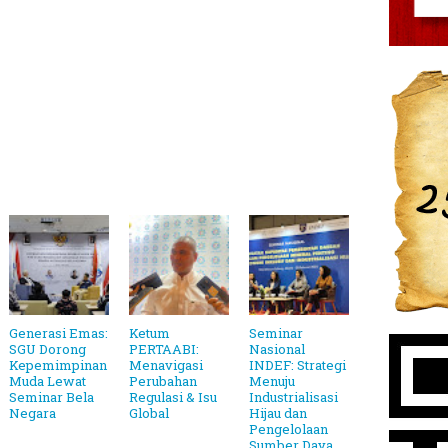
Generasi Emas:
Ketum
Seminar
SGU Dorong
PERTAABI:
Nasional
Kepemimpinan
Menavigasi
INDEF: Strategi
Muda Lewat
Perubahan
Menuju
Seminar Bela
Regulasi & Isu
Industrialisasi
Negara
Global
Hijau dan
Pengelolaan
Sumber Daya