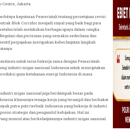
 Centre, Jakarta.
erbitnya keputusan Pemerintah tentang persetujuan revisi
trak Blok Corridor menjadi sinyal yang baik bagi para
 diketahui telah melakukan berbagai upaya dalam rangka
"Regulasi dan perizinan yang semakin sederhana dan
nsentif perpajakan merupakan keberlanjutan langkah
atanya.
rkomitmen untuk terus bekerja sama dengan Pemerintah
ng industri migas nasional Indonesia untuk menciptakan
produksi guna ketahanan energi Indonesia di masa
ndustri migas nasional juga berdampak besar pada
onesia khususnya tenaga kerja yang terampil dan berbakat
nyak putra-putri terbaik Indonesia yang bekerja di industri
posisi strategis dan pengambil kebijakan. Hal ini
ang muncul atas berkelanjutannya industri migas nasional.