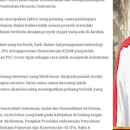
ertumbuhan ekonomi Indonesia.
knis merupakan faktor yang penting, sama pentingnya
. Namun diakui bahwa tidak semua proyek memiliki
 dalam berbeda dengan proyek migas yang ada di daratan.
n yang berbeda, baik dalam hal penggunaan teknologi
 IPA mengapresiasi Kementerian ESDM yang telah
n PSC Gross Split sebagai cara untuk menjawab kebutuhan
eluang investasi yang lebih besar daripada jumlah modal
maupun investor harus sama-sama bersaing untuk
vestor akan bersaing mendapatkan peluang terbaik yang
Pemerintah Indonesia, mulai dari kemudahan berbisnis,
n, serta fokus yang baik pada kebijakan di bidang migas
 M. McKenzie, Penjabat Presiden Indonesian Petroleum
embukaan Pameran dan Konvensi ke-43 IPA, Rabu 4