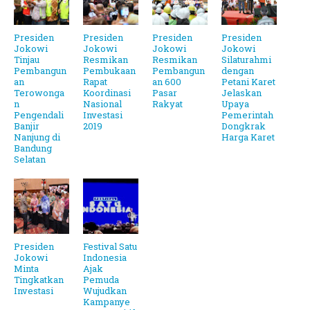
Presiden
Presiden
Presiden
Presiden
Jokowi
Jokowi
Jokowi
Jokowi
Tinjau
Resmikan
Resmikan
Silaturahmi
Pembangun
Pembukaan
Pembangun
dengan
an
Rapat
an 600
Petani Karet
Terowonga
Koordinasi
Pasar
Jelaskan
n
Nasional
Rakyat
Upaya
Pengendali
Investasi
Pemerintah
Banjir
2019
Dongkrak
Nanjung di
Harga Karet
Bandung
Selatan
Presiden
Festival Satu
Jokowi
Indonesia
Minta
Ajak
Tingkatkan
Pemuda
Investasi
Wujudkan
Kampanye