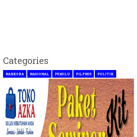
Categories
NARKOBA
NASIONAL
PEMILU
PILPRES
POLITIK