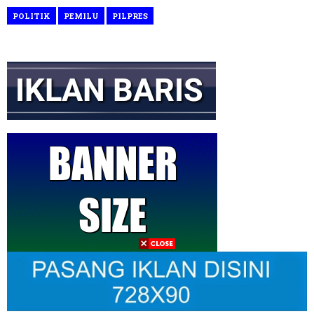
POLITIK
PEMILU
PILPRES