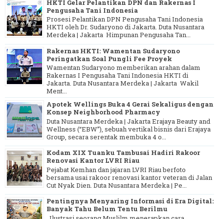
HKTI Gelar Pelantikan DPN dan Rakernas I
Pengusaha Tani Indonesia
Prosesi Pelantikan DPN Pengusaha Tani Indonesia
HKTI oleh Dr. Sudaryono di Jakarta. Duta Nusantara
Merdeka | Jakarta Himpunan Pengusaha Tan...
Rakernas HKTI: Wamentan Sudaryono
Peringatkan Soal Pungli Fee Proyek
Wamentan Sudaryono memberikan arahan dalam
Rakernas I Pengusaha Tani Indonesia HKTI di
Jakarta. Duta Nusantara Merdeka | Jakarta Wakil
Ment...
Apotek Wellings Buka 4 Gerai Sekaligus dengan
Konsep Neighborhood Pharmacy
Duta Nusantara Merdeka | Jakarta Erajaya Beauty and
Wellness (“EBW”), sebuah vertikal bisnis dari Erajaya
Group, secara serentak membuka 4 o...
Kodam XIX Tuanku Tambusai Hadiri Rakoor
Renovasi Kantor LVRI Riau
Pejabat Kemhan dan jajaran LVRI Riau berfoto
bersama usai rakoor renovasi kantor veteran di Jalan
Cut Nyak Dien. Duta Nusantara Merdeka | Pe...
Pentingnya Menyaring Informasi di Era Digital:
Banyak Tahu Belum Tentu Berilmu
. Ilustrasi seorang Muslilm menerapkan cara