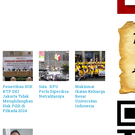
Penertiban NIK
Suta : KPU
Maklumat
KTP DKI
Perlu Diperiksa
Ikatan Keluarga
Jakarta Tidak
Netralitasnya
Besar
Menghilangkan
Universitas
Hak Pilih di
Indonesia
Pilkada 2024