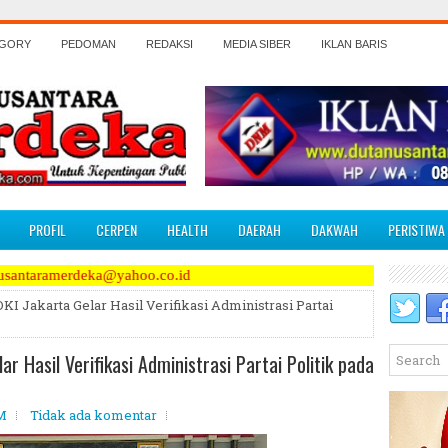
EGORY
PEDOMAN
REDAKSI
MEDIA SIBER
IKLAN BARIS
PROFIL
CERPEN
HEALTH
DAERAH
DAKWAH
PERISTIWA
ahoo.co.id
KI Jakarta Gelar Hasil Verifikasi Administrasi Partai
ar Hasil Verifikasi Administrasi Partai Politik pada
PM
Tidak ada komentar