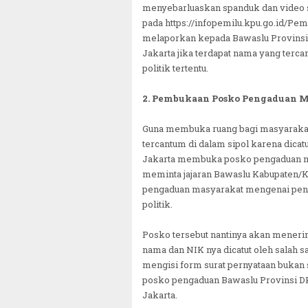
menyebarluaskan spanduk dan video s
pada https://infopemilu.kpu.go.id/Pem
melaporkan kepada Bawaslu Provinsi 
Jakarta jika terdapat nama yang terca
politik tertentu.
2. Pembukaan Posko Pengaduan M
Guna membuka ruang bagi masyarakat
tercantum di dalam sipol karena dicatu
Jakarta membuka posko pengaduan masy
meminta jajaran Bawaslu Kabupaten/K
pengaduan masyarakat mengenai pengg
politik.
Posko tersebut nantinya akan meneri
nama dan NIK nya dicatut oleh salah sa
mengisi form surat pernyataan bukan s
posko pengaduan Bawaslu Provinsi DK
Jakarta.