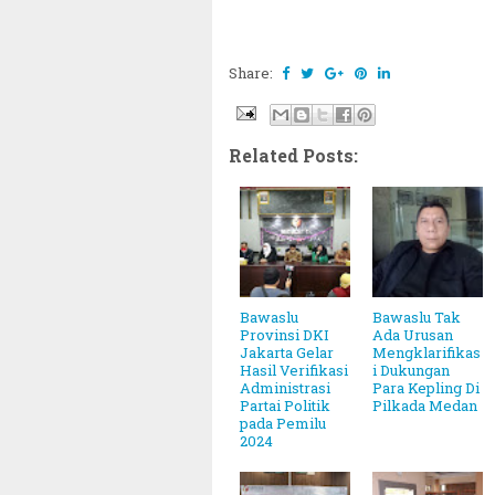
Share:
Related Posts:
Bawaslu
Bawaslu Tak
Provinsi DKI
Ada Urusan
Jakarta Gelar
Mengklarifikas
Hasil Verifikasi
i Dukungan
Administrasi
Para Kepling Di
Partai Politik
Pilkada Medan
pada Pemilu
2024