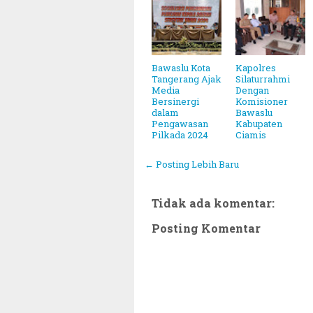
Bawaslu Kota
Kapolres
Tangerang Ajak
Silaturrahmi
Media
Dengan
Bersinergi
Komisioner
dalam
Bawaslu
Pengawasan
Kabupaten
Pilkada 2024
Ciamis
← Posting Lebih Baru
Tidak ada komentar:
Posting Komentar
nggal 31 Maret 2025 ~||~ Muhammadiyah Luncurkan Oj