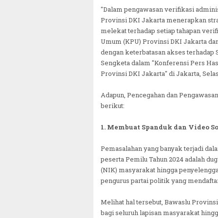
"Dalam pengawasan verifikasi adminis
Provinsi DKI Jakarta menerapkan st
melekat terhadap setiap tahapan verif
Umum (KPU) Provinsi DKI Jakarta dan
dengan keterbatasan akses terhadap S
Sengketa dalam "Konferensi Pers Hasil
Provinsi DKI Jakarta" di Jakarta, Selas
Adapun, Pencegahan dan Pengawasan y
berikut:
1. Membuat Spanduk dan Video Sos
Pemasalahan yang banyak terjadi dalam
peserta Pemilu Tahun 2024 adalah du
(NIK) masyarakat hingga penyelengga
pengurus partai politik yang mendafta
Melihat hal tersebut, Bawaslu Provin
bagi seluruh lapisan masyarakat hin