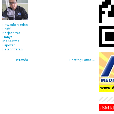
Bawaslu Medan
Pasif
Kerjaannya
Hanya
Menerima
Laporan
Pelanggaran
Beranda
Posting Lama →
ek Online ZENDO ~||~ 140 Siswa SMKN 10 Medan Gagal 