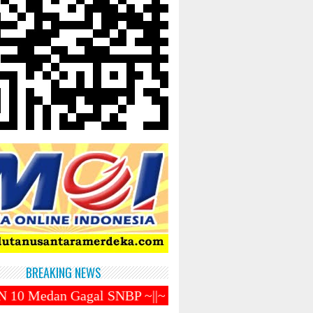
BREAKING NEWS
SNBP ~||~ Prabowo Subianto Kembali Menjabat Sebaga