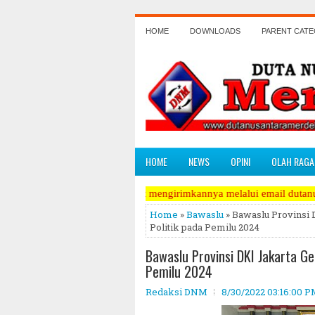
HOME
DOWNLOADS
PARENT CAT
HOME
NEWS
OPINI
OLAH RAGA
 Pariwara dapat mengirimkannya melalui email dutanusantaramerdeka@y
Home
»
Bawaslu
» Bawaslu Provinsi D
Politik pada Pemilu 2024
Bawaslu Provinsi DKI Jakarta Gel
Pemilu 2024
Redaksi DNM
8/30/2022 03:16:00 