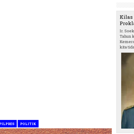
Kilas
Prokl
Ir. Soe
Tahun k
Kemerd
kita tida
PILPRES
POLITIK