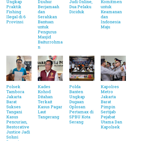
Ungkap
Dzuhur
Judi Online,
Komitmen
Praktik
Berjamaah
Dua Pelaku
untuk
Fishing
dan
Diciduk
Keamanan
Ilegal di 6
Serahkan
dan
Provinsi
Bantuan
Indonesia
untuk
Maju
Pengurus
Masjid
Baiturrohma
n
Polsek
Kades
Polda
Kapolres
Tambora
Kohod
Banten
Metro
Jakarta
Ditahan
Ungkap
Jakarta
Barat
Terkait
Dugaan
Barat
Sukses
Kasus Pagar
Oplosan
Pimpin
Tangani
Laut
Pertamax di
Sertijab
Kasus
Tangerang
SPBU Kota
Pejabat
Pencurian,
Serang
Utama Dan
Restorative
Kapolsek
Justice Jadi
Solusi