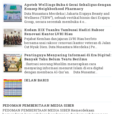
Apotek Wellings Buka 4 Gerai Sekaligus dengan
Konsep Neighborhood Pharmacy
Duta Nusantara Merdeka | Jakarta Erajaya Beauty and
Wellness (“EBW”), sebuah vertikal bisnis dari Erajaya
Group, secara serentak membuka 4 o...
Kodam XIX Tuanku Tambusai Hadiri Rakoor
Renovasi Kantor LVRI Riau
Pejabat Kemhan dan jajaran LVRI Riau berfoto
bersama usai rakoor renovasi kantor veteran di Jalan
Cut Nyak Dien. Duta Nusantara Merdeka | Pe...
Pentingnya Menyaring Informasi di Era Digital:
Banyak Tahu Belum Tentu Berilmu
. Ilustrasi seorang Muslilm menerapkan cara
menyaring informasi menurut Islam di era digital
dengan membaca Al-Qur'an. Duta Nusantar...
IKLAN BARIS
PEDOMAN PEMBERITAAN MEDIA SIBER
PEDOMAN PEMBERITAAN MEDIA SIBER Kemerdekaan