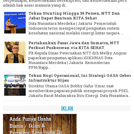
berpendapat, kemerdekaan berekspresi, dan kemerdekaan pers
adalah hak asasi manusia yang di...
Tekan Stunting Hingga 39 Persen, NTT Dan
Jabar Dapat Bantuan KITA Sehat
Duta Nusantara Merdeka | Jakarta Pemerintah
Indonesia terus mempercepat penguatan sistem
kesehatan nasional melalui sinergi lintas negara. ...
Pertahankan Pasar Jawa dan Sumatra, NTT
Perkuat Puskeswan via KITA SEHAT
Plt Kepala Dinas Peternakan NTT drh Melky Angsar
paparkan penguatan aplikasi iSIKHNAS Duta
Nusantara Merdeka | Jakarta Kementerian
PPN/Bapp...
Tekan Rugi Operasional, Ini Strategi OASA Geber
Infrastruktur Hijau
Direktur Utama OASA Bobby Gafur Umar saat
memberikan paparan publik mengenai proyek PSEL
Jakarta Barat Maharaksa Biru Energi. Duta Nusantara...
IKLAN