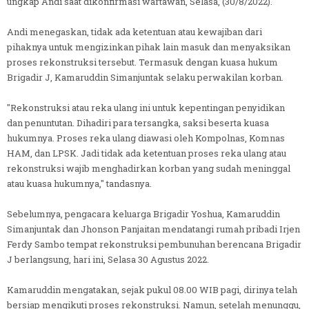
ungkap Andi saat dikonfirmasi wartawan, Selasa, (30/8/2022).
Andi menegaskan, tidak ada ketentuan atau kewajiban dari
pihaknya untuk mengizinkan pihak lain masuk dan menyaksikan
proses rekonstruksi tersebut. Termasuk dengan kuasa hukum
Brigadir J, Kamaruddin Simanjuntak selaku perwakilan korban.
"Rekonstruksi atau reka ulang ini untuk kepentingan penyidikan
dan penuntutan. Dihadiri para tersangka, saksi beserta kuasa
hukumnya. Proses reka ulang diawasi oleh Kompolnas, Komnas
HAM, dan LPSK. Jadi tidak ada ketentuan proses reka ulang atau
rekonstruksi wajib menghadirkan korban yang sudah meninggal
atau kuasa hukumnya," tandasnya.
Sebelumnya, pengacara keluarga Brigadir Yoshua, Kamaruddin
Simanjuntak dan Jhonson Panjaitan mendatangi rumah pribadi Irjen
Ferdy Sambo tempat rekonstruksi pembunuhan berencana Brigadir
J berlangsung, hari ini, Selasa 30 Agustus 2022.
Kamaruddin mengatakan, sejak pukul 08.00 WIB pagi, dirinya telah
bersiap mengikuti proses rekonstruksi. Namun, setelah menunggu,