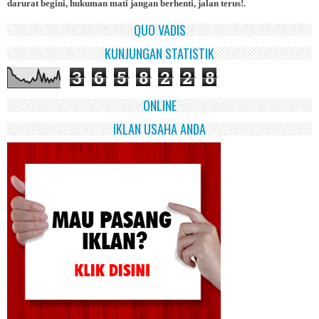
darurat begini, hukuman mati jangan berhenti, jalan terus!.
QUO VADIS
KUNJUNGAN STATISTIK
3
6
5
8
2
2
8
ONLINE
IKLAN USAHA ANDA