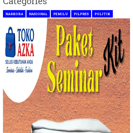
Categories
NARKOBA
NASIONAL
PEMILU
PILPRES
POLITIK