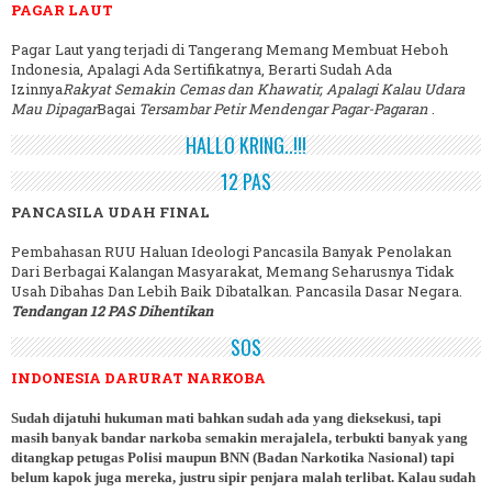
PAGAR LAUT
Pagar Laut yang terjadi di Tangerang Memang Membuat Heboh
Indonesia, Apalagi Ada Sertifikatnya, Berarti Sudah Ada
Izinnya
Rakyat Semakin Cemas dan Khawatir, Apalagi Kalau Udara
Mau Dipagar
Bagai
Tersambar Petir Mendengar Pagar-Pagaran
.
HALLO KRING..!!!
12 PAS
PANCASILA UDAH FINAL
Pembahasan RUU Haluan Ideologi Pancasila Banyak Penolakan
Dari Berbagai Kalangan Masyarakat, Memang Seharusnya Tidak
Usah Dibahas Dan Lebih Baik Dibatalkan. Pancasila Dasar Negara.
Tendangan 12 PAS Dihentikan
SOS
INDONESIA DARURAT NARKOBA
Sudah dijatuhi hukuman mati bahkan sudah ada yang dieksekusi, tapi
masih banyak bandar narkoba semakin merajalela, terbukti banyak yang
ditangkap petugas Polisi maupun BNN (Badan Narkotika Nasional) tapi
belum kapok juga mereka, justru sipir penjara malah terlibat. Kalau sudah