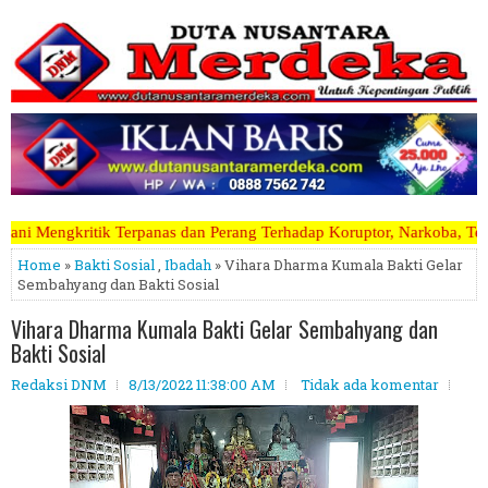
s dan Perang Terhadap Koruptor, Narkoba, Teroris Musuh Rakyat ~~~~~
Home
»
Bakti Sosial
,
Ibadah
» Vihara Dharma Kumala Bakti Gelar
Sembahyang dan Bakti Sosial
Vihara Dharma Kumala Bakti Gelar Sembahyang dan
Bakti Sosial
Redaksi DNM
8/13/2022 11:38:00 AM
Tidak ada komentar