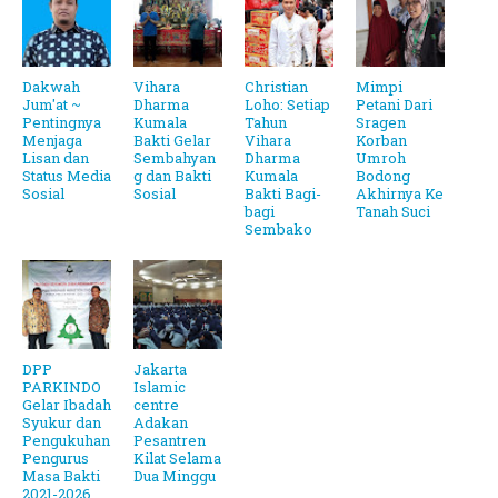
Dakwah
Vihara
Christian
Mimpi
Jum'at ~
Dharma
Loho: Setiap
Petani Dari
Pentingnya
Kumala
Tahun
Sragen
Menjaga
Bakti Gelar
Vihara
Korban
Lisan dan
Sembahyan
Dharma
Umroh
Status Media
g dan Bakti
Kumala
Bodong
Sosial
Sosial
Bakti Bagi-
Akhirnya Ke
bagi
Tanah Suci
Sembako
DPP
Jakarta
PARKINDO
Islamic
Gelar Ibadah
centre
Syukur dan
Adakan
Pengukuhan
Pesantren
Pengurus
Kilat Selama
Masa Bakti
Dua Minggu
2021-2026