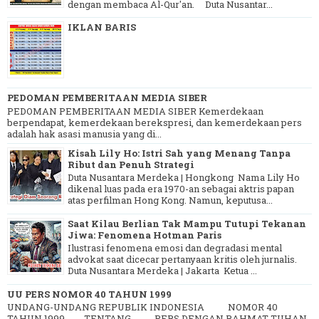
dengan membaca Al-Qur'an. Duta Nusantar...
IKLAN BARIS
PEDOMAN PEMBERITAAN MEDIA SIBER
PEDOMAN PEMBERITAAN MEDIA SIBER Kemerdekaan
berpendapat, kemerdekaan berekspresi, dan kemerdekaan pers
adalah hak asasi manusia yang di...
Kisah Lily Ho: Istri Sah yang Menang Tanpa
Ribut dan Penuh Strategi
Duta Nusantara Merdeka | Hongkong Nama Lily Ho
dikenal luas pada era 1970-an sebagai aktris papan
atas perfilman Hong Kong. Namun, keputusa...
Saat Kilau Berlian Tak Mampu Tutupi Tekanan
Jiwa: Fenomena Hotman Paris
Ilustrasi fenomena emosi dan degradasi mental
advokat saat dicecar pertanyaan kritis oleh jurnalis.
Duta Nusantara Merdeka | Jakarta Ketua ...
UU PERS NOMOR 40 TAHUN 1999
UNDANG-UNDANG REPUBLIK INDONESIA NOMOR 40
TAHUN 1999 TENTANG PERS DENGAN RAHMAT TUHAN