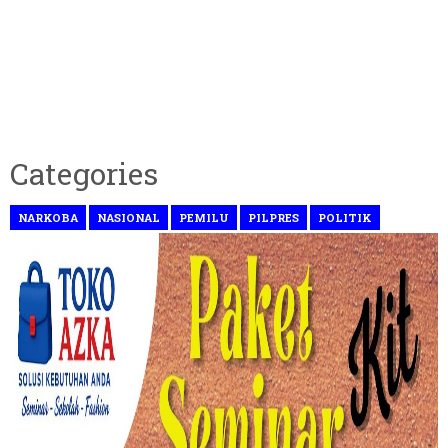
Categories
NARKOBA
NASIONAL
PEMILU
PILPRES
POLITIK