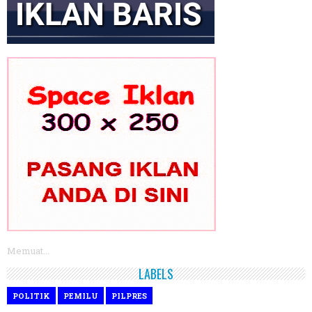
Memuat...
LABELS
POLITIK
PEMILU
PILPRES