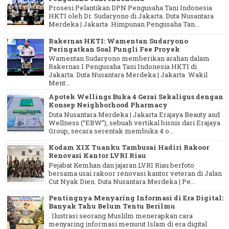
Prosesi Pelantikan DPN Pengusaha Tani Indonesia
HKTI oleh Dr. Sudaryono di Jakarta. Duta Nusantara
Merdeka | Jakarta Himpunan Pengusaha Tan...
Rakernas HKTI: Wamentan Sudaryono
Peringatkan Soal Pungli Fee Proyek
Wamentan Sudaryono memberikan arahan dalam
Rakernas I Pengusaha Tani Indonesia HKTI di
Jakarta. Duta Nusantara Merdeka | Jakarta Wakil
Ment...
Apotek Wellings Buka 4 Gerai Sekaligus dengan
Konsep Neighborhood Pharmacy
Duta Nusantara Merdeka | Jakarta Erajaya Beauty and
Wellness (“EBW”), sebuah vertikal bisnis dari Erajaya
Group, secara serentak membuka 4 o...
Kodam XIX Tuanku Tambusai Hadiri Rakoor
Renovasi Kantor LVRI Riau
Pejabat Kemhan dan jajaran LVRI Riau berfoto
bersama usai rakoor renovasi kantor veteran di Jalan
Cut Nyak Dien. Duta Nusantara Merdeka | Pe...
Pentingnya Menyaring Informasi di Era Digital:
Banyak Tahu Belum Tentu Berilmu
. Ilustrasi seorang Muslilm menerapkan cara
menyaring informasi menurut Islam di era digital