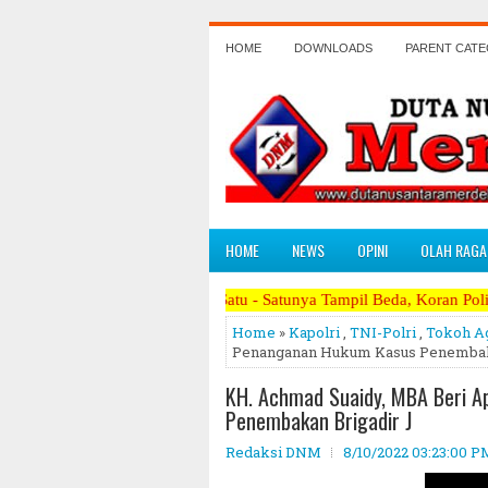
HOME
DOWNLOADS
PARENT CAT
HOME
NEWS
OPINI
OLAH RAGA
Satu - Satunya Tampil Beda, Koran Politik Paling Berani M
Home
»
Kapolri
,
TNI-Polri
,
Tokoh A
Penanganan Hukum Kasus Penembaka
KH. Achmad Suaidy, MBA Beri A
Penembakan Brigadir J
Redaksi DNM
8/10/2022 03:23:00 P