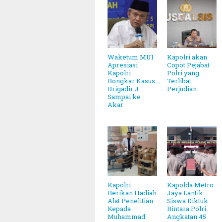
Waketum MUI
Kapolri akan
Apresiasi
Copot Pejabat
Kapolri
Polri yang
Bongkar Kasus
Terlibat
Brigadir J
Perjudian
Sampai ke
Akar
Kapolri
Kapolda Metro
Berikan Hadiah
Jaya Lantik
Alat Penelitian
Siswa Diktuk
Kepada
Bintara Polri
Muhammad
Angkatan 45