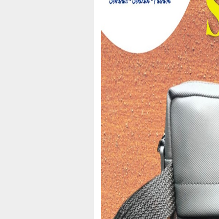
~||~ M