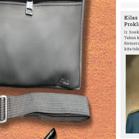
Kilas
Prokl
Ir. Soe
Tahun k
Kemerd
kita tida