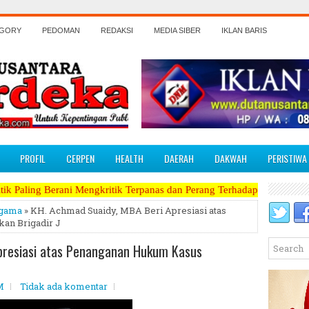
EGORY
PEDOMAN
REDAKSI
MEDIA SIBER
IKLAN BARIS
PROFIL
CERPEN
HEALTH
DAERAH
DAKWAH
PERISTIWA
engkritik Terpanas dan Perang Terhadap Koruptor, Narkoba, Teroris M
gama
» KH. Achmad Suaidy, MBA Beri Apresiasi atas
n Brigadir J
presiasi atas Penanganan Hukum Kasus
M
Tidak ada komentar