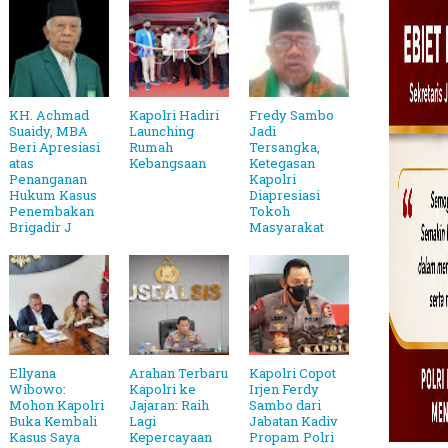
KH. Achmad
Kapolri Hadiri
Fredy Sambo
Suaidy, MBA
Launching
Jadi
Beri Apresiasi
Rumah
Tersangka,
atas
Kebangsaan
Ketegasan
Penanganan
Kapolri
Hukum Kasus
Diapresiasi
Penembakan
Tokoh
Brigadir J
Masyarakat
Ellyana
Arahan Terbaru
Kapolri Copot
Wibowo:
Kapolri ke
Irjen Ferdy
Mohon Kapolri
Jajaran: Raih
Sambo dari
Buka Kembali
Lagi
Jabatan Kadiv
Kasus Saya
Kepercayaan
Propam Polri