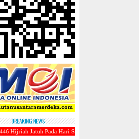
BREAKING NEWS
 Pada Hari Sabtu 1 Maret 2025 ~||~ 1 Syawal Jatuh P