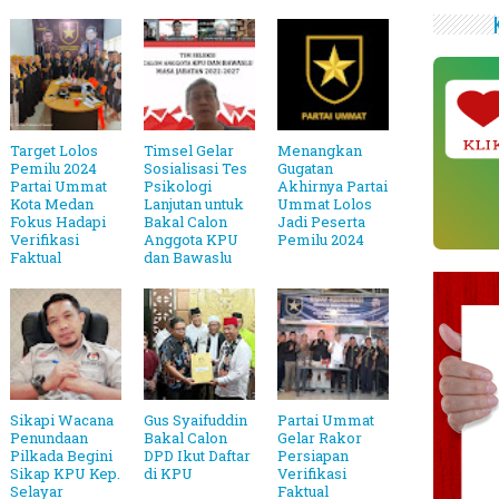
KLI
Target Lolos
Timsel Gelar
Menangkan
Pemilu 2024
Sosialisasi Tes
Gugatan
Partai Ummat
Psikologi
Akhirnya Partai
Kota Medan
Lanjutan untuk
Ummat Lolos
Fokus Hadapi
Bakal Calon
Jadi Peserta
Verifikasi
Anggota KPU
Pemilu 2024
Faktual
dan Bawaslu
Sikapi Wacana
Gus Syaifuddin
Partai Ummat
Penundaan
Bakal Calon
Gelar Rakor
Pilkada Begini
DPD Ikut Daftar
Persiapan
Sikap KPU Kep.
di KPU
Verifikasi
Selayar
Faktual