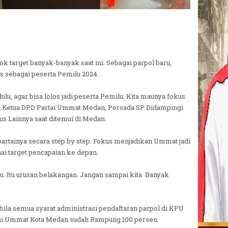
 target banyak-banyak saat ini. Sebagai parpol baru,
os sebagai peserta Pemilu 2024.
 dulu, agar bisa lolos jadi peserta Pemilu. Kita maunya fokus
ta Ketua DPD Partai Ummat Medan, Persada SP Didampingi
s Lainnya saat ditemui di Medan.
tainya secara step by step. Fokus menjadikan Ummat jadi
ai target pencapaian ke depan.
lu. Itu urusan belakangan. Jangan sampai kita Banyak
ila semua syarat administrasi pendaftaran parpol di KPU
tai Ummat Kota Medan sudah Rampung 100 persen.