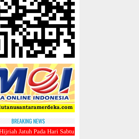
BREAKING NEWS
 Hari Sabtu 1 Maret 2025 ~||~ 1 Syawal Jatuh Pada T