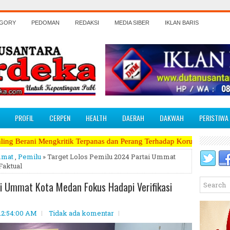
EGORY
PEDOMAN
REDAKSI
MEDIA SIBER
IKLAN BARIS
PROFIL
CERPEN
HEALTH
DAERAH
DAKWAH
PERISTIWA
tik Terpanas dan Perang Terhadap Koruptor, Narkoba, Teroris Musuh R
mmat
,
Pemilu
» Target Lolos Pemilu 2024 Partai Ummat
Faktual
i Ummat Kota Medan Fokus Hadapi Verifikasi
 12:54:00 AM
Tidak ada komentar