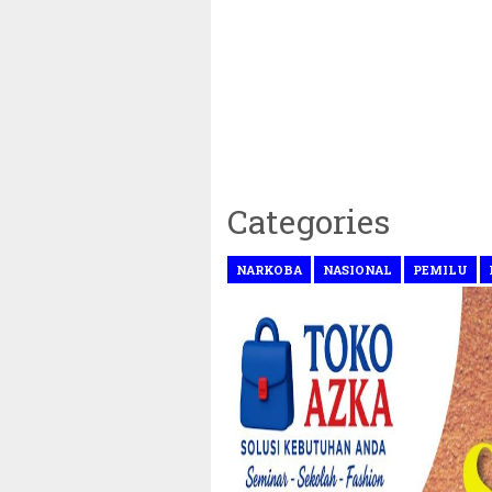
Categories
NARKOBA
NASIONAL
PEMILU
~||~ Muhamm