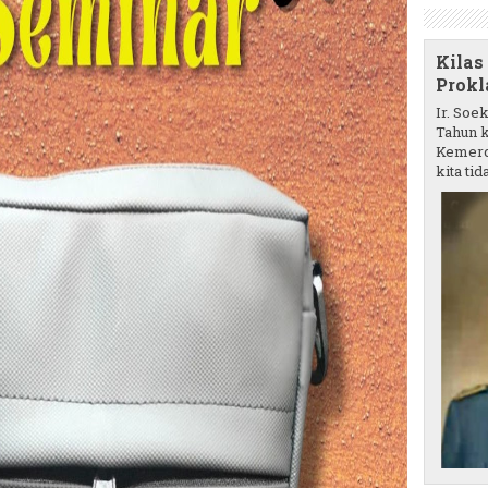
Kilas
Prokl
Ir. Soe
Tahun k
Kemerd
kita tida