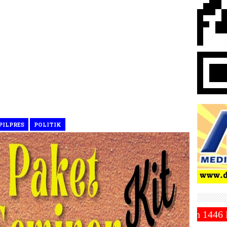
PILPRES
POLITIK
adiyah Tetapkan 1 Ramadhan 1446 Hijriah Jatuh Pada