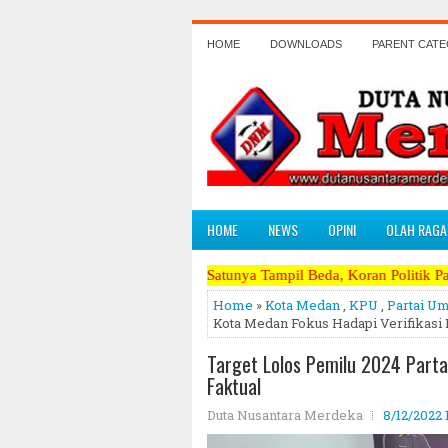
HOME
DOWNLOADS
PARENT CAT
HOME
NEWS
OPINI
OLAH RAGA
Satu - Satunya Tampil Beda, Koran Politik Paling Berani Mengkri
Home
»
Kota Medan
,
KPU
,
Partai U
Kota Medan Fokus Hadapi Verifikasi 
Target Lolos Pemilu 2024 Parta
Faktual
Duta Nusantara Merdeka
8/12/2022