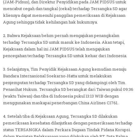
(JAM-Pidsus), dan Direktur Penyidikan pada JAM PIDSUS untuk
mencabut cegah dan tangkal (cekal) terhadap Tersangka SD agar
kliennya dapat memenuhi panggilan pemeriksaan di Kejaksaan
Agung sehingga tidak kehilangan hak hukumnya.
2. Bahwa Kejaksaan belum pernah mengajukan penangkalan
terhadap Tersangka SD untuk masuk ke Indonesia. Akan tetapi,
Kejaksaan dalam hal ini JAM PIDSUS telah mengajukan
pencegahan terhadap Tersangka SD untuk keluar dari Indonesia.
3. Selanjutnya, Tim Penyidik Kejaksaan Agung kemudian menuju
Bandara Internasional Soekarno-Hatta untuk melakukan
penjemputan terhadap Tersangka SD yang didampingi oleh Tim
Penasihat Hukum. Tersangka SD berangkat dari Taiwan pukul 09:36
(waktu Taiwan) dan tiba di Indonesia pukul 13:13 WIB dengan
menggunakan maskapai penerbangan China Airlines CI761.
4. Setelah tiba di Kejaksaan Agung, Tersangka SD dilakukan
pemeriksaan kesehatan dilanjutkan dengan pemeriksaan terhadap
status TERSANGKA dalam Perkara Dugaan Tindak Pidana Korupsi
dalam Kegiatan Pelaksanaan yang dilakukan oleh PT. Duta Palma