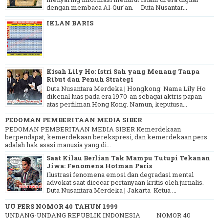
dengan membaca Al-Qur'an. Duta Nusantar...
IKLAN BARIS
Kisah Lily Ho: Istri Sah yang Menang Tanpa
Ribut dan Penuh Strategi
Duta Nusantara Merdeka | Hongkong Nama Lily Ho
dikenal luas pada era 1970-an sebagai aktris papan
atas perfilman Hong Kong. Namun, keputusa...
PEDOMAN PEMBERITAAN MEDIA SIBER
PEDOMAN PEMBERITAAN MEDIA SIBER Kemerdekaan
berpendapat, kemerdekaan berekspresi, dan kemerdekaan pers
adalah hak asasi manusia yang di...
Saat Kilau Berlian Tak Mampu Tutupi Tekanan
Jiwa: Fenomena Hotman Paris
Ilustrasi fenomena emosi dan degradasi mental
advokat saat dicecar pertanyaan kritis oleh jurnalis.
Duta Nusantara Merdeka | Jakarta Ketua ...
UU PERS NOMOR 40 TAHUN 1999
UNDANG-UNDANG REPUBLIK INDONESIA NOMOR 40