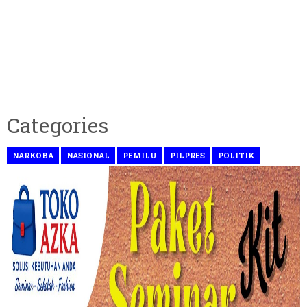
Categories
NARKOBA
NASIONAL
PEMILU
PILPRES
POLITIK