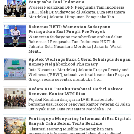
Pengusaha Tani Indonesia
Prosesi Pelantikan DPN Pengusaha Tani Indonesia
HKTI oleh Dr. Sudaryono di Jakarta. Duta Nusantara
Merdeka | Jakarta Himpunan Pengusaha Tan...
Rakernas HKTI: Wamentan Sudaryono
Peringatkan Soal Pungli Fee Proyek
Wamentan Sudaryono memberikan arahan dalam
Rakernas I Pengusaha Tani Indonesia HKTI di
Jakarta. Duta Nusantara Merdeka | Jakarta Wakil
Ment...
Apotek Wellings Buka 4 Gerai Sekaligus dengan
Konsep Neighborhood Pharmacy
Duta Nusantara Merdeka | Jakarta Erajaya Beauty and
Wellness (“EBW”), sebuah vertikal bisnis dari Erajaya
Group, secara serentak membuka 4 o...
Kodam XIX Tuanku Tambusai Hadiri Rakoor
Renovasi Kantor LVRI Riau
Pejabat Kemhan dan jajaran LVRI Riau berfoto
bersama usai rakoor renovasi kantor veteran di Jalan
Cut Nyak Dien. Duta Nusantara Merdeka | Pe...
Pentingnya Menyaring Informasi di Era Digital:
Banyak Tahu Belum Tentu Berilmu
. Ilustrasi seorang Muslilm menerapkan cara
menyaring informasi menurut Islam di era digital