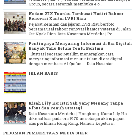
Group, secara serentak membuka 4 o...
Kodam XIX Tuanku Tambusai Hadiri Rakoor
Renovasi Kantor LVRI Riau
Pejabat Kemhan dan jajaran LVRI Riau berfoto
bersama usai rakoor renovasi kantor veteran di Jalan
Cut Nyak Dien. Duta Nusantara Merdeka | Pe...
Pentingnya Menyaring Informasi di Era Digital:
Banyak Tahu Belum Tentu Berilmu
. Ilustrasi seorang Muslilm menerapkan cara
menyaring informasi menurut Islam di era digital
dengan membaca Al-Qur'an. Duta Nusantar...
IKLAN BARIS
Kisah Lily Ho: Istri Sah yang Menang Tanpa
Ribut dan Penuh Strategi
Duta Nusantara Merdeka | Hongkong Nama Lily Ho
dikenal luas pada era 1970-an sebagai aktris papan
atas perfilman Hong Kong. Namun, keputusa...
PEDOMAN PEMBERITAAN MEDIA SIBER