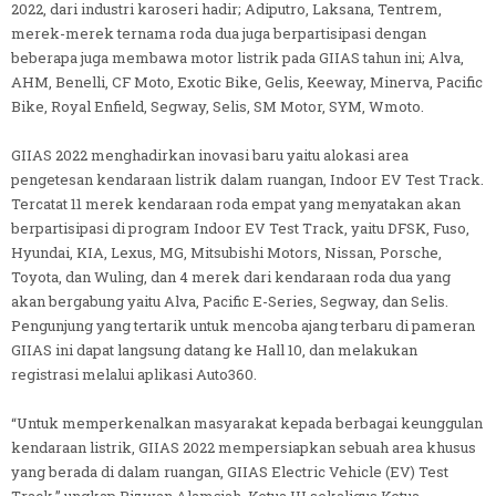
2022, dari industri karoseri hadir; Adiputro, Laksana, Tentrem,
merek-merek ternama roda dua juga berpartisipasi dengan
beberapa juga membawa motor listrik pada GIIAS tahun ini; Alva,
AHM, Benelli, CF Moto, Exotic Bike, Gelis, Keeway, Minerva, Pacific
Bike, Royal Enfield, Segway, Selis, SM Motor, SYM, Wmoto.
GIIAS 2022 menghadirkan inovasi baru yaitu alokasi area
pengetesan kendaraan listrik dalam ruangan, Indoor EV Test Track.
Tercatat 11 merek kendaraan roda empat yang menyatakan akan
berpartisipasi di program Indoor EV Test Track, yaitu DFSK, Fuso,
Hyundai, KIA, Lexus, MG, Mitsubishi Motors, Nissan, Porsche,
Toyota, dan Wuling, dan 4 merek dari kendaraan roda dua yang
akan bergabung yaitu Alva, Pacific E-Series, Segway, dan Selis.
Pengunjung yang tertarik untuk mencoba ajang terbaru di pameran
GIIAS ini dapat langsung datang ke Hall 10, dan melakukan
registrasi melalui aplikasi Auto360.
“Untuk memperkenalkan masyarakat kepada berbagai keunggulan
kendaraan listrik, GIIAS 2022 mempersiapkan sebuah area khusus
yang berada di dalam ruangan, GIIAS Electric Vehicle (EV) Test
Track,” ungkap Rizwan Alamsjah, Ketua III sekaligus Ketua