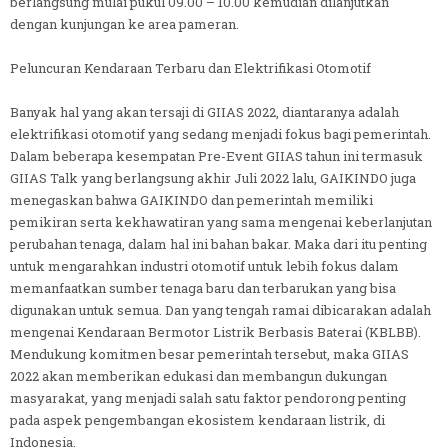
berlangsung mulai pukul 09.00 – 10.00 kemudian dilanjutkan
dengan kunjungan ke area pameran.
Peluncuran Kendaraan Terbaru dan Elektrifikasi Otomotif
Banyak hal yang akan tersaji di GIIAS 2022, diantaranya adalah
elektrifikasi otomotif yang sedang menjadi fokus bagi pemerintah.
Dalam beberapa kesempatan Pre-Event GIIAS tahun ini termasuk
GIIAS Talk yang berlangsung akhir Juli 2022 lalu, GAIKINDO juga
menegaskan bahwa GAIKINDO dan pemerintah memiliki
pemikiran serta kekhawatiran yang sama mengenai keberlanjutan
perubahan tenaga, dalam hal ini bahan bakar. Maka dari itu penting
untuk mengarahkan industri otomotif untuk lebih fokus dalam
memanfaatkan sumber tenaga baru dan terbarukan yang bisa
digunakan untuk semua. Dan yang tengah ramai dibicarakan adalah
mengenai Kendaraan Bermotor Listrik Berbasis Baterai (KBLBB).
Mendukung komitmen besar pemerintah tersebut, maka GIIAS
2022 akan memberikan edukasi dan membangun dukungan
masyarakat, yang menjadi salah satu faktor pendorong penting
pada aspek pengembangan ekosistem kendaraan listrik, di
Indonesia.