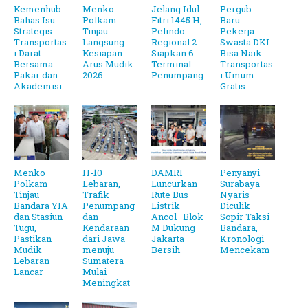
Kemenhub
Menko
Jelang Idul
Pergub
Bahas Isu
Polkam
Fitri 1445 H,
Baru:
Strategis
Tinjau
Pelindo
Pekerja
Transportas
Langsung
Regional 2
Swasta DKI
i Darat
Kesiapan
Siapkan 6
Bisa Naik
Bersama
Arus Mudik
Terminal
Transportas
Pakar dan
2026
Penumpang
i Umum
Akademisi
Gratis
Menko
H-10
DAMRI
Penyanyi
Polkam
Lebaran,
Luncurkan
Surabaya
Tinjau
Trafik
Rute Bus
Nyaris
Bandara YIA
Penumpang
Listrik
Diculik
dan Stasiun
dan
Ancol–Blok
Sopir Taksi
Tugu,
Kendaraan
M Dukung
Bandara,
Pastikan
dari Jawa
Jakarta
Kronologi
Mudik
menuju
Bersih
Mencekam
Lebaran
Sumatera
Lancar
Mulai
Meningkat