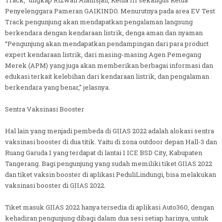
Penyelenggara Pameran GAIKINDO. Menurutnya pada area EV Test
Track pengunjung akan mendapatkan pengalaman langsung
berkendara dengan kendaraan listrik, denga aman dan nyaman
“Pengunjung akan mendapatkan pendampingan dari para product
expert kendaraan listrik, dari masing-masing Agen Pemegang
Merek (APM) yang juga akan memberikan berbagai informasi dan
edukasi terkait kelebihan dari kendaraan listrik, dan pengalaman
berkendara yang benar,” jelasnya.
Sentra Vaksinasi Booster
Hal lain yang menjadi pembeda di GIIAS 2022 adalah alokasi sentra
vaksinasi booster di dua titik. Yaitu di zona outdoor depan Hall-3 dan
Ruang Garuda 1 yang terdapat di lantai 1 ICE BSD City, Kabupaten
Tangerang. Bagi pengunjung yang sudah memiliki tiket GIIAS 2022
dan tiket vaksin booster di aplikasi PeduliLindungi, bisa melakukan
vaksinasi booster di GIIAS 2022.
Tiket masuk GIIAS 2022 hanya tersedia di aplikasi Auto360, dengan
kehadiran pengunjung dibagi dalam dua sesi setiap harinya, untuk