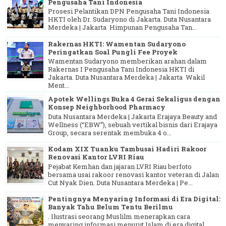
Pengusaha Tani Indonesia
Prosesi Pelantikan DPN Pengusaha Tani Indonesia
HKTI oleh Dr. Sudaryono di Jakarta. Duta Nusantara
Merdeka | Jakarta Himpunan Pengusaha Tan...
Rakernas HKTI: Wamentan Sudaryono
Peringatkan Soal Pungli Fee Proyek
Wamentan Sudaryono memberikan arahan dalam
Rakernas I Pengusaha Tani Indonesia HKTI di
Jakarta. Duta Nusantara Merdeka | Jakarta Wakil
Ment...
Apotek Wellings Buka 4 Gerai Sekaligus dengan
Konsep Neighborhood Pharmacy
Duta Nusantara Merdeka | Jakarta Erajaya Beauty and
Wellness (“EBW”), sebuah vertikal bisnis dari Erajaya
Group, secara serentak membuka 4 o...
Kodam XIX Tuanku Tambusai Hadiri Rakoor
Renovasi Kantor LVRI Riau
Pejabat Kemhan dan jajaran LVRI Riau berfoto
bersama usai rakoor renovasi kantor veteran di Jalan
Cut Nyak Dien. Duta Nusantara Merdeka | Pe...
Pentingnya Menyaring Informasi di Era Digital:
Banyak Tahu Belum Tentu Berilmu
. Ilustrasi seorang Muslilm menerapkan cara
menyaring informasi menurut Islam di era digital