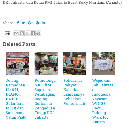
DKI Jakarta, dan Ketua PMI Jakarta Barat Beky Mardani. (Arianto)
Share:
Related Posts:
Jelang
Pemotonga
Solidaritas
Wujudkan
Ramadhan
n 16 Ekor
Rakyat
Inklusivitas
1446 H,
Sapi dan
Kalahkan
di
IKANOT
Pembagian
Lambannya
Indonesia,
UNDIP
Daging
Kebijakan
Yayasan
Gelar Isra
Qurban di
Pemerintah
WINGS
Mi'raj dan
Pengadilan
Peduli
Santunan
Tinggi DKI
Dukung
Yatim Piatu
Jakarta
Walk for
Autism