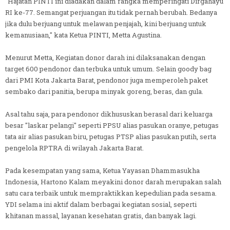
"Hajatan PINTI ini diadakan dalam rangka memperingati Dirgahayu
RI ke-77. Semangat perjuangan itu tidak pernah berubah. Bedanya
jika dulu berjuang untuk melawan penjajah, kini berjuang untuk
kemanusiaan," kata Ketua PINTI, Metta Agustina.
Menurut Metta, Kegiatan donor darah ini dilaksanakan dengan
target 600 pendonor dan terbuka untuk umum. Selain goody bag
dari PMI Kota Jakarta Barat, pendonor juga memperoleh paket
sembako dari panitia, berupa minyak goreng, beras, dan gula.
Asal tahu saja, para pendonor dikhususkan berasal dari keluarga
besar "laskar pelangi" seperti PPSU alias pasukan oranye, petugas
tata air alias pasukan biru, petugas PTSP alias pasukan putih, serta
pengelola RPTRA di wilayah Jakarta Barat.
Pada kesempatan yang sama, Ketua Yayasan Dhammasukha
Indonesia, Hartono Kalam meyakini donor darah merupakan salah
satu cara terbaik untuk mempraktikkan kepedulian pada sesama.
YDI selama ini aktif dalam berbagai kegiatan sosial, seperti
khitanan massal, layanan kesehatan gratis, dan banyak lagi.