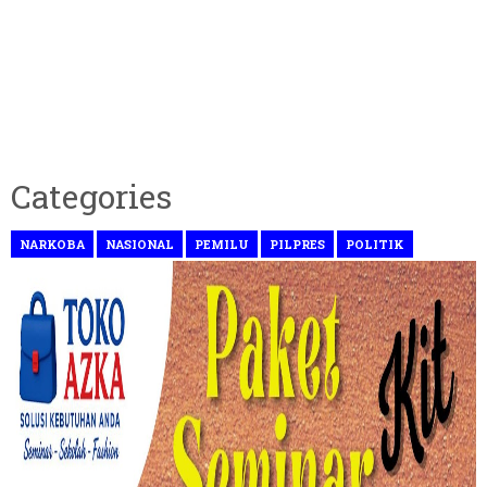
Categories
NARKOBA
NASIONAL
PEMILU
PILPRES
POLITIK