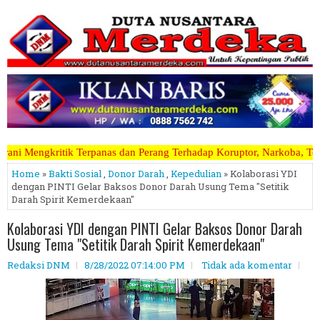
 dan Perang Terhadap Koruptor, Narkoba, Teroris Musuh Rakyat ~~~~~>
Home
»
Bakti Sosial
,
Donor Darah
,
Kepedulian
» Kolaborasi YDI
dengan PINTI Gelar Baksos Donor Darah Usung Tema "Setitik
Darah Spirit Kemerdekaan"
Kolaborasi YDI dengan PINTI Gelar Baksos Donor Darah
Usung Tema "Setitik Darah Spirit Kemerdekaan"
Redaksi DNM
8/28/2022 07:14:00 PM
Tidak ada komentar