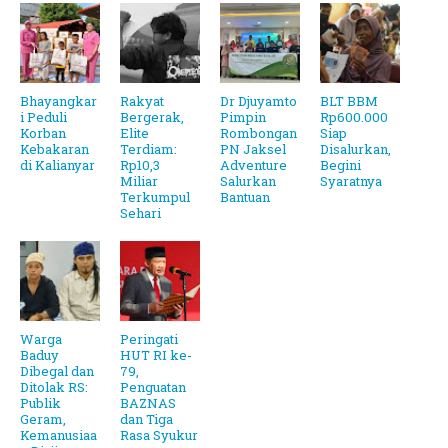
Bhayangkar
Rakyat
Dr Djuyamto
BLT BBM
i Peduli
Bergerak,
Pimpin
Rp600.000
Korban
Elite
Rombongan
Siap
Kebakaran
Terdiam:
PN Jaksel
Disalurkan,
di Kalianyar
Rp10,3
Adventure
Begini
Miliar
Salurkan
Syaratnya
Terkumpul
Bantuan
Sehari
Warga
Peringati
Baduy
HUT RI ke-
Dibegal dan
79,
Ditolak RS:
Penguatan
Publik
BAZNAS
Geram,
dan Tiga
Kemanusiaa
Rasa Syukur