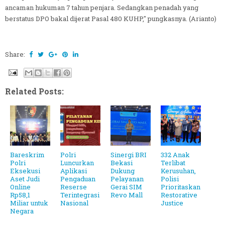
ancaman hukuman 7 tahun penjara. Sedangkan penadah yang
berstatus DPO bakal dijerat Pasal 480 KUHP," pungkasnya. (Arianto)
Share:
Related Posts:
Bareskrim
Polri
Sinergi BRI
332 Anak
Polri
Luncurkan
Bekasi
Terlibat
Eksekusi
Aplikasi
Dukung
Kerusuhan,
Aset Judi
Pengaduan
Pelayanan
Polisi
Online
Reserse
Gerai SIM
Prioritaskan
Rp58,1
Terintegrasi
Revo Mall
Restorative
Miliar untuk
Nasional
Justice
Negara