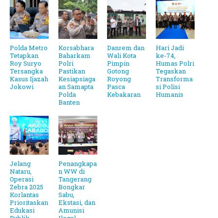
Polda Metro
Korsabhara
Danrem dan
Hari Jadi
Tetapkan
Baharkam
Wali Kota
ke-74,
Roy Suryo
Polri
Pimpin
Humas Polri
Tersangka
Pastikan
Gotong
Tegaskan
Kasus Ijazah
Kesiapsiaga
Royong
Transforma
Jokowi
an Samapta
Pasca
si Polisi
Polda
Kebakaran
Humanis
Banten
Jelang
Penangkapa
Nataru,
n WW di
Operasi
Tangerang
Zebra 2025
Bongkar
Korlantas
Sabu,
Prioritaskan
Ekstasi, dan
Edukasi
Amunisi