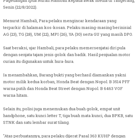
Pagedangan Ipda Nurali Hambali kepada awak media di Tangerang,
Senin (22/8/2022).
Menurut Hambali, Para pelaku mengincar kendaraan yang
terparkir di halaman kos-kosan. Pelaku masing-masing berinisial
AG (23), TG (28), UM (22), MPI (26), YA (30) serta GU yang masih DPO.
Saat beraksi, ujar Hambali, para pelaku memersenjatai diri pula
dengan senjata tajam jenis golok dan badik. Hasil penjualan motor
curian itu digunakan untuk hura-hura.
Ia menambahkan, Barang bukti yang berhasil diamankan yakni
motor milik kedua korban, Honda Beat dengan Nopol. B 3514 PFF
warna putih dan Honda Beat Street dengan Nopol. B 6463 VOF
warna hitam.
Selain itu, polisi juga menemukan dua buah golok, empat unit
handphone, satu kunci letter T, tiga buah mata kunci, dua BPKB, satu
STNK dan satu lembar surat tilang.
"Atas perbuatannya, para pelaku dijerat Pasal 363 KUHP dengan