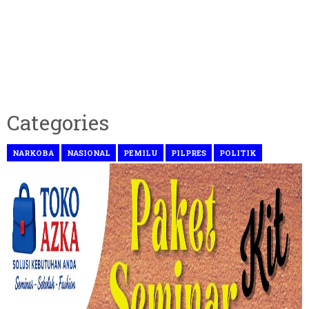
Categories
NARKOBA
NASIONAL
PEMILU
PILPRES
POLITIK