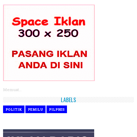
Memuat...
LABELS
POLITIK
PEMILU
PILPRES