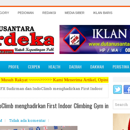
EGORY
PEDOMAN
REDAKSI
MEDIA SIBER
IKLAN BARIS
PROFIL
CERPEN
HEALTH
DAERAH
DAKWAH
PERISTIWA
~~>>>>> Kami Menerima Artikel, Opini, Berita Kegiatan, Iklan Pariwa
 FX Sudirman dan IndoClimb menghadirkan First Indoor
oClimb menghadirkan First Indoor Climbing Gym in
PM
Tidak ada komentar