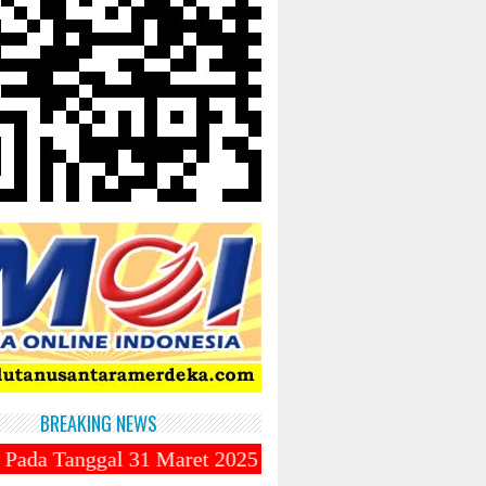
BREAKING NEWS
31 Maret 2025 ~||~ Muhammadiyah Luncurkan Ojek Onl