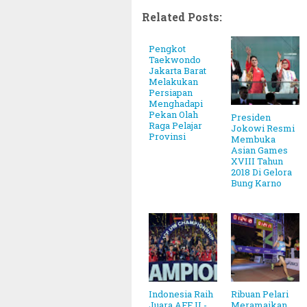
Related Posts:
Pengkot
Taekwondo
Jakarta Barat
Melakukan
Persiapan
Menghadapi
Pekan Olah
Presiden
Raga Pelajar
Jokowi Resmi
Provinsi
Membuka
Asian Games
XVIII Tahun
2018 Di Gelora
Bung Karno
Indonesia Raih
Ribuan Pelari
Juara AFF U -
Meramaikan