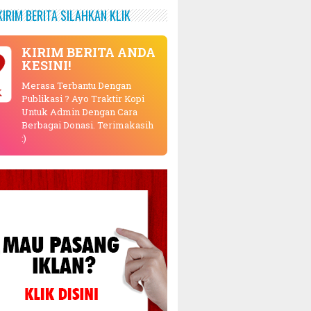
KIRIM BERITA SILAHKAN KLIK
KIRIM BERITA ANDA
KESINI!
Merasa Terbantu Dengan
Publikasi ? Ayo Traktir Kopi
Untuk Admin Dengan Cara
Berbagai Donasi. Terimakasih
:)