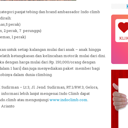
a kategori panjat tebing dan brand ambassador Indo climb
diraih:
mas,5 perak)
s, 2 perak, 7 perunggu)
 emas, 1 perak)
KLIK
kan untuk setiap kalangan mulai dari anak – anak hingga
elatih ketangkasan dan kelincahan motorik mulai dari dini.
uka dengan harga mulai dari Rp. 150,000/orang dengan
 dalam 1 hari] dan juga menyediakan paket member bagi
obinya dalam dunia climbing.
Sudirman – Lt.3, Jl. Jend. Sudirman, RT.1/RW.3, Gelora,
 informasi lebih lanjut mengenai Indo Climb dapat
ndo.climb atau mengunjungi
www.indoclimb.com
.
: Arianto