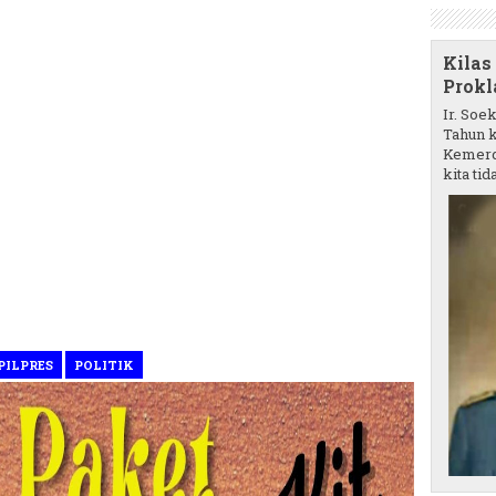
Kilas
Prokl
Ir. Soe
Tahun k
Kemerd
kita tida
PILPRES
POLITIK