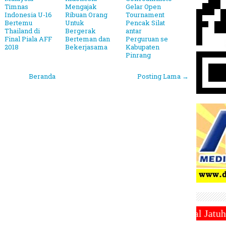
Timnas
Mengajak
Gelar Open
Indonesia U-16
Ribuan Orang
Tournament
Bertemu
Untuk
Pencak Silat
Thailand di
Bergerak
antar
Final Piala AFF
Berteman dan
Perguruan se
2018
Bekerjasama
Kabupaten
Pinrang
Beranda
Posting Lama →
abtu 1 Maret 2025 ~||~ 1 Syawal Jatuh Pada Tanggal 