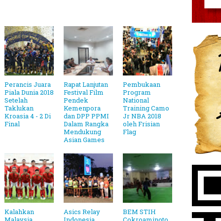
Perancis Juara
Rapat Lanjutan
Pembukaan
Piala Dunia 2018
Festival Film
Program
Setelah
Pendek
National
Taklukan
Kemenpora
Training Camo
Kroasia 4 - 2 Di
dan DPP PPMI
Jr NBA 2018
Final
Dalam Rangka
oleh Frisian
Mendukung
Flag
Asian Games
Kalahkan
Asics Relay
BEM STIH
Malaysia
Indonesia
Cokroaminoto