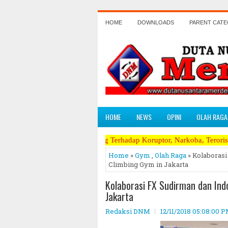
HOME
DOWNLOADS
PARENT CAT
HOME
NEWS
OPINI
OLAH RAGA
nas dan Perang Terhadap Koruptor, Narkoba, Teroris Musuh Rakyat ~~~
Home
»
Gym
,
Olah Raga
» Kolaborasi
Climbing Gym in Jakarta
Kolaborasi FX Sudirman dan Ind
Jakarta
Redaksi DNM
12/11/2018 05:08:00 