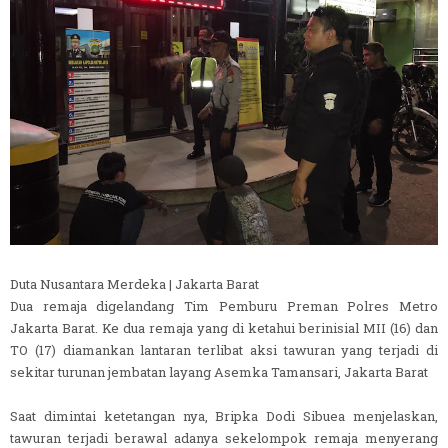
Duta Nusantara Merdeka | Jakarta Barat
Dua remaja digelandang Tim Pemburu Preman Polres Metro
Jakarta Barat. Ke dua remaja yang di ketahui berinisial MII (16) dan
TO (17) diamankan lantaran terlibat aksi tawuran yang terjadi di
sekitar turunan jembatan layang Asemka Tamansari, Jakarta Barat
Saat dimintai ketetangan nya, Bripka Dodi Sibuea menjelaskan,
tawuran terjadi berawal adanya sekelompok remaja menyerang