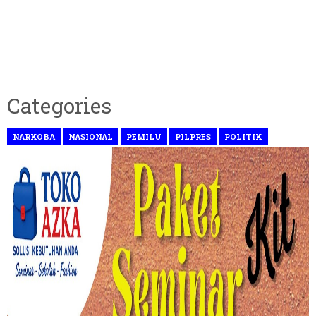
Categories
NARKOBA
NASIONAL
PEMILU
PILPRES
POLITIK