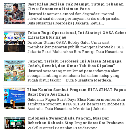
Saat Kilau Berlian Tak Mampu Tutupi Tekanan
Jiwa: Fenomena Hotman Paris
Ilustrasi fenomena emosi dan degradasi mental
advokat saat dicecar pertanyaan kritis oleh jurnalis.
Duta Nusantara Merdeka | Jakarta Ketua ...
Tekan Rugi Operasional, Ini Strategi OASA Geber
Infrastruktur Hijau
Direktur Utama OASA Bobby Gafur Umar saat
memberikan paparan publik mengenai proyek PSEL
Jakarta Barat Maharaksa Biru Energi. Duta Nusantara...
Jangan Terlalu Terobsesi: Ini Alasan Mengapa
Jodoh, Rezeki, dan Umur Tak Bisa Dipaksa"
Ilustrasi seseorang menikmati pemandangan alam
sebagai lambang memahami hal dalam hidup yang
sudah diatur takdir. Duta Nusantara Merdeka...
Elisa Kambu Sambut Program KITA SEHAT Papua
Barat Daya Australia
Gubernur Papua Barat Daya Elisa Kambu memberikan
sambutan program KITA SEHAT kemitraan Indonesia
Australia. Duta Nusantara Merdeka | Jakarta...
Indonesia Swasembada Pangan, Mas Dar
Beberkan Rahasia Stop Impor Beras Era Prabowo
Wakil Menteri Pertanian RI Sudaryono