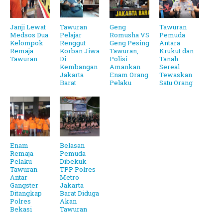
Janji Lewat
Tawuran
Geng
Tawuran
Medsos Dua
Pelajar
Romusha VS
Pemuda
Kelompok
Renggut
Geng Pesing
Antara
Remaja
Korban Jiwa
Tawuran,
Krukut dan
Tawuran
Di
Polisi
Tanah
Kembangan
Amankan
Sereal
Jakarta
Enam Orang
Tewaskan
Barat
Pelaku
Satu Orang
Enam
Belasan
Remaja
Pemuda
Pelaku
Dibekuk
Tawuran
TPP Polres
Antar
Metro
Gangster
Jakarta
Ditangkap
Barat Diduga
Polres
Akan
Bekasi
Tawuran