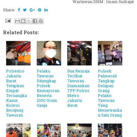
Wartawan DNM : Imam Sudrajat
Share:
Related Posts:
Polrestro
Pelaku
Dua Remaja
Polsek
Jakarta
Tawuran
Terlibat
Palmerah
Barat
Ditangkap
Tawuran
Tangkap
Tetapkan
Polsek
Diamankan
Delapan
Empat
Kemayoran
TPP Polres
Orang
Tersangka
Beserta
Metro
Pelaku
Kasus
1000 Gram
Jakarta
Tawuran
Konvoi
Ganja
Barat
Yang
Berujung
Menewaska
Tawuran
n Satu Orang