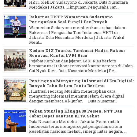
HKTI oleh Dr. Sudaryono di Jakarta. Duta Nusantara
Merdeka | Jakarta Himpunan Pengusaha Tan...
Rakernas HKTI: Wamentan Sudaryono
Peringatkan Soal Pungli Fee Proyek
Wamentan Sudaryono memberikan arahan dalam
Rakernas I Pengusaha Tani Indonesia HKTI di
Jakarta. Duta Nusantara Merdeka | Jakarta Wakil
Ment...
Kodam XIX Tuanku Tambusai Hadiri Rakoor
Renovasi Kantor LVRI Riau
Pejabat Kemhan dan jajaran LVRI Riau berfoto
bersama usai rakoor renovasi kantor veteran di Jalan
Cut Nyak Dien. Duta Nusantara Merdeka | Pe...
Pentingnya Menyaring Informasi di Era Digital:
Banyak Tahu Belum Tentu Berilmu
. Ilustrasi seorang Muslilm menerapkan cara
menyaring informasi menurut Islam di era digital
dengan membaca Al-Qur'an. Duta Nusantar...
Tekan Stunting Hingga 39 Persen, NTT Dan
Jabar Dapat Bantuan KITA Sehat
Duta Nusantara Merdeka | Jakarta Pemerintah
Indonesia terus mempercepat penguatan sistem
kesehatan nasional melalui sinergi lintas negara. ...