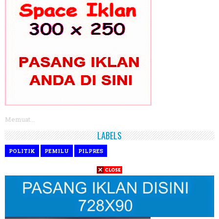
Memuat...
LABELS
POLITIK
PEMILU
PILPRES