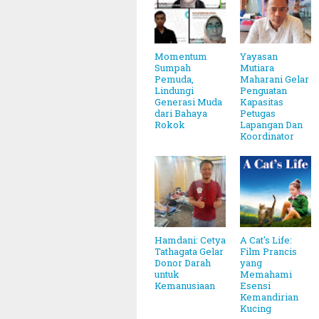
Momentum
Yayasan
Sumpah
Mutiara
Pemuda,
Maharani Gelar
Lindungi
Penguatan
Generasi Muda
Kapasitas
dari Bahaya
Petugas
Rokok
Lapangan Dan
Koordinator
Hamdani: Cetya
A Cat's Life:
Tathagata Gelar
Film Prancis
Donor Darah
yang
untuk
Memahami
Kemanusiaan
Esensi
Kemandirian
h Tetapkan 1 Ramadhan 1446 Hijriah Jatuh Pada Hari 
Kucing