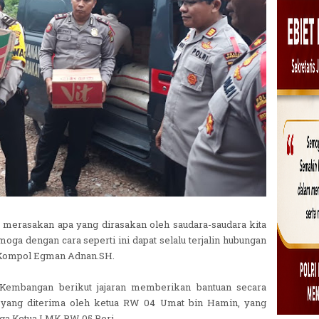
kut merasakan apa yang dirasakan oleh saudara-saudara kita
a dengan cara seperti ini dapat selalu terjalin hubungan
r Kompol Egman Adnan.SH.
 Kembangan berikut jajaran memberikan bantuan secara
 yang diterima oleh ketua RW 04 Umat bin Hamin, yang
uga Ketua LMK RW 05 Beri.