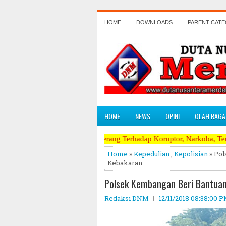
HOME
DOWNLOADS
PARENT CAT
HOME
NEWS
OPINI
OLAH RAGA
panas dan Perang Terhadap Koruptor, Narkoba, Teroris Musuh Rakyat ~
Home
»
Kepedulian
,
Kepolisian
» Pol
Kebakaran
Polsek Kembangan Beri Bantua
Redaksi DNM
12/11/2018 08:38:00 