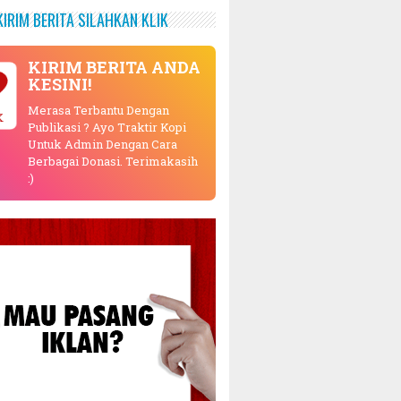
KIRIM BERITA SILAHKAN KLIK
KIRIM BERITA ANDA
KESINI!
Merasa Terbantu Dengan
K
Publikasi ? Ayo Traktir Kopi
Untuk Admin Dengan Cara
Berbagai Donasi. Terimakasih
:)