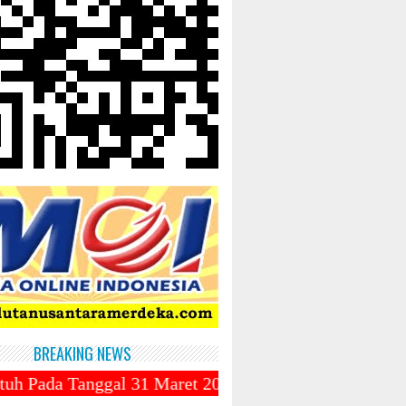
BREAKING NEWS
l 31 Maret 2025 ~||~ Muhammadiyah Luncurkan Ojek On