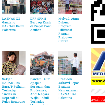
LAZNAS IZI
DPP SPKN
Mulyadi Atma
Gandeng
Berbagi Kasih
Dukung
BAZNAS Bantu
di Empat Panti
Program
Palestina
Asuhan
Hilirisasi
Pangan
Prabowo
Gibran
Sekjen
Dandim 1407:
Presiden
BARAKUDA
Apapun
Jokowi Lepas
BaraJP Prihatin
Seragam dan
Bantuan
Terhadap
Profesinya,
Kemanusiaan
Tindakan
Abdi Negara
BAZNAS ke
Represif di
Wajib Peduli
Palestina
Sabtu 1 Maret 2025 ~||~ 1 Syawal Jatuh Pada Tangga
Pulau Rempang
Terhadap