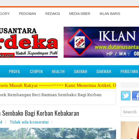
EGORY
PEDOMAN
REDAKSI
MEDIA SIBER
IKLAN BARIS
PROFIL
CERPEN
HEALTH
DAERAH
DAKWAH
PERISTIWA
~~~~>>>>> Kami Menerima Artikel, Opini, Berita Kegiatan, Iklan Pari
sek Kembangan Beri Bantuan Sembako Bagi Korban
n Sembako Bagi Korban Kebakaran
PM
Tidak ada komentar