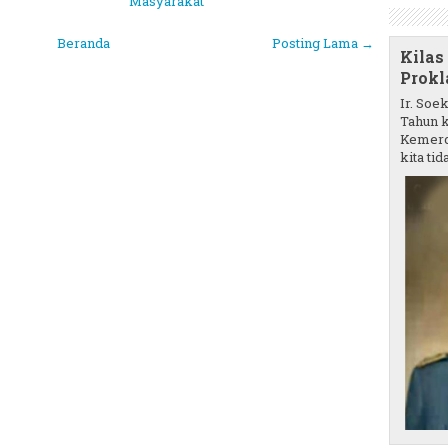
Masyarakat
Beranda
Posting Lama →
Kilas
Prokl
Ir. Soe
Tahun k
Kemerd
kita tida