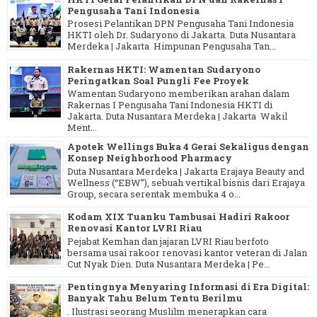
Pengusaha Tani Indonesia
Prosesi Pelantikan DPN Pengusaha Tani Indonesia
HKTI oleh Dr. Sudaryono di Jakarta. Duta Nusantara
Merdeka | Jakarta Himpunan Pengusaha Tan...
Rakernas HKTI: Wamentan Sudaryono
Peringatkan Soal Pungli Fee Proyek
Wamentan Sudaryono memberikan arahan dalam
Rakernas I Pengusaha Tani Indonesia HKTI di
Jakarta. Duta Nusantara Merdeka | Jakarta Wakil
Ment...
Apotek Wellings Buka 4 Gerai Sekaligus dengan
Konsep Neighborhood Pharmacy
Duta Nusantara Merdeka | Jakarta Erajaya Beauty and
Wellness (“EBW”), sebuah vertikal bisnis dari Erajaya
Group, secara serentak membuka 4 o...
Kodam XIX Tuanku Tambusai Hadiri Rakoor
Renovasi Kantor LVRI Riau
Pejabat Kemhan dan jajaran LVRI Riau berfoto
bersama usai rakoor renovasi kantor veteran di Jalan
Cut Nyak Dien. Duta Nusantara Merdeka | Pe...
Pentingnya Menyaring Informasi di Era Digital:
Banyak Tahu Belum Tentu Berilmu
. Ilustrasi seorang Muslilm menerapkan cara