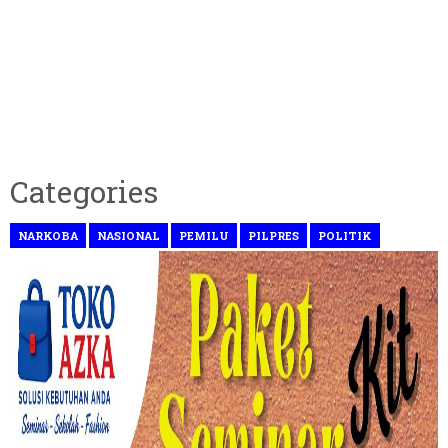
Categories
NARKOBA
NASIONAL
PEMILU
PILPRES
POLITIK