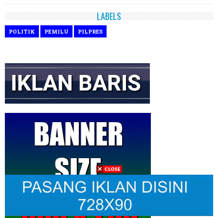
LABELS
POLITIK
PEMILU
PILPRES