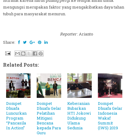
istirahat karena harus pulang pergi ke tempat aman untuk
mengungsi merupakan faktor yang mengakibatkan daya tahan
tubuh para masyarakat menurun.
Reporter
: Arianto
Share:
Related Posts:
Dompet
Dompet
Keberanian
Dompet
Dhuafa
Dhuafa Gelar
Bubarkan
Dhuafa Gelar
Luncurkan
Pelatihan
HTI Jokowi
Indonesia
Program
Mitigasi
Didukung
Wakaf
“Pancasila
Bencana
Ulama
Summit
In Action”
kepada Para
Sedunia
(IWS) 2019
Guru