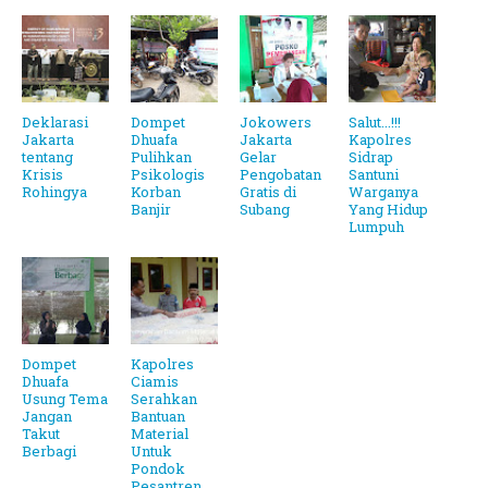
Deklarasi
Dompet
Jokowers
Salut...!!!
Jakarta
Dhuafa
Jakarta
Kapolres
tentang
Pulihkan
Gelar
Sidrap
Krisis
Psikologis
Pengobatan
Santuni
Rohingya
Korban
Gratis di
Warganya
Banjir
Subang
Yang Hidup
Lumpuh
Dompet
Kapolres
Dhuafa
Ciamis
Usung Tema
Serahkan
Jangan
Bantuan
Takut
Material
Berbagi
Untuk
Pondok
Pesantren