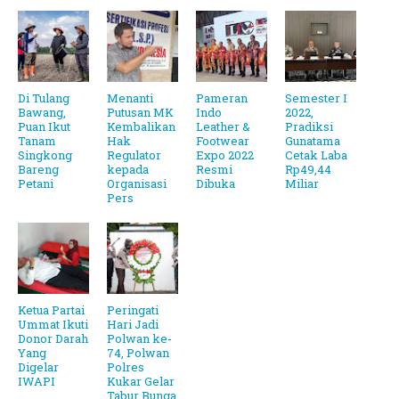
Di Tulang
Menanti
Pameran
Semester I
Bawang,
Putusan MK
Indo
2022,
Puan Ikut
Kembalikan
Leather &
Pradiksi
Tanam
Hak
Footwear
Gunatama
Singkong
Regulator
Expo 2022
Cetak Laba
Bareng
kepada
Resmi
Rp49,44
Petani
Organisasi
Dibuka
Miliar
Pers
Ketua Partai
Peringati
Ummat Ikuti
Hari Jadi
Donor Darah
Polwan ke-
Yang
74, Polwan
Digelar
Polres
IWAPI
Kukar Gelar
Tabur Bunga