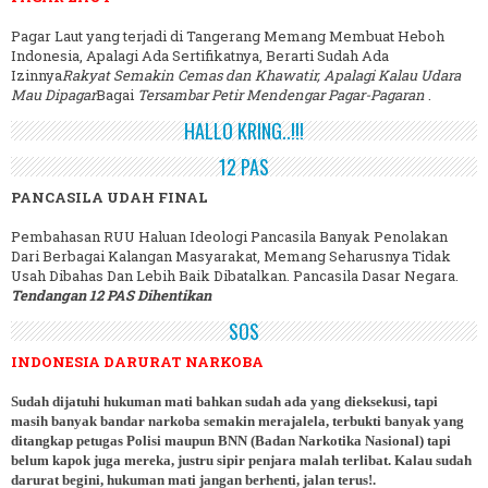
Pagar Laut yang terjadi di Tangerang Memang Membuat Heboh
Indonesia, Apalagi Ada Sertifikatnya, Berarti Sudah Ada
Izinnya
Rakyat Semakin Cemas dan Khawatir, Apalagi Kalau Udara
Mau Dipagar
Bagai
Tersambar Petir Mendengar Pagar-Pagaran
.
HALLO KRING..!!!
12 PAS
PANCASILA UDAH FINAL
Pembahasan RUU Haluan Ideologi Pancasila Banyak Penolakan
Dari Berbagai Kalangan Masyarakat, Memang Seharusnya Tidak
Usah Dibahas Dan Lebih Baik Dibatalkan. Pancasila Dasar Negara.
Tendangan 12 PAS Dihentikan
SOS
INDONESIA DARURAT NARKOBA
Sudah dijatuhi hukuman mati bahkan sudah ada yang dieksekusi, tapi
masih banyak bandar narkoba semakin merajalela, terbukti banyak yang
ditangkap petugas Polisi maupun BNN (Badan Narkotika Nasional) tapi
belum kapok juga mereka, justru sipir penjara malah terlibat. Kalau sudah
darurat begini, hukuman mati jangan berhenti, jalan terus!.