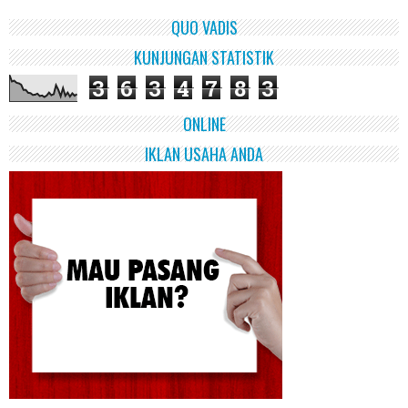
QUO VADIS
KUNJUNGAN STATISTIK
3
6
3
4
7
8
3
ONLINE
IKLAN USAHA ANDA