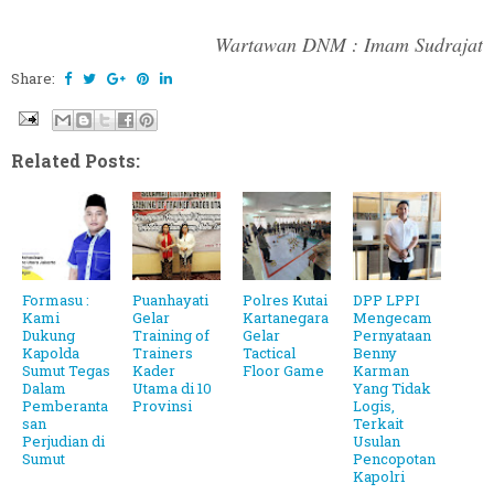
Wartawan DNM : Imam Sudrajat
Share:
Related Posts:
Formasu :
Puanhayati
Polres Kutai
DPP LPPI
Kami
Gelar
Kartanegara
Mengecam
Dukung
Training of
Gelar
Pernyataan
Kapolda
Trainers
Tactical
Benny
Sumut Tegas
Kader
Floor Game
Karman
Dalam
Utama di 10
Yang Tidak
Pemberanta
Provinsi
Logis,
san
Terkait
Perjudian di
Usulan
Sumut
Pencopotan
Kapolri