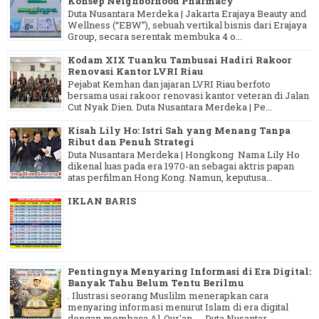
Konsep Neighborhood Pharmacy
Duta Nusantara Merdeka | Jakarta Erajaya Beauty and
Wellness (“EBW”), sebuah vertikal bisnis dari Erajaya
Group, secara serentak membuka 4 o...
Kodam XIX Tuanku Tambusai Hadiri Rakoor
Renovasi Kantor LVRI Riau
Pejabat Kemhan dan jajaran LVRI Riau berfoto
bersama usai rakoor renovasi kantor veteran di Jalan
Cut Nyak Dien. Duta Nusantara Merdeka | Pe...
Kisah Lily Ho: Istri Sah yang Menang Tanpa
Ribut dan Penuh Strategi
Duta Nusantara Merdeka | Hongkong Nama Lily Ho
dikenal luas pada era 1970-an sebagai aktris papan
atas perfilman Hong Kong. Namun, keputusa...
IKLAN BARIS
Pentingnya Menyaring Informasi di Era Digital:
Banyak Tahu Belum Tentu Berilmu
. Ilustrasi seorang Muslilm menerapkan cara
menyaring informasi menurut Islam di era digital
dengan membaca Al-Qur'an. Duta Nusantar...