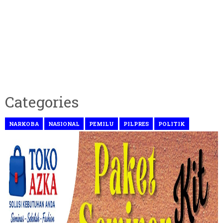
Categories
NARKOBA
NASIONAL
PEMILU
PILPRES
POLITIK