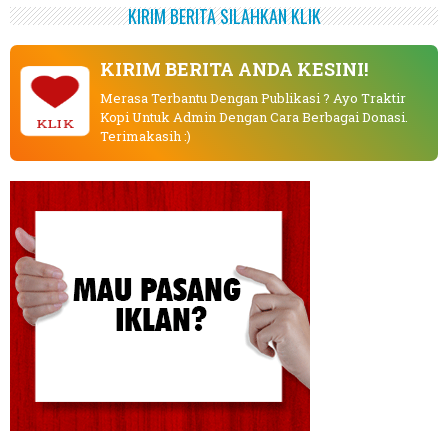
KIRIM BERITA SILAHKAN KLIK
KIRIM BERITA ANDA KESINI!
Merasa Terbantu Dengan Publikasi ? Ayo Traktir
Kopi Untuk Admin Dengan Cara Berbagai Donasi.
KLIK
Terimakasih :)