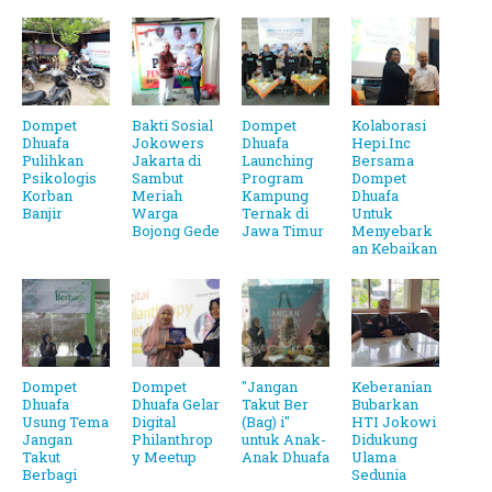
Dompet
Bakti Sosial
Dompet
Kolaborasi
Dhuafa
Jokowers
Dhuafa
Hepi.Inc
Pulihkan
Jakarta di
Launching
Bersama
Psikologis
Sambut
Program
Dompet
Korban
Meriah
Kampung
Dhuafa
Banjir
Warga
Ternak di
Untuk
Bojong Gede
Jawa Timur
Menyebark
an Kebaikan
Dompet
Dompet
"Jangan
Keberanian
Dhuafa
Dhuafa Gelar
Takut Ber
Bubarkan
Usung Tema
Digital
(Bag) i"
HTI Jokowi
Jangan
Philanthrop
untuk Anak-
Didukung
Takut
y Meetup
Anak Dhuafa
Ulama
Berbagi
Sedunia