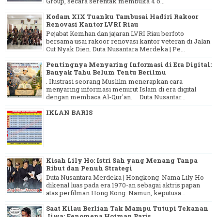
Group, secara serentak membuka 4 o...
Kodam XIX Tuanku Tambusai Hadiri Rakoor
Renovasi Kantor LVRI Riau
Pejabat Kemhan dan jajaran LVRI Riau berfoto
bersama usai rakoor renovasi kantor veteran di Jalan
Cut Nyak Dien. Duta Nusantara Merdeka | Pe...
Pentingnya Menyaring Informasi di Era Digital:
Banyak Tahu Belum Tentu Berilmu
. Ilustrasi seorang Muslilm menerapkan cara
menyaring informasi menurut Islam di era digital
dengan membaca Al-Qur'an. Duta Nusantar...
IKLAN BARIS
Kisah Lily Ho: Istri Sah yang Menang Tanpa
Ribut dan Penuh Strategi
Duta Nusantara Merdeka | Hongkong Nama Lily Ho
dikenal luas pada era 1970-an sebagai aktris papan
atas perfilman Hong Kong. Namun, keputusa...
Saat Kilau Berlian Tak Mampu Tutupi Tekanan
Jiwa: Fenomena Hotman Paris