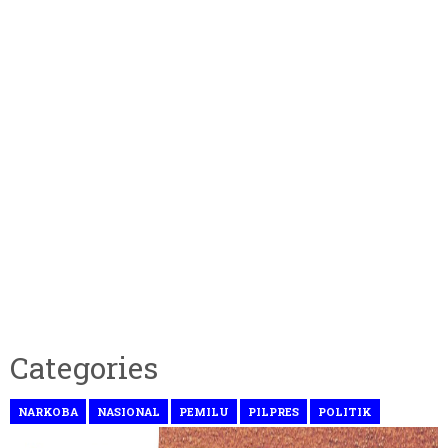
Categories
NARKOBA
NASIONAL
PEMILU
PILPRES
POLITIK