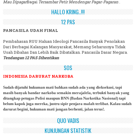
Mau Dipagar
Bagai
Tersambar Petir Mendengar Pagar-Pagaran
.
HALLO KRING..!!!
12 PAS
PANCASILA UDAH FINAL
Pembahasan RUU Haluan Ideologi Pancasila Banyak Penolakan
Dari Berbagai Kalangan Masyarakat, Memang Seharusnya Tidak
Usah Dibahas Dan Lebih Baik Dibatalkan. Pancasila Dasar Negara.
Tendangan 12 PAS Dihentikan
SOS
INDONESIA DARURAT NARKOBA
Sudah dijatuhi hukuman mati bahkan sudah ada yang dieksekusi, tapi
masih banyak bandar narkoba semakin merajalela, terbukti banyak yang
ditangkap petugas Polisi maupun BNN (Badan Narkotika Nasional) tapi
belum kapok juga mereka, justru sipir penjara malah terlibat. Kalau sudah
darurat begini, hukuman mati jangan berhenti, jalan terus!.
QUO VADIS
KUNJUNGAN STATISTIK