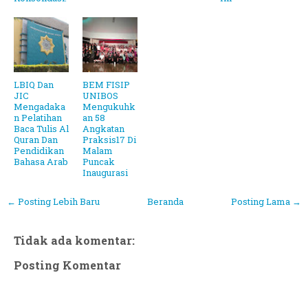
LBIQ Dan
BEM FISIP
JIC
UNIBOS
Mengadaka
Mengukuhk
n Pelatihan
an 58
Baca Tulis Al
Angkatan
Quran Dan
Praksis17 Di
Pendidikan
Malam
Bahasa Arab
Puncak
Inaugurasi
← Posting Lebih Baru
Beranda
Posting Lama →
Tidak ada komentar:
Posting Komentar