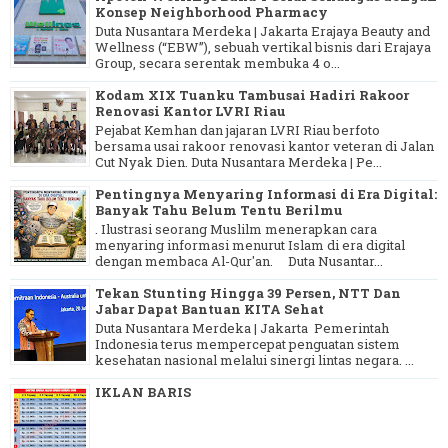
Konsep Neighborhood Pharmacy
Duta Nusantara Merdeka | Jakarta Erajaya Beauty and
Wellness (“EBW”), sebuah vertikal bisnis dari Erajaya
Group, secara serentak membuka 4 o...
Kodam XIX Tuanku Tambusai Hadiri Rakoor
Renovasi Kantor LVRI Riau
Pejabat Kemhan dan jajaran LVRI Riau berfoto
bersama usai rakoor renovasi kantor veteran di Jalan
Cut Nyak Dien. Duta Nusantara Merdeka | Pe...
Pentingnya Menyaring Informasi di Era Digital:
Banyak Tahu Belum Tentu Berilmu
. Ilustrasi seorang Muslilm menerapkan cara
menyaring informasi menurut Islam di era digital
dengan membaca Al-Qur'an. Duta Nusantar...
Tekan Stunting Hingga 39 Persen, NTT Dan
Jabar Dapat Bantuan KITA Sehat
Duta Nusantara Merdeka | Jakarta Pemerintah
Indonesia terus mempercepat penguatan sistem
kesehatan nasional melalui sinergi lintas negara. ...
IKLAN BARIS