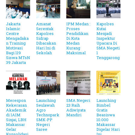
Jakarta
Amanat
IPM Medan :
Kapolres
Islamic
Serentak
Proses
Kutai
Centre
Kapolres
Pendidikan
Menjadi
Mengadaka
Sidrap
Di Kota
Inspektur
n Training
Dibacakan
Medan
Upacara Di
Motivasi
Hari Ini di
Kurang
SMA Negeti
Bagi 119
Sekolah
Maksimal
1
Siswa MTsN
Tenggarong
39 Jakarta
Merespon
Launching
SMA Negeri
Launching
Kekerasan
Seulawah
23 Raih
Bimbel
Akademik
Agro
Adiwiyata
Gratis
di IAIM
Technopark
Mandiri
Beasiswa
Sinjai, LBH
SMK-PP
10.000
Makassar
Negeri
Makassar
Gelar
Saree
Digelar Hari
Konsolidasi.
Ini