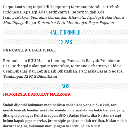
Pagar Laut yang terjadi di Tangerang Memang Membuat Heboh
Indonesia, Apalagi Ada Sertifikatnya, Berarti Sudah Ada
Izinnya
Rakyat Semakin Cemas dan Khawatir, Apalagi Kalau Udara
Mau Dipagar
Bagai
Tersambar Petir Mendengar Pagar-Pagaran
.
HALLO KRING..!!!
12 PAS
PANCASILA UDAH FINAL
Pembahasan RUU Haluan Ideologi Pancasila Banyak Penolakan
Dari Berbagai Kalangan Masyarakat, Memang Seharusnya Tidak
Usah Dibahas Dan Lebih Baik Dibatalkan. Pancasila Dasar Negara.
Tendangan 12 PAS Dihentikan
SOS
INDONESIA DARURAT NARKOBA
Sudah dijatuhi hukuman mati bahkan sudah ada yang dieksekusi, tapi
masih banyak bandar narkoba semakin merajalela, terbukti banyak yang
ditangkap petugas Polisi maupun BNN (Badan Narkotika Nasional) tapi
belum kapok juga mereka, justru sipir penjara malah terlibat. Kalau sudah
darurat begini, hukuman mati jangan berhenti, jalan terus!.