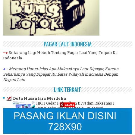
PAGAR LAUT INDONESIA
~>
Sekarang Lagi Heboh Tentang Pagar Laut Yang Terjadi Di
Indonesia
<~
Memang Harus Jelas Apa Maksudnya Laut Dipagar, Karena
Seharusnya Yang Dipagar itu Batas Wilayah Indonesia Dengan
Negara Lain
LINK TERKAIT
Duta Nusantara Merdeka
HKTI Gelar Pelantikan DPN dan Rakernas I
Pengusaha Tani Indonesia
-
*Prosesi
Pelantikan DPN Pengusaha Tani Indonesia
HKTI oleh Dr. Sudaryono di Jakarta.* Duta
Nusantara Merdeka | Jakarta Himpunan
Pengusaha Tani Indonesia ...
2 minggu yang lalu