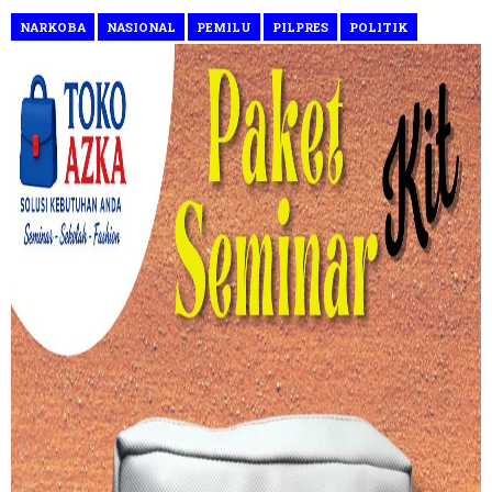
NARKOBA
NASIONAL
PEMILU
PILPRES
POLITIK