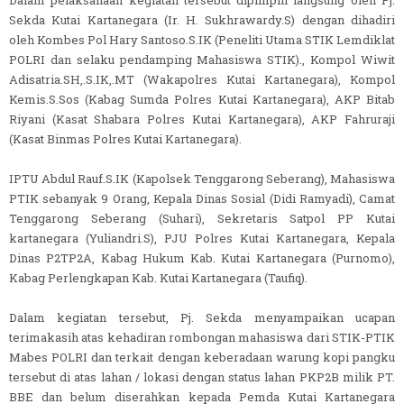
Sekda Kutai Kartanegara (Ir. H. Sukhrawardy.S) dengan dihadiri
oleh Kombes Pol Hary Santoso.S.IK (Peneliti Utama STIK Lemdiklat
POLRI dan selaku pendamping Mahasiswa STIK)., Kompol Wiwit
Adisatria.SH,.S.IK,.MT (Wakapolres Kutai Kartanegara), Kompol
Kemis.S.Sos (Kabag Sumda Polres Kutai Kartanegara), AKP Bitab
Riyani (Kasat Shabara Polres Kutai Kartanegara), AKP Fahruraji
(Kasat Binmas Polres Kutai Kartanegara).
IPTU Abdul Rauf.S.IK (Kapolsek Tenggarong Seberang), Mahasiswa
PTIK sebanyak 9 Orang, Kepala Dinas Sosial (Didi Ramyadi), Camat
Tenggarong Seberang (Suhari), Sekretaris Satpol PP Kutai
kartanegara (Yuliandri.S), PJU Polres Kutai Kartanegara, Kepala
Dinas P2TP2A, Kabag Hukum Kab. Kutai Kartanegara (Purnomo),
Kabag Perlengkapan Kab. Kutai Kartanegara (Taufiq).
Dalam kegiatan tersebut, Pj. Sekda menyampaikan ucapan
terimakasih atas kehadiran rombongan mahasiswa dari STIK-PTIK
Mabes POLRI dan terkait dengan keberadaan warung kopi pangku
tersebut di atas lahan / lokasi dengan status lahan PKP2B milik PT.
BBE dan belum diserahkan kepada Pemda Kutai Kartanegara