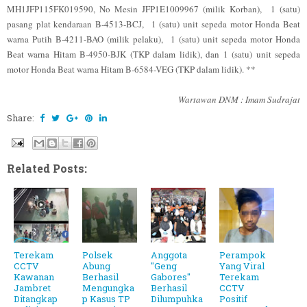
MH1JFP115FK019590, No Mesin JFP1E1009967 (milik Korban), 1 (satu)
pasang plat kendaraan B-4513-BCJ, 1 (satu) unit sepeda motor Honda Beat
warna Putih B-4211-BAO (milik pelaku), 1 (satu) unit sepeda motor Honda
Beat warna Hitam B-4950-BJK (TKP dalam lidik), dan 1 (satu) unit sepeda
motor Honda Beat warna Hitam B-6584-VEG (TKP dalam lidik). **
Wartawan DNM : Imam Sudrajat
Share:
Related Posts:
Terekam
Polsek
Anggota
Perampok
CCTV
Abung
"Geng
Yang Viral
Kawanan
Berhasil
Gabores"
Terekam
Jambret
Mengungka
Berhasil
CCTV
Ditangkap
p Kasus TP
Dilumpuhka
Positif