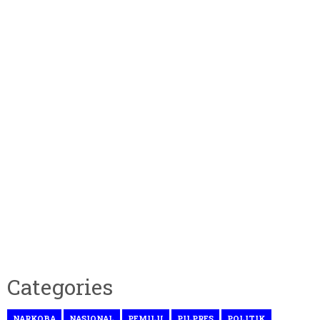
Categories
NARKOBA
NASIONAL
PEMILU
PILPRES
POLITIK