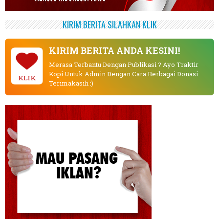
KIRIM BERITA SILAHKAN KLIK
KIRIM BERITA ANDA KESINI!
Merasa Terbantu Dengan Publikasi ? Ayo Traktir
Kopi Untuk Admin Dengan Cara Berbagai Donasi.
KLIK
Terimakasih :)