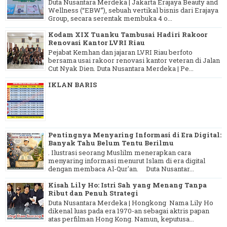
Duta Nusantara Merdeka | Jakarta Erajaya Beauty and
Wellness (“EBW”), sebuah vertikal bisnis dari Erajaya
Group, secara serentak membuka 4 o...
Kodam XIX Tuanku Tambusai Hadiri Rakoor
Renovasi Kantor LVRI Riau
Pejabat Kemhan dan jajaran LVRI Riau berfoto
bersama usai rakoor renovasi kantor veteran di Jalan
Cut Nyak Dien. Duta Nusantara Merdeka | Pe...
IKLAN BARIS
Pentingnya Menyaring Informasi di Era Digital:
Banyak Tahu Belum Tentu Berilmu
. Ilustrasi seorang Muslilm menerapkan cara
menyaring informasi menurut Islam di era digital
dengan membaca Al-Qur'an. Duta Nusantar...
Kisah Lily Ho: Istri Sah yang Menang Tanpa
Ribut dan Penuh Strategi
Duta Nusantara Merdeka | Hongkong Nama Lily Ho
dikenal luas pada era 1970-an sebagai aktris papan
atas perfilman Hong Kong. Namun, keputusa...