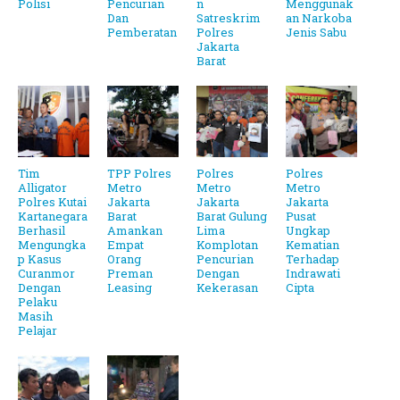
Polisi
Pencurian
n
Menggunak
Dan
Satreskrim
an Narkoba
Pemberatan
Polres
Jenis Sabu
Jakarta
Barat
Tim
TPP Polres
Polres
Polres
Alligator
Metro
Metro
Metro
Polres Kutai
Jakarta
Jakarta
Jakarta
Kartanegara
Barat
Barat Gulung
Pusat
Berhasil
Amankan
Lima
Ungkap
Mengungka
Empat
Komplotan
Kematian
p Kasus
Orang
Pencurian
Terhadap
Curanmor
Preman
Dengan
Indrawati
Dengan
Leasing
Kekerasan
Cipta
Pelaku
Masih
Pelajar