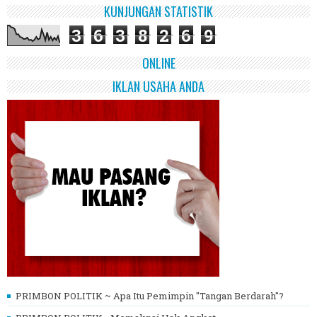
KUNJUNGAN STATISTIK
3
6
3
8
2
6
9
ONLINE
IKLAN USAHA ANDA
PRIMBON POLITIK ~ Apa Itu Pemimpin "Tangan Berdarah"?