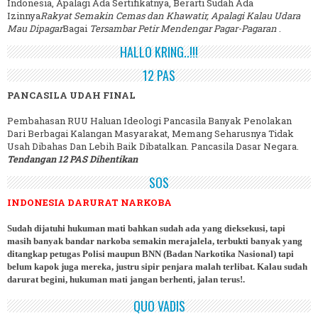
Indonesia, Apalagi Ada Sertifikatnya, Berarti Sudah Ada
Izinnya
Rakyat Semakin Cemas dan Khawatir, Apalagi Kalau Udara
Mau Dipagar
Bagai
Tersambar Petir Mendengar Pagar-Pagaran
.
HALLO KRING..!!!
12 PAS
PANCASILA UDAH FINAL
Pembahasan RUU Haluan Ideologi Pancasila Banyak Penolakan
Dari Berbagai Kalangan Masyarakat, Memang Seharusnya Tidak
Usah Dibahas Dan Lebih Baik Dibatalkan. Pancasila Dasar Negara.
Tendangan 12 PAS Dihentikan
SOS
INDONESIA DARURAT NARKOBA
Sudah dijatuhi hukuman mati bahkan sudah ada yang dieksekusi, tapi
masih banyak bandar narkoba semakin merajalela, terbukti banyak yang
ditangkap petugas Polisi maupun BNN (Badan Narkotika Nasional) tapi
belum kapok juga mereka, justru sipir penjara malah terlibat. Kalau sudah
darurat begini, hukuman mati jangan berhenti, jalan terus!.
QUO VADIS