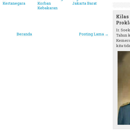
Kertanegara
Korban
Jakarta Barat
Kebakaran
Kilas
Prokl
Ir. Soe
Beranda
Posting Lama →
Tahun k
Kemerd
kita tida