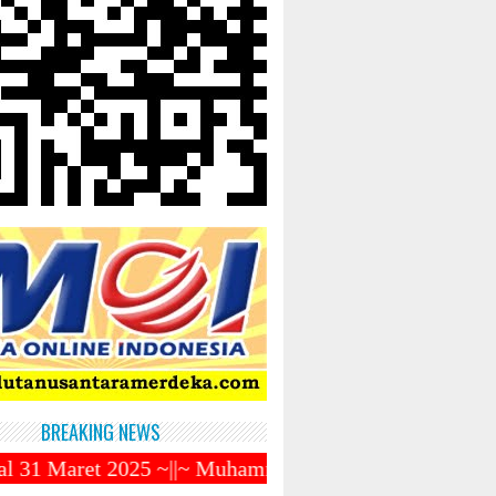
BREAKING NEWS
 ~||~ Muhammadiyah Luncurkan Ojek Online ZENDO ~||