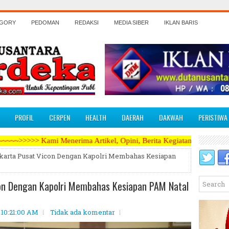
EGORY
PEDOMAN
REDAKSI
MEDIA SIBER
IKLAN BARIS
PROFIL
CERPEN
HEALTH
DAERAH
DAKWAH
PERISTIWA
ima Artikel, Opini, Berita Kegiatan, Iklan Pariwara dapat mengirimk
akarta Pusat Vicon Dengan Kapolri Membahas Kesiapan
con Dengan Kapolri Membahas Kesiapan PAM Natal
 10:21:00 AM
Tidak ada komentar