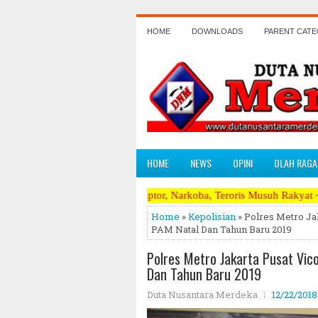
HOME
DOWNLOADS
PARENT CAT
HOME
NEWS
OPINI
OLAH RAGA
hadap Koruptor, Narkoba, Teroris Musuh Rakyat ~~~~~>>>>> Kami Mener
Home
»
Kepolisian
» Polres Metro J
PAM Natal Dan Tahun Baru 2019
Polres Metro Jakarta Pusat Vi
Dan Tahun Baru 2019
Duta Nusantara Merdeka
12/22/2018