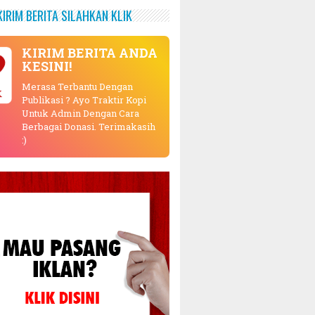
KIRIM BERITA SILAHKAN KLIK
KIRIM BERITA ANDA
KESINI!
Merasa Terbantu Dengan
K
Publikasi ? Ayo Traktir Kopi
Untuk Admin Dengan Cara
Berbagai Donasi. Terimakasih
:)