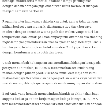
berbagai model serta material, ditambah lampu gantung hias
dengan desain beragam juga dihadirkan untuk membuat ruangan
menjadi semakin berkesan.
Ragam furnitur lainnya juga dihadirkan untuk kamar tidur dengan
pilihan bed set yang menarik, diantaranya tipe Onyx bergaya
modern dengan sentuhan warna putih dan walnut yang terdiri dari
tempat tidur, dan lemari pakaian empat pintu, ditambah dua standing
night-lamp yang memberikan nuansa nyaman bagi keluarga. Untuk
furnitur yang lebih ringkas, koleksi matras 2 in 1 juga ditawarkan
dengan kombinasi warna putih dan tosca.
Untuk menambah kehangatan saat menikmati hidangan lezat pada
perayaan akhir tahun, INFORMA menawarkan set untuk ruang
makan dengan pilihan produk senada, mulai dari meja dan kursi
makan bergaya Scandinavian dengan paduan warna kayu cerah dan
merah marun, dilengkapi dengan rak untuk menyimpan alat makan.
Bagi Anda yang hendak mengirimkan bingkisan akhir tahun bagi
anggota keluarga, rekan kerja maupun kolega lainnya, INFORMA
juga menawarkan parsel dengan isi yang dapat disesuaikan dengan