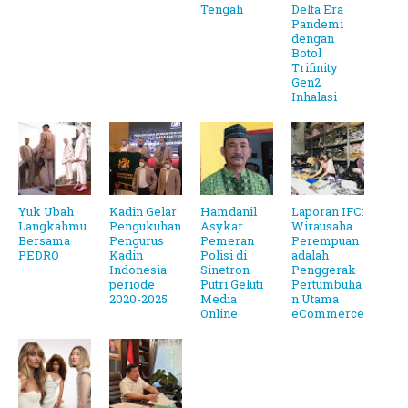
Tengah
Delta Era
Pandemi
dengan
Botol
Trifinity
Gen2
Inhalasi
Yuk Ubah
Kadin Gelar
Hamdanil
Laporan IFC:
Langkahmu
Pengukuhan
Asykar
Wirausaha
Bersama
Pengurus
Pemeran
Perempuan
PEDRO
Kadin
Polisi di
adalah
Indonesia
Sinetron
Penggerak
periode
Putri Geluti
Pertumbuha
2020-2025
Media
n Utama
Online
eCommerce