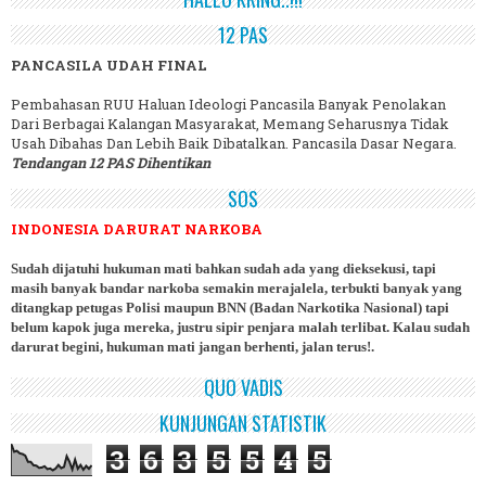
12 PAS
PANCASILA UDAH FINAL
Pembahasan RUU Haluan Ideologi Pancasila Banyak Penolakan
Dari Berbagai Kalangan Masyarakat, Memang Seharusnya Tidak
Usah Dibahas Dan Lebih Baik Dibatalkan. Pancasila Dasar Negara.
Tendangan 12 PAS Dihentikan
SOS
INDONESIA DARURAT NARKOBA
Sudah dijatuhi hukuman mati bahkan sudah ada yang dieksekusi, tapi
masih banyak bandar narkoba semakin merajalela, terbukti banyak yang
ditangkap petugas Polisi maupun BNN (Badan Narkotika Nasional) tapi
belum kapok juga mereka, justru sipir penjara malah terlibat. Kalau sudah
darurat begini, hukuman mati jangan berhenti, jalan terus!.
QUO VADIS
KUNJUNGAN STATISTIK
3
6
3
5
5
4
5