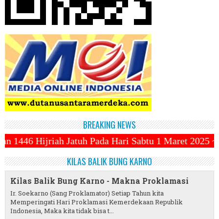
BREAKING NEWS
da Hari Sabtu 1 Maret 2025 ~||~ 1 Syawal Jatuh Pad
KILAS BALIK BUNG KARNO
Kilas Balik Bung Karno - Makna Proklamasi
Ir. Soekarno (Sang Proklamator) Setiap Tahun kita
Memperingati Hari Proklamasi Kemerdekaan Republik
Indonesia, Maka kita tidak bisa t...