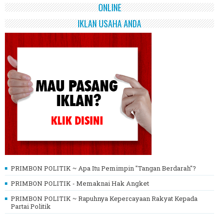
ONLINE
IKLAN USAHA ANDA
PRIMBON POLITIK ~ Apa Itu Pemimpin "Tangan Berdarah"?
PRIMBON POLITIK - Memaknai Hak Angket
PRIMBON POLITIK ~ Rapuhnya Kepercayaan Rakyat Kepada
Partai Politik