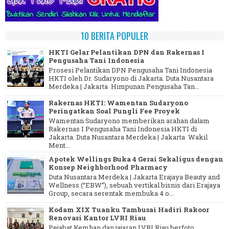
10 BERITA POPULER
HKTI Gelar Pelantikan DPN dan Rakernas I
Pengusaha Tani Indonesia
Prosesi Pelantikan DPN Pengusaha Tani Indonesia
HKTI oleh Dr. Sudaryono di Jakarta. Duta Nusantara
Merdeka | Jakarta Himpunan Pengusaha Tan...
Rakernas HKTI: Wamentan Sudaryono
Peringatkan Soal Pungli Fee Proyek
Wamentan Sudaryono memberikan arahan dalam
Rakernas I Pengusaha Tani Indonesia HKTI di
Jakarta. Duta Nusantara Merdeka | Jakarta Wakil
Ment...
Apotek Wellings Buka 4 Gerai Sekaligus dengan
Konsep Neighborhood Pharmacy
Duta Nusantara Merdeka | Jakarta Erajaya Beauty and
Wellness (“EBW”), sebuah vertikal bisnis dari Erajaya
Group, secara serentak membuka 4 o...
Kodam XIX Tuanku Tambusai Hadiri Rakoor
Renovasi Kantor LVRI Riau
Pejabat Kemhan dan jajaran LVRI Riau berfoto