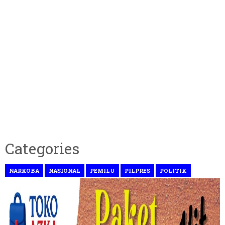
Categories
NARKOBA
NASIONAL
PEMILU
PILPRES
POLITIK