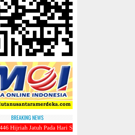
BREAKING NEWS
ada Hari Sabtu 1 Maret 2025 ~||~ 1 Syawal Jatuh Pa