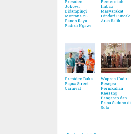
Presiden
Pemerintah
Jokowi
Imbau
Didampingi
Masyarakat
Mentan SYL
Hindari Puncak
Panen Raya
Arus Balik
Padi di Ngawi
Presiden Buka
Wapres Hadiri
Papua Street
Resepsi
Carnival
Pernikahan
Kaesang
Pangarep dan
Erina Gudono di
Solo
~||~ Mu