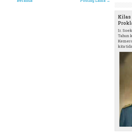
Beranda
Posting Lama →
Kilas
Prokl
Ir. Soe
Tahun k
Kemerd
kita tida