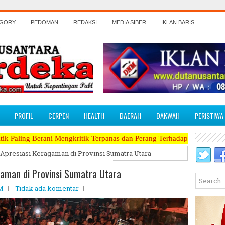
EGORY
PEDOMAN
REDAKSI
MEDIA SIBER
IKLAN BARIS
PROFIL
CERPEN
HEALTH
DAERAH
DAKWAH
PERISTIWA
ngkritik Terpanas dan Perang Terhadap Koruptor, Narkoba, Teroris Mus
Apresiasi Keragaman di Provinsi Sumatra Utara
gaman di Provinsi Sumatra Utara
AM
Tidak ada komentar