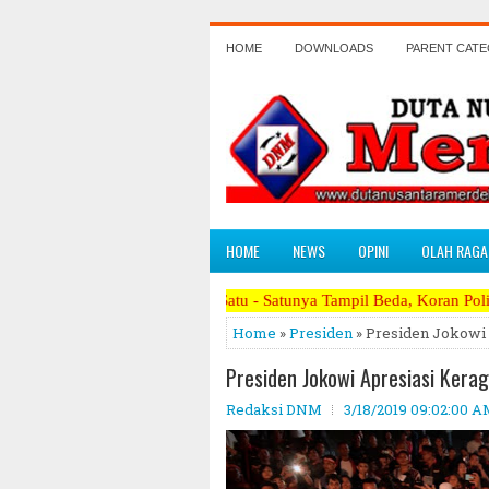
HOME
DOWNLOADS
PARENT CAT
HOME
NEWS
OPINI
OLAH RAGA
Satu - Satunya Tampil Beda, Koran Politik Paling Berani Me
Home
»
Presiden
» Presiden Jokowi 
Presiden Jokowi Apresiasi Kera
Redaksi DNM
3/18/2019 09:02:00 