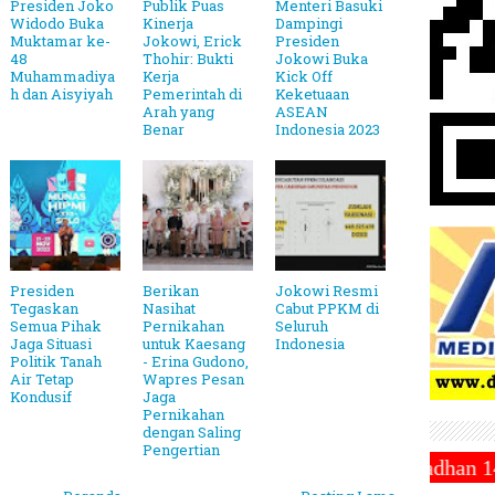
Presiden Joko
Publik Puas
Menteri Basuki
Widodo Buka
Kinerja
Dampingi
Muktamar ke-
Jokowi, Erick
Presiden
48
Thohir: Bukti
Jokowi Buka
Muhammadiya
Kerja
Kick Off
h dan Aisyiyah
Pemerintah di
Keketuaan
Arah yang
ASEAN
Benar
Indonesia 2023
Presiden
Berikan
Jokowi Resmi
Tegaskan
Nasihat
Cabut PPKM di
Semua Pihak
Pernikahan
Seluruh
Jaga Situasi
untuk Kaesang
Indonesia
Politik Tanah
- Erina Gudono,
Air Tetap
Wapres Pesan
Kondusif
Jaga
Pernikahan
dengan Saling
Pengertian
hammadiyah Tetapkan 1 Ramadhan 1446 Hijriah Jatuh P