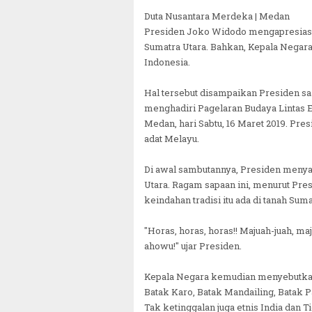
Duta Nusantara Merdeka | Medan
Presiden Joko Widodo mengapresiasi 
Sumatra Utara. Bahkan, Kepala Negara
Indonesia.
Hal tersebut disampaikan Presiden sa
menghadiri Pagelaran Budaya Lintas Et
Medan, hari Sabtu, 16 Maret 2019. P
adat Melayu.
Di awal sambutannya, Presiden meny
Utara. Ragam sapaan ini, menurut Pre
keindahan tradisi itu ada di tanah Suma
"Horas, horas, horas!! Majuah-juah, maj
ahowu!" ujar Presiden.
Kepala Negara kemudian menyebutkan 
Batak Karo, Batak Mandailing, Batak P
Tak ketinggalan juga etnis India dan T