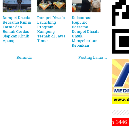
Dompet Dhuafa
Dompet Dhuafa
Kolaborasi
Bersama Kimia
Launching
Hepi.Inc
Farma dan
Program
Bersama
Rumah Cerdas
Kampung
Dompet Dhuafa
Siapkan Klinik
Ternak di Jawa
Untuk
Apung
Timur
Menyebarkan
Kebaikan
Beranda
Posting Lama →
madiyah Tetapkan 1 Ramadhan 1446 Hijriah Jatuh Pad