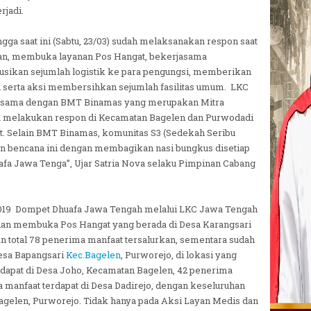
rjadi.
a saat ini (Sabtu, 23/03) sudah melaksanakan respon saat
orban, membuka layanan Pos Hangat, bekerjasama
sikan sejumlah logistik ke para pengungsi, memberikan
serta aksi membersihkan sejumlah fasilitas umum. LKC
asama dengan BMT Binamas yang merupakan Mitra
a melakukan respon di Kecamatan Bagelen dan Purwodadi
but. Selain BMT Binamas, komunitas S3 (Sedekah Seribu
on bencana ini dengan membagikan nasi bungkus disetiap
fa Jawa Tenga”, Ujar Satria Nova selaku Pimpinan Cabang
t 2019 Dompet Dhuafa Jawa Tengah melalui LKC Jawa Tengah
an membuka Pos Hangat yang berada di Desa Karangsari
 total 78 penerima manfaat tersalurkan, sementara sudah
Desa Bapangsari
Kec.Bagelen
, Purworejo, di lokasi yang
rdapat di Desa Joho, Kecamatan Bagelen, 42 penerima
a manfaat terdapat di Desa Dadirejo, dengan keseluruhan
Bagelen, Purworejo. Tidak hanya pada Aksi Layan Medis dan