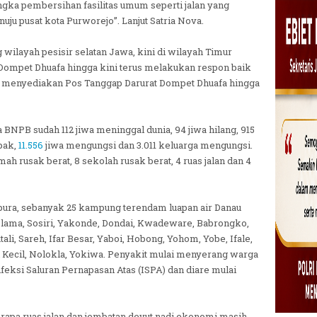
ngka pembersihan fasilitas umum seperti jalan yang
ju pusat kota Purworejo”. Lanjut Satria Nova.
g wilayah pesisir selatan Jawa, kini di wilayah Timur
. Dompet Dhuafa hingga kini terus melakukan respon baik
Aid, menyediakan Pos Tanggap Darurat Dompet Dhuafa hingga
a BNPB sudah 112 jiwa meninggal dunia, 94 jiwa hilang, 915
pak,
11.556
jiwa mengungsi dan 3.011 keluarga mengungsi.
ah rusak berat, 8 sekolah rusak berat, 4 ruas jalan dan 4
pura, sebanyak 25 kampung terendam luapan air Danau
 lama, Sosiri, Yakonde, Dondai, Kwadeware, Babrongko,
li, Sareh, Ifar Besar, Yaboi, Hobong, Yohom, Yobe, Ifale,
ei Kecil, Nolokla, Yokiwa. Penyakit mulai menyerang warga
nfeksi Saluran Pernapasan Atas (ISPA) dan diare mulai
erapa ruas jalan dan jembatan deyut nadi ekonomi masih