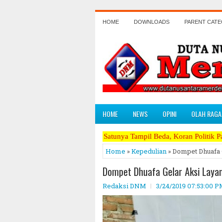
HOME
DOWNLOADS
PARENT CAT
HOME
NEWS
OPINI
OLAH RAGA
Satu - Satunya Tampil Beda, Koran Politik Paling Berani Mengk
Home
»
Kepedulian
» Dompet Dhuafa 
Dompet Dhuafa Gelar Aksi Laya
Redaksi DNM
3/24/2019 07:53:00 