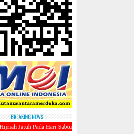
BREAKING NEWS
a Hari Sabtu 1 Maret 2025 ~||~ 1 Syawal Jatuh Pada 