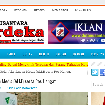
EGORY
PEDOMAN
REDAKSI
MEDIA SIBER
IKLAN BARIS
PROFIL
CERPEN
HEALTH
DAERAH
DAKWAH
PERISTIWA
ritik Terpanas dan Perang Terhadap Koruptor, Narkoba, Teroris Musuh 
Gelar Aksi Layan Medis (ALM) serta Pos Hangat
n Medis (ALM) serta Pos Hangat
PM
Tidak ada komentar