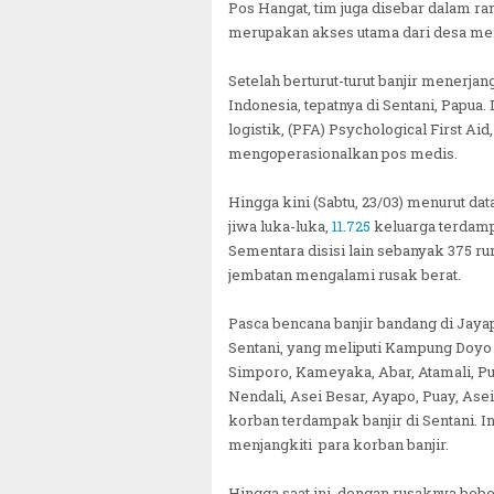
Pos Hangat, tim juga disebar dalam ra
merupakan akses utama dari desa menu
Setelah berturut-turut banjir menerjan
Indonesia, tepatnya di Sentani, Papua
logistik, (PFA) Psychological First 
mengoperasionalkan pos medis.
Hingga kini (Sabtu, 23/03) menurut dat
jiwa luka-luka,
11.725
keluarga terdam
Sementara disisi lain sebanyak 375 rum
jembatan mengalami rusak berat.
Pasca bencana banjir bandang di Jaya
Sentani, yang meliputi Kampung Doyo
Simporo, Kameyaka, Abar, Atamali, Puta
Nendali, Asei Besar, Ayapo, Puay, As
korban terdampak banjir di Sentani. I
menjangkiti para korban banjir.
Hingga saat ini, dengan rusaknya beb