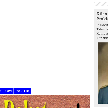
Kilas
Prokl
Ir. Soe
Tahun k
Kemerd
kita tida
PILPRES
POLITIK