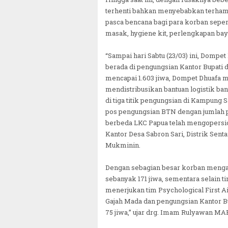
terhenti bahkan menyebabkan terhamb
pasca bencana bagi para korban seperti 
masak, hygiene kit, perlengkapan bayi,
“Sampai hari Sabtu (23/03) ini, Domp
berada di pengungsian Kantor Bupati 
mencapai 1.603 jiwa, Dompet Dhuafa m
mendistribusikan bantuan logistik ban
di tiga titik pengungsian di Kampung S
pos pengungsian BTN dengan jumlah pe
berbeda LKC Papua telah mengopersio
Kantor Desa Sabron Sari, Distrik Sent
Mukminin.
Dengan sebagian besar korban mengal
sebanyak 171 jiwa, sementara selain
menerjukan tim Psychological First A
Gajah Mada dan pengungsian Kantor B
75 jiwa,” ujar drg. Imam Rulyawan MAR