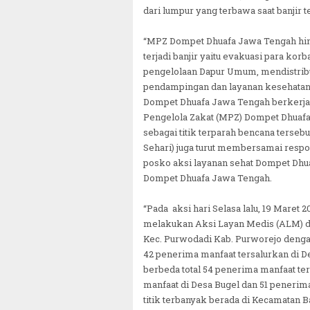
dari lumpur yang terbawa saat banjir te
“MPZ Dompet Dhuafa Jawa Tengah hingg
terjadi banjir yaitu evakuasi para k
pengelolaan Dapur Umum, mendistribu
pendampingan dan layanan kesehatan 
Dompet Dhuafa Jawa Tengah berkerj
Pengelola Zakat (MPZ) Dompet Dhuaf
sebagai titik terparah bencana terse
Sehari) juga turut membersamai resp
posko aksi layanan sehat Dompet Dhua
Dompet Dhuafa Jawa Tengah.
“Pada aksi hari Selasa lalu, 19 Mare
melakukan Aksi Layan Medis (ALM) d
Kec. Purwodadi Kab. Purworejo dengan
42 penerima manfaat tersalurkan di 
berbeda total 54 penerima manfaat te
manfaat di Desa Bugel dan 51 penerim
titik terbanyak berada di Kecamatan 