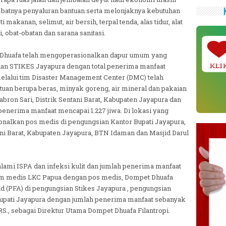
atnya penyaluran bantuan serta melonjaknya kebutuhan
makanan, selimut, air bersih, terpal tenda, alas tidur, alat
 obat-obatan dan sarana sanitasi.
et Dhuafa telah mengoperasionalkan dapur umum yang
dan STIKES Jayapura dengan total penerima manfaat
KLI
elalui tim Disaster Management Center (DMC) telah
tuan berupa beras, minyak goreng, air mineral dan pakaian
abron Sari, Distrik Sentani Barat, Kabupaten Jayapura dan
nerima manfaat mencapai 1.227 jiwa. Di lokasi yang
nalkan pos medis di pengungsian Kantor Bupati Jayapura,
ani Barat, Kabupaten Jayapura, BTN Idaman dan Masjid Darul
ami ISPA dan infeksi kulit dan jumlah penerima manfaat
 tim medis LKC Papua dengan pos medis, Dompet Dhuafa
id (PFA) di pengungsian Stikes Jayapura , pengungsian
upati Jayapura dengan jumlah penerima manfaat sebanyak
S., sebagai Direktur Utama Dompet Dhuafa Filantropi.