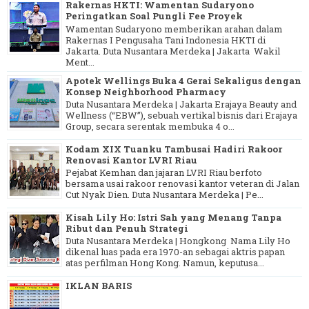
Rakernas HKTI: Wamentan Sudaryono
Peringatkan Soal Pungli Fee Proyek
Wamentan Sudaryono memberikan arahan dalam
Rakernas I Pengusaha Tani Indonesia HKTI di
Jakarta. Duta Nusantara Merdeka | Jakarta Wakil
Ment...
Apotek Wellings Buka 4 Gerai Sekaligus dengan
Konsep Neighborhood Pharmacy
Duta Nusantara Merdeka | Jakarta Erajaya Beauty and
Wellness (“EBW”), sebuah vertikal bisnis dari Erajaya
Group, secara serentak membuka 4 o...
Kodam XIX Tuanku Tambusai Hadiri Rakoor
Renovasi Kantor LVRI Riau
Pejabat Kemhan dan jajaran LVRI Riau berfoto
bersama usai rakoor renovasi kantor veteran di Jalan
Cut Nyak Dien. Duta Nusantara Merdeka | Pe...
Kisah Lily Ho: Istri Sah yang Menang Tanpa
Ribut dan Penuh Strategi
Duta Nusantara Merdeka | Hongkong Nama Lily Ho
dikenal luas pada era 1970-an sebagai aktris papan
atas perfilman Hong Kong. Namun, keputusa...
IKLAN BARIS