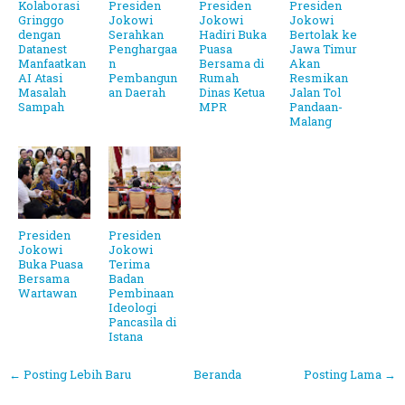
Kolaborasi
Presiden
Presiden
Presiden
Gringgo
Jokowi
Jokowi
Jokowi
dengan
Serahkan
Hadiri Buka
Bertolak ke
Datanest
Penghargaa
Puasa
Jawa Timur
Manfaatkan
n
Bersama di
Akan
AI Atasi
Pembangun
Rumah
Resmikan
Masalah
an Daerah
Dinas Ketua
Jalan Tol
Sampah
MPR
Pandaan-
Malang
Presiden
Presiden
Jokowi
Jokowi
Buka Puasa
Terima
Bersama
Badan
Wartawan
Pembinaan
Ideologi
Pancasila di
Istana
← Posting Lebih Baru
Beranda
Posting Lama →