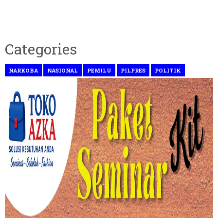
Categories
NARKOBA
NASIONAL
PEMILU
PILPRES
POLITIK