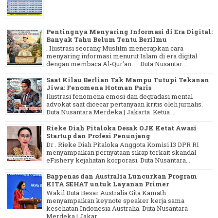
Pentingnya Menyaring Informasi di Era Digital:
Banyak Tahu Belum Tentu Berilmu
. Ilustrasi seorang Muslilm menerapkan cara
menyaring informasi menurut Islam di era digital
dengan membaca Al-Qur'an. Duta Nusantar...
Saat Kilau Berlian Tak Mampu Tutupi Tekanan
Jiwa: Fenomena Hotman Paris
Ilustrasi fenomena emosi dan degradasi mental
advokat saat dicecar pertanyaan kritis oleh jurnalis.
Duta Nusantara Merdeka | Jakarta Ketua ...
Rieke Diah Pitaloka Desak OJK Ketat Awasi
Startup dan Profesi Penunjang
Dr . Rieke Diah Pitaloka Anggota Komisi 13 DPR RI
menyampaikan pernyataan sikap terkait skandal
eFishery kejahatan korporasi. Duta Nusantara...
Bappenas dan Australia Luncurkan Program
KITA SEHAT untuk Layanan Primer
Wakil Duta Besar Australia Gita Kamath
menyampaikan keynote speaker kerja sama
kesehatan Indonesia Australia. Duta Nusantara
Merdeka | Jakar...