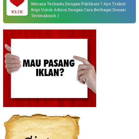
Merasa Terbantu Dengan Publikasi ? Ayo Traktir
Kopi Untuk Admin Dengan Cara Berbagai Donasi.
KLIK
Terimakasih :)