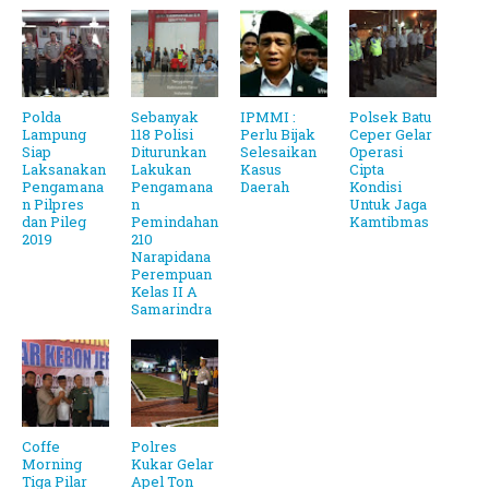
Polda
Sebanyak
IPMMI :
Polsek Batu
Lampung
118 Polisi
Perlu Bijak
Ceper Gelar
Siap
Diturunkan
Selesaikan
Operasi
Laksanakan
Lakukan
Kasus
Cipta
Pengamana
Pengamana
Daerah
Kondisi
n Pilpres
n
Untuk Jaga
dan Pileg
Pemindahan
Kamtibmas
2019
210
Narapidana
Perempuan
Kelas II A
Samarindra
Coffe
Polres
Morning
Kukar Gelar
Tiga Pilar
Apel Ton