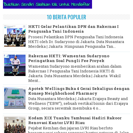
10 BERITA POPULER
HKTI Gelar Pelantikan DPN dan Rakernas I
Pengusaha Tani Indonesia
Prosesi Pelantikan DPN Pengusaha Tani Indonesia
HKTI oleh Dr. Sudaryono di Jakarta. Duta Nusantara
Merdeka | Jakarta Himpunan Pengusaha Tan...
Rakernas HKTI: Wamentan Sudaryono
Peringatkan Soal Pungli Fee Proyek
Wamentan Sudaryono memberikan arahan dalam
Rakernas I Pengusaha Tani Indonesia HKTI di
Jakarta. Duta Nusantara Merdeka | Jakarta Wakil
Ment...
Apotek Wellings Buka 4 Gerai Sekaligus dengan
Konsep Neighborhood Pharmacy
Duta Nusantara Merdeka | Jakarta Erajaya Beauty and
Wellness (“EBW”), sebuah vertikal bisnis dari Erajaya
Group, secara serentak membuka 4 o...
Kodam XIX Tuanku Tambusai Hadiri Rakoor
Renovasi Kantor LVRI Riau
Pejabat Kemhan dan jajaran LVRI Riau berfoto
bersama usai rakoor renovasi kantor veteran di Jalan