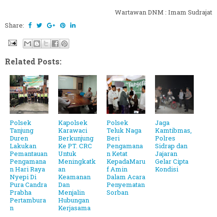
Wartawan DNM : Imam Sudrajat
Share:
Related Posts:
Polsek
Kapolsek
Polsek
Jaga
Tanjung
Karawaci
Teluk Naga
Kamtibmas,
Duren
Berkunjung
Beri
Polres
Lakukan
Ke PT. CRC
Pengamana
Sidrap dan
Pemantauan
Untuk
n Ketat
Jajaran
Pengamana
Meningkatk
KepadaMaru
Gelar Cipta
n Hari Raya
an
f Amin
Kondisi
Nyepi Di
Keamanan
Dalam Acara
Pura Candra
Dan
Penyematan
Prabha
Menjalin
Sorban
Pertambura
Hubungan
n
Kerjasama