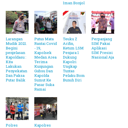
Iman Bonjol
Larangan
Putus Mata
Teuku Z
Perpanjang
Mudik 2021.
Rantai Covid
Arifin,
SIM Pakai
Begini
- 19,
Ketum LSM
Aplikasi
penjelasan
Kapolsek
Penjara 1
SIM Presisi
Kapoldasu :
Medan Area
Dukung
Nasional Aja
Kita
Terima
Kapolri
Lakukan
Kunjungan
Ungkap
Penyekatan
Gubsu Dan
Tuntas
Dan Paksa
Kapolda
Pelaku Bom
Putar Balik
Sumut Ke
Bunuh Diri
Pasar Suka
Ramai
Polres
Kapolres