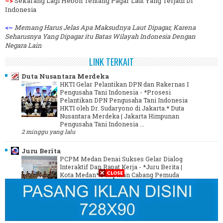
~>
Sekarang Lagi Heboh Tentang Pagar Laut Yang Terjadi Di
Indonesia
<~
Memang Harus Jelas Apa Maksudnya Laut Dipagar, Karena
Seharusnya Yang Dipagar itu Batas Wilayah Indonesia Dengan
Negara Lain
LINK TERKAIT
Duta Nusantara Merdeka
HKTI Gelar Pelantikan DPN dan Rakernas I
Pengusaha Tani Indonesia
-
*Prosesi
Pelantikan DPN Pengusaha Tani Indonesia
HKTI oleh Dr. Sudaryono di Jakarta.* Duta
Nusantara Merdeka | Jakarta Himpunan
Pengusaha Tani Indonesia ...
2 minggu yang lalu
Juru Berita
PCPM Medan Denai Sukses Gelar Dialog
Interaktif Dan Rapat Kerja
-
*Juru Berita |
Kota Medan* Pimpinan Cabang Pemuda
Muhammadiyah Medan Denai Menggelar
Kegiatan Dialog Interaktif Dan Rapat Kerja
yang dilaksanakan Di Aula ...
3 tahun yang lalu