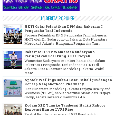
10 BERITA POPULER
HKTI Gelar Pelantikan DPN dan Rakernas I
Pengusaha Tani Indonesia
Prosesi Pelantikan DPN Pengusaha Tani Indonesia
HKTI oleh Dr. Sudaryono di Jakarta. Duta Nusantara
Merdeka | Jakarta Himpunan Pengusaha Tan...
Rakernas HKTI: Wamentan Sudaryono
Peringatkan Soal Pungli Fee Proyek
Wamentan Sudaryono memberikan arahan dalam
Rakernas I Pengusaha Tani Indonesia HKTI di
Jakarta. Duta Nusantara Merdeka | Jakarta Wakil
Ment...
Apotek Wellings Buka 4 Gerai Sekaligus dengan
Konsep Neighborhood Pharmacy
Duta Nusantara Merdeka | Jakarta Erajaya Beauty and
Wellness (“EBW”), sebuah vertikal bisnis dari Erajaya
Group, secara serentak membuka 4 o...
Kodam XIX Tuanku Tambusai Hadiri Rakoor
Renovasi Kantor LVRI Riau
Pejabat Kemhan dan jajaran LVRI Riau berfoto