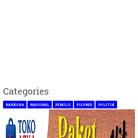
Categories
NARKOBA
NASIONAL
PEMILU
PILPRES
POLITIK