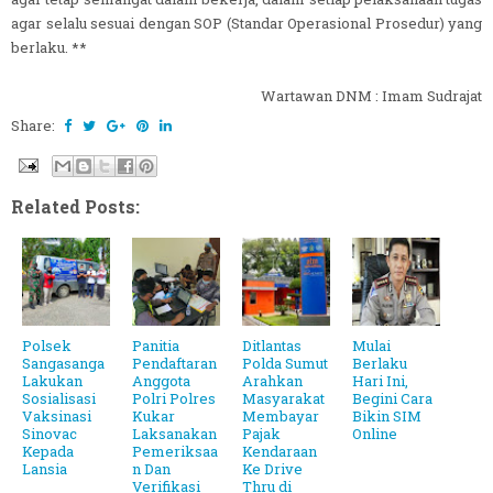
agar selalu sesuai dengan SOP (Standar Operasional Prosedur) yang
berlaku. **
Wartawan DNM : Imam Sudrajat
Share:
Related Posts:
Polsek
Panitia
Ditlantas
Mulai
Sangasanga
Pendaftaran
Polda Sumut
Berlaku
Lakukan
Anggota
Arahkan
Hari Ini,
Sosialisasi
Polri Polres
Masyarakat
Begini Cara
Vaksinasi
Kukar
Membayar
Bikin SIM
Sinovac
Laksanakan
Pajak
Online
Kepada
Pemeriksaa
Kendaraan
Lansia
n Dan
Ke Drive
Verifikasi
Thru di