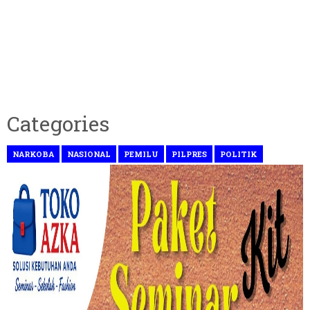
Categories
NARKOBA
NASIONAL
PEMILU
PILPRES
POLITIK