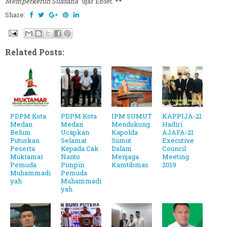
Memperkeruh Suasana"
ujar Ebiet. **
Share:
Related Posts:
PDPM Kota
PDPM Kota
IPM SUMUT
KAPPIJA-21
Medan
Medan
Mendukung
Hadiri
Belum
Ucapkan
Kapolda
AJAFA-21
Putuskan
Selamat
Sumut
Executive
Peserta
Kepada Cak
Dalam
Council
Muktamar
Nanto
Menjaga
Meeting
Pemuda
Pimpin
Kamtibmas
2019
Muhammadi
Pemuda
yah
Muhammadi
yah