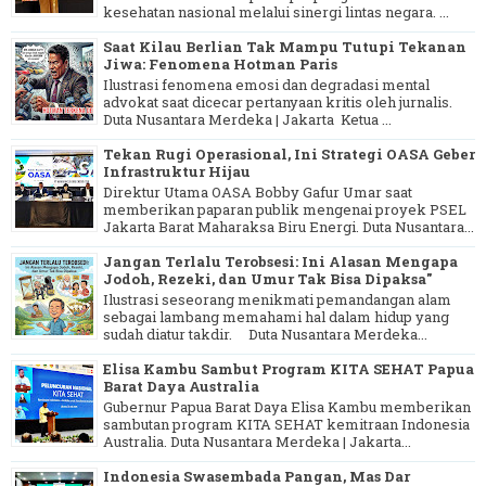
kesehatan nasional melalui sinergi lintas negara. ...
Saat Kilau Berlian Tak Mampu Tutupi Tekanan
Jiwa: Fenomena Hotman Paris
Ilustrasi fenomena emosi dan degradasi mental
advokat saat dicecar pertanyaan kritis oleh jurnalis.
Duta Nusantara Merdeka | Jakarta Ketua ...
Tekan Rugi Operasional, Ini Strategi OASA Geber
Infrastruktur Hijau
Direktur Utama OASA Bobby Gafur Umar saat
memberikan paparan publik mengenai proyek PSEL
Jakarta Barat Maharaksa Biru Energi. Duta Nusantara...
Jangan Terlalu Terobsesi: Ini Alasan Mengapa
Jodoh, Rezeki, dan Umur Tak Bisa Dipaksa"
Ilustrasi seseorang menikmati pemandangan alam
sebagai lambang memahami hal dalam hidup yang
sudah diatur takdir. Duta Nusantara Merdeka...
Elisa Kambu Sambut Program KITA SEHAT Papua
Barat Daya Australia
Gubernur Papua Barat Daya Elisa Kambu memberikan
sambutan program KITA SEHAT kemitraan Indonesia
Australia. Duta Nusantara Merdeka | Jakarta...
Indonesia Swasembada Pangan, Mas Dar