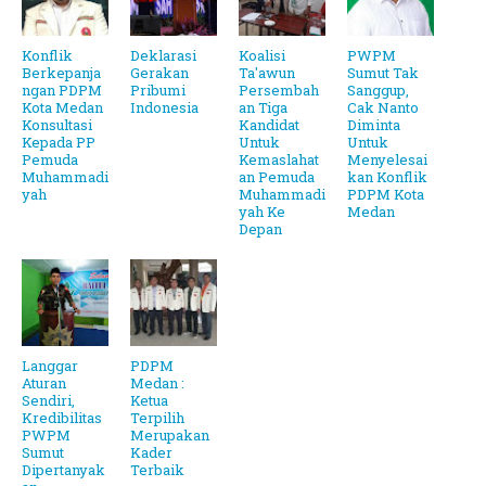
Konflik
Deklarasi
Koalisi
PWPM
Berkepanja
Gerakan
Ta'awun
Sumut Tak
ngan PDPM
Pribumi
Persembah
Sanggup,
Kota Medan
Indonesia
an Tiga
Cak Nanto
Konsultasi
Kandidat
Diminta
Kepada PP
Untuk
Untuk
Pemuda
Kemaslahat
Menyelesai
Muhammadi
an Pemuda
kan Konflik
yah
Muhammadi
PDPM Kota
yah Ke
Medan
Depan
Langgar
PDPM
Aturan
Medan :
Sendiri,
Ketua
Kredibilitas
Terpilih
PWPM
Merupakan
Sumut
Kader
Dipertanyak
Terbaik