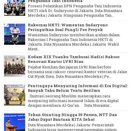
Pengusaha Tani Indonesia
Prosesi Pelantikan DPN Pengusaha Tani Indonesia
HKTI oleh Dr. Sudaryono di Jakarta. Duta Nusantara
Merdeka | Jakarta Himpunan Pengusaha Tan...
Rakernas HKTI: Wamentan Sudaryono
Peringatkan Soal Pungli Fee Proyek
Wamentan Sudaryono memberikan arahan dalam
Rakernas I Pengusaha Tani Indonesia HKTI di
Jakarta. Duta Nusantara Merdeka | Jakarta Wakil
Ment...
Kodam XIX Tuanku Tambusai Hadiri Rakoor
Renovasi Kantor LVRI Riau
Pejabat Kemhan dan jajaran LVRI Riau berfoto
bersama usai rakoor renovasi kantor veteran di Jalan
Cut Nyak Dien. Duta Nusantara Merdeka | Pe...
Pentingnya Menyaring Informasi di Era Digital:
Banyak Tahu Belum Tentu Berilmu
. Ilustrasi seorang Muslilm menerapkan cara
menyaring informasi menurut Islam di era digital
dengan membaca Al-Qur'an. Duta Nusantar...
Tekan Stunting Hingga 39 Persen, NTT Dan
Jabar Dapat Bantuan KITA Sehat
Duta Nusantara Merdeka | Jakarta Pemerintah
Indonesia terus mempercepat penguatan sistem