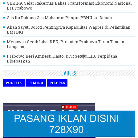
GEKIRA Gelar Rakernas Bahas Transformasi Ekonomi Nasional
Era Prabowo
Gus Ibi Dukung Gus Muhaimin Pimpin PBNU ke Depan
Aliah Sayuti Soroti Pentingnya Kapabilitas Wapres di Pelantikan
BMI DKI
Megawati Sedih Lihat KPK, Presiden Prabowo Turun Tangan
Langsung
Prabowo Beri Amnesti Hasto, DPR Setujui 1.116 Terpidana
Dibebaskan
LABELS
POLITIK
PEMILU
PILPRES