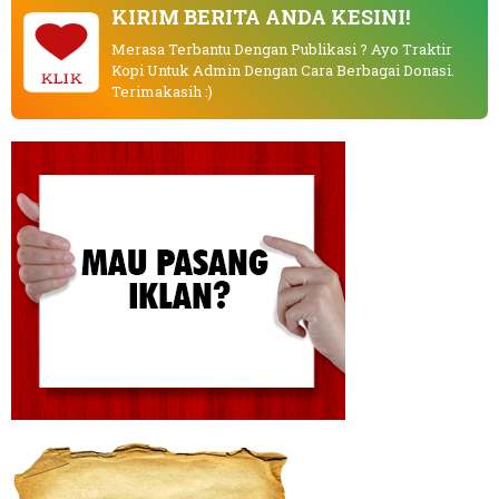
KIRIM BERITA ANDA KESINI!
Merasa Terbantu Dengan Publikasi ? Ayo Traktir
Kopi Untuk Admin Dengan Cara Berbagai Donasi.
KLIK
Terimakasih :)