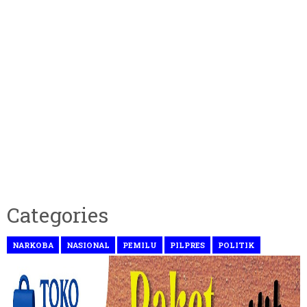
Categories
NARKOBA
NASIONAL
PEMILU
PILPRES
POLITIK