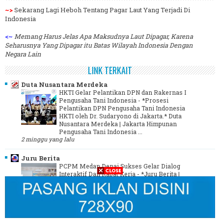
~>
Sekarang Lagi Heboh Tentang Pagar Laut Yang Terjadi Di
Indonesia
<~
Memang Harus Jelas Apa Maksudnya Laut Dipagar, Karena
Seharusnya Yang Dipagar itu Batas Wilayah Indonesia Dengan
Negara Lain
LINK TERKAIT
Duta Nusantara Merdeka
HKTI Gelar Pelantikan DPN dan Rakernas I
Pengusaha Tani Indonesia
-
*Prosesi
Pelantikan DPN Pengusaha Tani Indonesia
HKTI oleh Dr. Sudaryono di Jakarta.* Duta
Nusantara Merdeka | Jakarta Himpunan
Pengusaha Tani Indonesia ...
2 minggu yang lalu
Juru Berita
PCPM Medan Denai Sukses Gelar Dialog
Interaktif Dan Rapat Kerja
-
*Juru Berita |
Kota Medan* Pimpinan Cabang Pemuda
Muhammadiyah Medan Denai Menggelar
Kegiatan Dialog Interaktif Dan Rapat Kerja
yang dilaksanakan Di Aula ...
3 tahun yang lalu