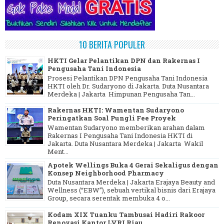
10 BERITA POPULER
HKTI Gelar Pelantikan DPN dan Rakernas I
Pengusaha Tani Indonesia
Prosesi Pelantikan DPN Pengusaha Tani Indonesia
HKTI oleh Dr. Sudaryono di Jakarta. Duta Nusantara
Merdeka | Jakarta Himpunan Pengusaha Tan...
Rakernas HKTI: Wamentan Sudaryono
Peringatkan Soal Pungli Fee Proyek
Wamentan Sudaryono memberikan arahan dalam
Rakernas I Pengusaha Tani Indonesia HKTI di
Jakarta. Duta Nusantara Merdeka | Jakarta Wakil
Ment...
Apotek Wellings Buka 4 Gerai Sekaligus dengan
Konsep Neighborhood Pharmacy
Duta Nusantara Merdeka | Jakarta Erajaya Beauty and
Wellness (“EBW”), sebuah vertikal bisnis dari Erajaya
Group, secara serentak membuka 4 o...
Kodam XIX Tuanku Tambusai Hadiri Rakoor
Renovasi Kantor LVRI Riau