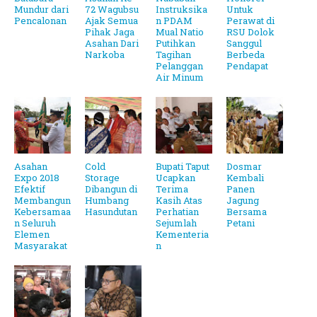
Mundur dari
72 Wagubsu
Instruksika
Untuk
Pencalonan
Ajak Semua
n PDAM
Perawat di
Pihak Jaga
Mual Natio
RSU Dolok
Asahan Dari
Putihkan
Sanggul
Narkoba
Tagihan
Berbeda
Pelanggan
Pendapat
Air Minum
Asahan
Cold
Bupati Taput
Dosmar
Expo 2018
Storage
Ucapkan
Kembali
Efektif
Dibangun di
Terima
Panen
Membangun
Humbang
Kasih Atas
Jagung
Kebersamaa
Hasundutan
Perhatian
Bersama
n Seluruh
Sejumlah
Petani
Elemen
Kementeria
Masyarakat
n