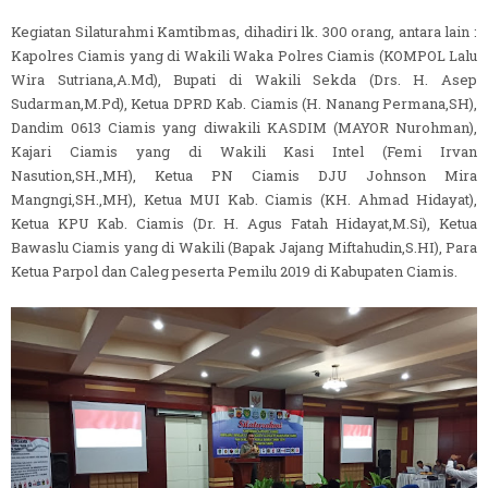
Kegiatan Silaturahmi Kamtibmas, dihadiri lk. 300 orang, antara lain :
Kapolres Ciamis yang di Wakili Waka Polres Ciamis (KOMPOL Lalu
Wira Sutriana,A.Md), Bupati di Wakili Sekda (Drs. H. Asep
Sudarman,M.Pd), Ketua DPRD Kab. Ciamis (H. Nanang Permana,SH),
Dandim 0613 Ciamis yang diwakili KASDIM (MAYOR Nurohman),
Kajari Ciamis yang di Wakili Kasi Intel (Femi Irvan
Nasution,SH.,MH), Ketua PN Ciamis DJU Johnson Mira
Mangngi,SH.,MH), Ketua MUI Kab. Ciamis (KH. Ahmad Hidayat),
Ketua KPU Kab. Ciamis (Dr. H. Agus Fatah Hidayat,M.Si), Ketua
Bawaslu Ciamis yang di Wakili (Bapak Jajang Miftahudin,S.HI), Para
Ketua Parpol dan Caleg peserta Pemilu 2019 di Kabupaten Ciamis.