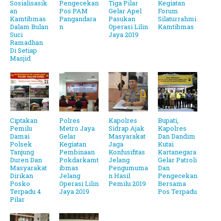
Sosialisasik
Pengecekan
Tiga Pilar
Kegiatan
an
Pos PAM
Gelar Apel
Forum
Kamtibmas
Pangandara
Pasukan
Silaturrahmi
Dalam Bulan
n
Operasi Lilin
Kamtibmas
Suci
Jaya 2019
Ramadhan
Di Setiap
Masjid
Ciptakan
Polres
Kapolres
Bupati,
Pemilu
Metro Jaya
Sidrap Ajak
Kapolres
Damai
Gelar
Masyarakat
Dan Dandim
Polsek
Kegiatan
Jaga
Kutai
Tanjung
Pembinaan
Konfusifitas
Kartanegara
Duren Dan
Pokdarkamt
Jelang
Gelar Patroli
Masyarakat
ibmas
Pengumuma
Dan
Dirikan
Jelang
n Hasil
Pengecekan
Posko
Operasi Lilin
Pemilu 2019
Bersama
Terpadu 4
Jaya 2019
Pos Terpadu
Pilar