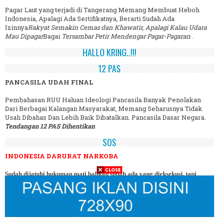
Pagar Laut yang terjadi di Tangerang Memang Membuat Heboh
Indonesia, Apalagi Ada Sertifikatnya, Berarti Sudah Ada
Izinnya
Rakyat Semakin Cemas dan Khawatir, Apalagi Kalau Udara
Mau Dipagar
Bagai
Tersambar Petir Mendengar Pagar-Pagaran
.
HALLO KRING..!!!
12 PAS
PANCASILA UDAH FINAL
Pembahasan RUU Haluan Ideologi Pancasila Banyak Penolakan
Dari Berbagai Kalangan Masyarakat, Memang Seharusnya Tidak
Usah Dibahas Dan Lebih Baik Dibatalkan. Pancasila Dasar Negara.
Tendangan 12 PAS Dihentikan
SOS
INDONESIA DARURAT NARKOBA
Sudah dijatuhi hukuman mati bahkan sudah ada yang dieksekusi, tapi
masih banyak bandar narkoba semakin merajalela, terbukti banyak yang
ditangkap petugas Polisi maupun BNN (Badan Narkotika Nasional) tapi
belum kapok juga mereka, justru sipir penjara malah terlibat. Kalau sudah
darurat begini, hukuman mati jangan berhenti, jalan terus!.