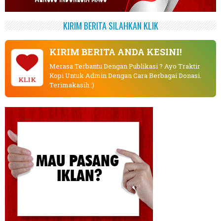
KIRIM BERITA SILAHKAN KLIK
KIRIM BERITA ANDA KESINI!
Merasa Terbantu Dengan Publikasi ? Ayo Traktir
Kopi Untuk Admin Dengan Cara Berbagai Donasi.
KLIK
Terimakasih :)