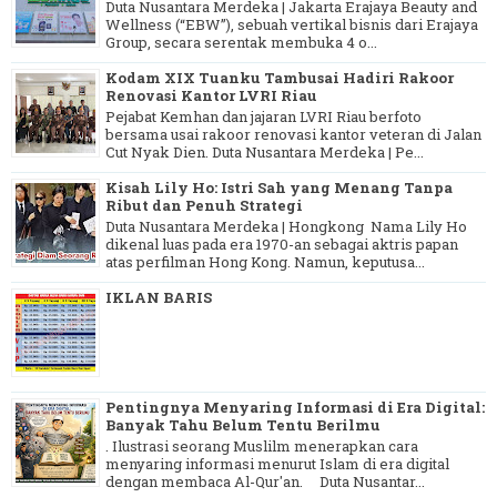
Duta Nusantara Merdeka | Jakarta Erajaya Beauty and
Wellness (“EBW”), sebuah vertikal bisnis dari Erajaya
Group, secara serentak membuka 4 o...
Kodam XIX Tuanku Tambusai Hadiri Rakoor
Renovasi Kantor LVRI Riau
Pejabat Kemhan dan jajaran LVRI Riau berfoto
bersama usai rakoor renovasi kantor veteran di Jalan
Cut Nyak Dien. Duta Nusantara Merdeka | Pe...
Kisah Lily Ho: Istri Sah yang Menang Tanpa
Ribut dan Penuh Strategi
Duta Nusantara Merdeka | Hongkong Nama Lily Ho
dikenal luas pada era 1970-an sebagai aktris papan
atas perfilman Hong Kong. Namun, keputusa...
IKLAN BARIS
Pentingnya Menyaring Informasi di Era Digital:
Banyak Tahu Belum Tentu Berilmu
. Ilustrasi seorang Muslilm menerapkan cara
menyaring informasi menurut Islam di era digital
dengan membaca Al-Qur'an. Duta Nusantar...