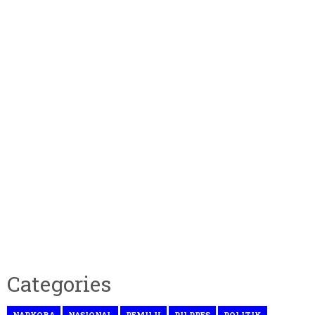
Categories
NARKOBA
NASIONAL
PEMILU
PILPRES
POLITIK