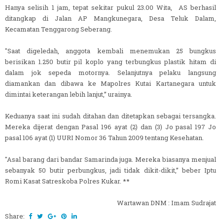
Hanya selisih 1 jam, tepat sekitar pukul 23.00 Wita, AS berhasil
ditangkap di Jalan AP Mangkunegara, Desa Teluk Dalam,
Kecamatan Tenggarong Seberang.
"Saat digeledah, anggota kembali menemukan 25 bungkus
berisikan 1.250 butir pil koplo yang terbungkus plastik hitam di
dalam jok sepeda motornya. Selanjutnya pelaku langsung
diamankan dan dibawa ke Mapolres Kutai Kartanegara untuk
dimintai keterangan lebih lanjut,” urainya.
Keduanya saat ini sudah ditahan dan ditetapkan sebagai tersangka.
Mereka dijerat dengan Pasal 196 ayat (2) dan (3) Jo pasal 197 Jo
pasal 106 ayat (1) UURI Nomor 36 Tahun 2009 tentang Kesehatan.
"Asal barang dari bandar Samarinda juga. Mereka biasanya menjual
sebanyak 50 butir perbungkus, jadi tidak dikit-dikit,” beber Iptu
Romi Kasat Satreskoba Polres Kukar. **
Wartawan DNM : Imam Sudrajat
Share: