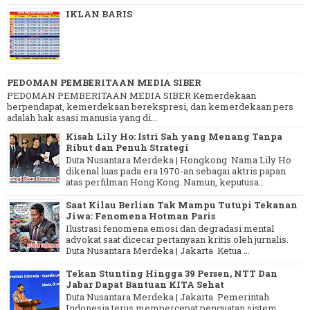
IKLAN BARIS
PEDOMAN PEMBERITAAN MEDIA SIBER
PEDOMAN PEMBERITAAN MEDIA SIBER Kemerdekaan
berpendapat, kemerdekaan berekspresi, dan kemerdekaan pers
adalah hak asasi manusia yang di...
Kisah Lily Ho: Istri Sah yang Menang Tanpa
Ribut dan Penuh Strategi
Duta Nusantara Merdeka | Hongkong Nama Lily Ho
dikenal luas pada era 1970-an sebagai aktris papan
atas perfilman Hong Kong. Namun, keputusa...
Saat Kilau Berlian Tak Mampu Tutupi Tekanan
Jiwa: Fenomena Hotman Paris
Ilustrasi fenomena emosi dan degradasi mental
advokat saat dicecar pertanyaan kritis oleh jurnalis.
Duta Nusantara Merdeka | Jakarta Ketua ...
Tekan Stunting Hingga 39 Persen, NTT Dan
Jabar Dapat Bantuan KITA Sehat
Duta Nusantara Merdeka | Jakarta Pemerintah
Indonesia terus mempercepat penguatan sistem