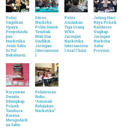
Polisi
Ditres
Polisi
Jelang Hari
Gagalkan
Narkoba
Amankan
Raya Polsek
Upaya
Polda Sumut
Tiga Orang
Kalideres
Penyelundu
Tembak
WNA
Ungkap
pan
Mati Dua
Jaringan
Jaringan
Narkotika
Sindikat
Narkotika
Narkoba
Jenis Sabu
Jaringan
Internasiona
Antar
Di Tol
Internasiona
l Asal China
Provinsi
Bakahueni
l
Karyawan
Peluncuran
Swasta
Buku
Ditangkap
“Anomali
Polsek
Kebijakan
Tambora
Narkotika”
Karena
Mengedark
an Sabu