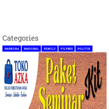
Categories
NARKOBA
NASIONAL
PEMILU
PILPRES
POLITIK