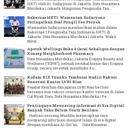
HKTI oleh Dr. Sudaryono di Jakarta. Duta Nusantara
Merdeka | Jakarta Himpunan Pengusaha Tan...
Rakernas HKTI: Wamentan Sudaryono
Peringatkan Soal Pungli Fee Proyek
Wamentan Sudaryono memberikan arahan dalam
Rakernas I Pengusaha Tani Indonesia HKTI di
Jakarta. Duta Nusantara Merdeka | Jakarta Wakil
Ment...
Apotek Wellings Buka 4 Gerai Sekaligus dengan
Konsep Neighborhood Pharmacy
Duta Nusantara Merdeka | Jakarta Erajaya Beauty and
Wellness (“EBW”), sebuah vertikal bisnis dari Erajaya
Group, secara serentak membuka 4 o...
Kodam XIX Tuanku Tambusai Hadiri Rakoor
Renovasi Kantor LVRI Riau
Pejabat Kemhan dan jajaran LVRI Riau berfoto
bersama usai rakoor renovasi kantor veteran di Jalan
Cut Nyak Dien. Duta Nusantara Merdeka | Pe...
Pentingnya Menyaring Informasi di Era Digital:
Banyak Tahu Belum Tentu Berilmu
. Ilustrasi seorang Muslilm menerapkan cara
menyaring informasi menurut Islam di era digital
dengan membaca Al-Qur'an. Duta Nusantar...