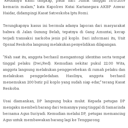
"Keduanya kami tangkap, pada hari Jumat tanggal 15/3/2019
kemarin malam,” kata Kapolres Kutai Kartanegara AKBP Anwar
Haidar, didampingi Kasat Satreskoba Iptu Romi.
Terungkapnya kasus ini bermula adanya laporan dari masyarakat
bahwa di Jalan Gunung Belah, tepatnya di Gang Amuntai, kerap
terjadi transaksi narkoba jenis pil koplo. Dari informasi itu, Unit
Opsnal Reskoba langsung melakukan penyelidikan dilapangan.
"Nah saat itu, anggota berhasil mengantongi identitas serta tempat
tinggal pelaku (Dwi,Red). Kemudian sekitar pukul 22.00 Wita,
anggota langsung melakukan penggerebekan di rumah pelaku dan
melakukan penggeledahan. Hasilnya, anggota berhasil
menemukan 200 butir pil koplo yang sudah siap edar,” terang Kasat
Reskoba.
Usai diamankan, DP langsung buka mulut. Kepada petugas DP
mengaku membeli barang dari temannya yang tinggal di Samarinda
bernama Agus Suriyadi. Kemudian melalui DP, petugas memancing
Agus untuk membawakan barang lagi ke Tenggarong.