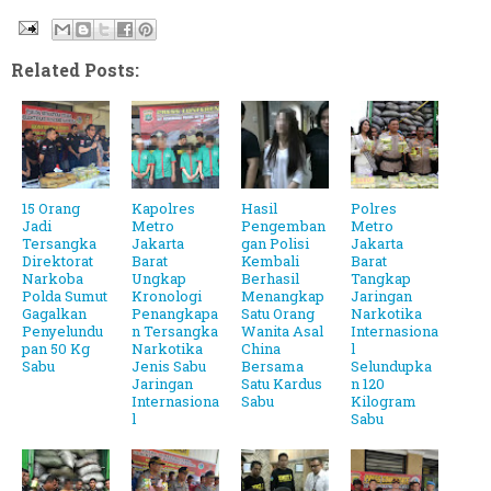
Related Posts:
15 Orang
Kapolres
Hasil
Polres
Jadi
Metro
Pengemban
Metro
Tersangka
Jakarta
gan Polisi
Jakarta
Direktorat
Barat
Kembali
Barat
Narkoba
Ungkap
Berhasil
Tangkap
Polda Sumut
Kronologi
Menangkap
Jaringan
Gagalkan
Penangkapa
Satu Orang
Narkotika
Penyelundu
n Tersangka
Wanita Asal
Internasiona
pan 50 Kg
Narkotika
China
l
Sabu
Jenis Sabu
Bersama
Selundupka
Jaringan
Satu Kardus
n 120
Internasiona
Sabu
Kilogram
l
Sabu