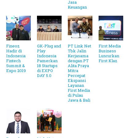
Jasa
Keuangan
Fineoz
GK-Plug and
PT Link Net
First Media
Hadir di
Play
Tbk Jalin
Business
Indonesia
Indonesia
Kerjasama
Luncurkan
Fintech
Pamerkan
dengan PT
First Klaz
Summit &
18 Startups
Alita Praya
Expo 2019
di EXPO
Mitra
DAY 5.0
Percepat
Ekspansi
Layanan
First Media
di Pulau
Jawa & Bali