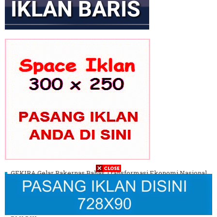
GEKIRA Gelar Rakernas Bahas Transformasi Ekonomi Nasional
Era Prabowo
Gus Ibi Dukung Gus Muhaimin Pimpin PBNU ke Depan
Aliah Sayuti Soroti Pentingnya Kapabilitas Wapres di Pelantikan