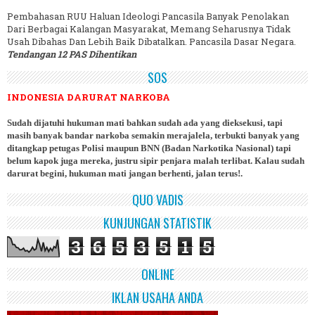
Pembahasan RUU Haluan Ideologi Pancasila Banyak Penolakan
Dari Berbagai Kalangan Masyarakat, Memang Seharusnya Tidak
Usah Dibahas Dan Lebih Baik Dibatalkan. Pancasila Dasar Negara.
Tendangan 12 PAS Dihentikan
SOS
INDONESIA DARURAT NARKOBA
Sudah dijatuhi hukuman mati bahkan sudah ada yang dieksekusi, tapi
masih banyak bandar narkoba semakin merajalela, terbukti banyak yang
ditangkap petugas Polisi maupun BNN (Badan Narkotika Nasional) tapi
belum kapok juga mereka, justru sipir penjara malah terlibat. Kalau sudah
darurat begini, hukuman mati jangan berhenti, jalan terus!.
QUO VADIS
KUNJUNGAN STATISTIK
3
6
5
3
5
1
5
ONLINE
IKLAN USAHA ANDA