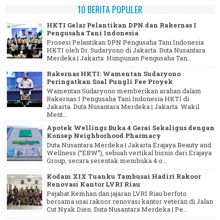
10 BERITA POPULER
HKTI Gelar Pelantikan DPN dan Rakernas I
Pengusaha Tani Indonesia
Prosesi Pelantikan DPN Pengusaha Tani Indonesia
HKTI oleh Dr. Sudaryono di Jakarta. Duta Nusantara
Merdeka | Jakarta Himpunan Pengusaha Tan...
Rakernas HKTI: Wamentan Sudaryono
Peringatkan Soal Pungli Fee Proyek
Wamentan Sudaryono memberikan arahan dalam
Rakernas I Pengusaha Tani Indonesia HKTI di
Jakarta. Duta Nusantara Merdeka | Jakarta Wakil
Ment...
Apotek Wellings Buka 4 Gerai Sekaligus dengan
Konsep Neighborhood Pharmacy
Duta Nusantara Merdeka | Jakarta Erajaya Beauty and
Wellness (“EBW”), sebuah vertikal bisnis dari Erajaya
Group, secara serentak membuka 4 o...
Kodam XIX Tuanku Tambusai Hadiri Rakoor
Renovasi Kantor LVRI Riau
Pejabat Kemhan dan jajaran LVRI Riau berfoto
bersama usai rakoor renovasi kantor veteran di Jalan
Cut Nyak Dien. Duta Nusantara Merdeka | Pe...