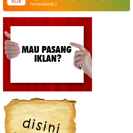
KLIK
Terimakasih :)