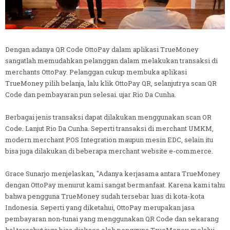
Dengan adanya QR Code OttoPay dalam aplikasi TrueMoney
sangatlah memudahkan pelanggan dalam melakukan transaksi di
merchants OttoPay. Pelanggan cukup membuka aplikasi
TrueMoney pilih belanja, lalu klik OttoPay QR, selanjutrya scan QR
Code dan pembayaran pun selesai. ujar Rio Da Cunha.
Berbagai jenis transaksi dapat dilakukan menggunakan scan OR
Code. Lanjut Rio Da Cunha. Seperti transaksi di merchant UMKM,
modern merchant POS Integration maupun mesin EDC, selain itu
bisa juga dilakukan di beberapa merchant website e-commerce.
Grace Sunarjo menjelaskan, "Adanya kerjasama antara TrueMoney
dengan OttoPay menurut kami sangat bermanfaat. Karena kami tahu
bahwa pengguna TrueMoney sudah tersebar luas di kota-kota
Indonesia. Seperti yang diketahui, OttoPay merupakan jasa
pembayaran non-tunai yang menggunakan QR Code dan sekarang
hal tersebut juga bisa diakses oleh pengguna TrueMoney melalui