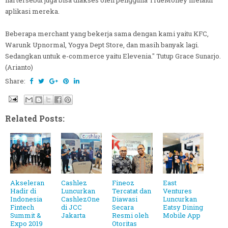
aplikasi mereka.
Beberapa merchant yang bekerja sama dengan kami yaitu KFC,
Warunk Upnormal, Yogya Dept Store, dan masih banyak lagi.
Sedangkan untuk e-commerce yaitu Elevenia." Tutup Grace Sunarjo.
(Arianto)
Share:
Related Posts:
Akseleran
Cashlez
Fineoz
East
Hadir di
Luncurkan
Tercatat dan
Ventures
Indonesia
CashlezOne
Diawasi
Luncurkan
Fintech
di JCC
Secara
Eatsy Dining
Summit &
Jakarta
Resmi oleh
Mobile App
Expo 2019
Otoritas