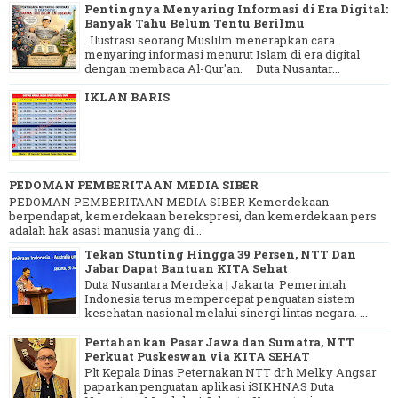
Pentingnya Menyaring Informasi di Era Digital:
Banyak Tahu Belum Tentu Berilmu
. Ilustrasi seorang Muslilm menerapkan cara
menyaring informasi menurut Islam di era digital
dengan membaca Al-Qur'an. Duta Nusantar...
IKLAN BARIS
PEDOMAN PEMBERITAAN MEDIA SIBER
PEDOMAN PEMBERITAAN MEDIA SIBER Kemerdekaan
berpendapat, kemerdekaan berekspresi, dan kemerdekaan pers
adalah hak asasi manusia yang di...
Tekan Stunting Hingga 39 Persen, NTT Dan
Jabar Dapat Bantuan KITA Sehat
Duta Nusantara Merdeka | Jakarta Pemerintah
Indonesia terus mempercepat penguatan sistem
kesehatan nasional melalui sinergi lintas negara. ...
Pertahankan Pasar Jawa dan Sumatra, NTT
Perkuat Puskeswan via KITA SEHAT
Plt Kepala Dinas Peternakan NTT drh Melky Angsar
paparkan penguatan aplikasi iSIKHNAS Duta