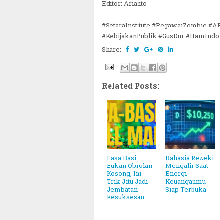
Editor: Arianto
#SetaraInstitute #PegawaiZombie #A
#KebijakanPublik #GusDur #HamIndo
Share:
Related Posts:
Basa Basi
Rahasia Rezeki
Bukan Obrolan
Mengalir Saat
Kosong, Ini
Energi
Trik Jitu Jadi
Keuanganmu
Jembatan
Siap Terbuka
Kesuksesan