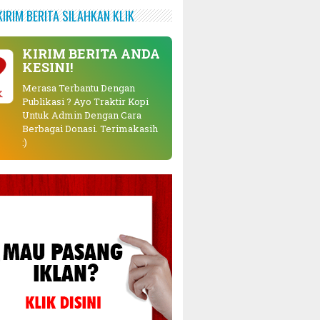
KIRIM BERITA SILAHKAN KLIK
KIRIM BERITA ANDA
KESINI!
Merasa Terbantu Dengan
K
Publikasi ? Ayo Traktir Kopi
Untuk Admin Dengan Cara
Berbagai Donasi. Terimakasih
:)