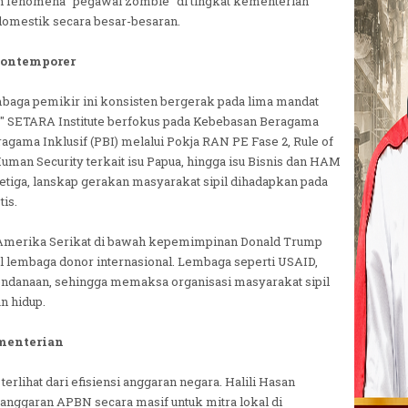
 fenomena "pegawai zombie" di tingkat kementerian
domestik secara besar-besaran.
Kontemporer
mbaga pemikir ini konsisten bergerak pada lima mandat
" SETARA Institute berfokus pada Kebebasan Beragama
gama Inklusif (PBI) melalui Pokja RAN PE Fase 2, Rule of
an Security terkait isu Papua, hingga isu Bisnis dan HAM
iga, lanskap gerakan masyarakat sipil dihadapkan pada
tis.
i Amerika Serikat di bawah kepemimpinan Donald Trump
 lembaga donor internasional. Lembaga seperti USAID,
endanaan, sehingga memaksa organisasi masyarakat sipil
n hidup.
menterian
erlihat dari efisiensi anggaran negara. Halili Hasan
ggaran APBN secara masif untuk mitra lokal di