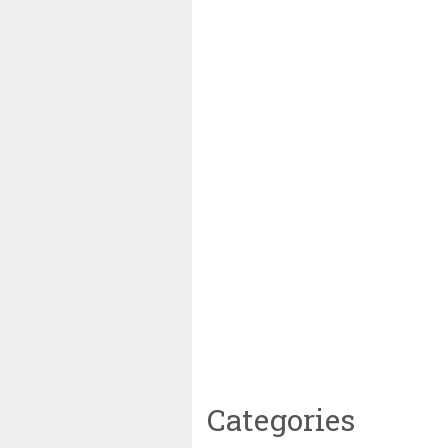
Categories
~||~ Muhammadiyah Tetapkan 1 