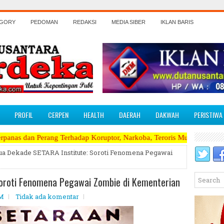
EGORY
PEDOMAN
REDAKSI
MEDIA SIBER
IKLAN BARIS
PROFIL
CERPEN
HEALTH
DAERAH
DAKWAH
PERISTIWA
Terhadap Koruptor, Narkoba, Teroris Musuh Rakyat ~~~~~>>>>> Kami Me
ua Dekade SETARA Institute: Soroti Fenomena Pegawai
Soroti Fenomena Pegawai Zombie di Kementerian
PM
Tidak ada komentar