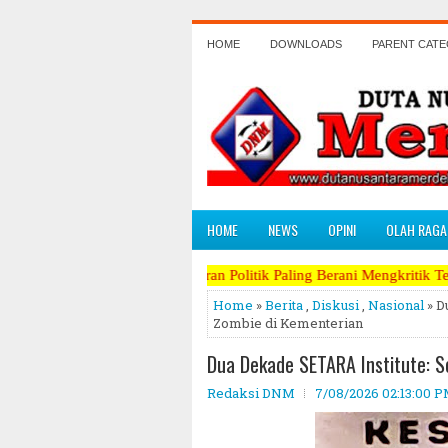
HOME
DOWNLOADS
PARENT CAT
HOME
NEWS
OPINI
OLAH RAGA
l Beda, Koran Politik Paling Berani Mengkritik Terpanas dan Perang 
Home
»
Berita
,
Diskusi
,
Nasional
» D
Zombie di Kementerian
Dua Dekade SETARA Institute: 
Redaksi DNM
7/08/2026 02:13:00 