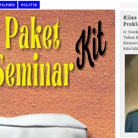
PILPRES
POLITIK
Kilas
Prokl
Ir. Soe
Tahun k
Kemerd
kita tida