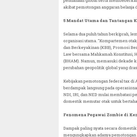
pendanaan global serta membeberkan
akibat pemotongan anggaran belanja 
5 Mandat Utama dan Tantangan 
Selama dua puluh tahun berkiprah, le
organisasi utama. "Kompartemen otak
dan Berkeyakinan (KBB), Promosi Bera
Law bersama Mahkamah Konstitusi, Hum
(BHAM). Namun, memasuki dekade ket
perubahan geopolitik global yang dras
Kebijakan pemotongan federal tax d
berdampak langsung pada operasional
NDI, IRI, dan NED mulai membatasi p
domestik memutar otak untuk bertaha
Fenomena Pegawai Zombie di Ke
Dampak paling nyata secara domestik t
mengungkapkan adanya pemotongan an