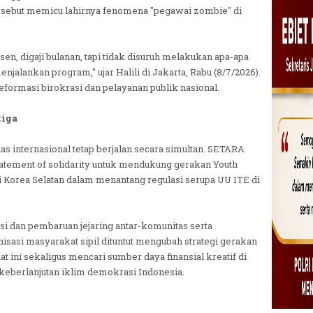
rsebut memicu lahirnya fenomena "pegawai zombie" di
sen, digaji bulanan, tapi tidak disuruh melakukan apa-apa
jalankan program," ujar Halili di Jakarta, Rabu (8/7/2026).
eformasi birokrasi dan pelayanan publik nasional.
tiga
tas internasional tetap berjalan secara simultan. SETARA
statement of solidarity untuk mendukung gerakan Youth
i Korea Selatan dalam menantang regulasi serupa UU ITE di
i dan pembaruan jejaring antar-komunitas serta
isasi masyarakat sipil dituntut mengubah strategi gerakan
t ini sekaligus mencari sumber daya finansial kreatif di
keberlanjutan iklim demokrasi Indonesia.