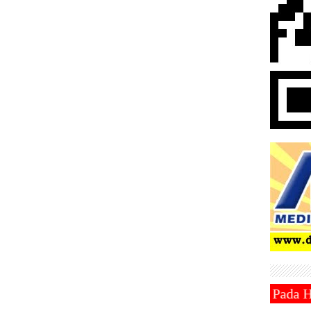
Ramadhan 1446 Hijriah Jatuh Pada Hari Sabtu 1 Maret