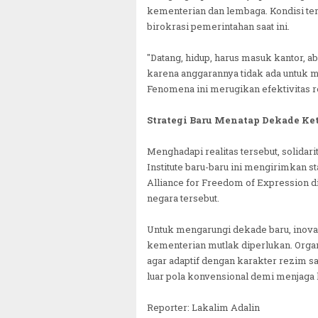
kementerian dan lembaga. Kondisi te
birokrasi pemerintahan saat ini.
"Datang, hidup, harus masuk kantor, ab
karena anggarannya tidak ada untuk men
Fenomena ini merugikan efektivitas r
Strategi Baru Menatap Dekade Ke
Menghadapi realitas tersebut, solidari
Institute baru-baru ini mengirimkan 
Alliance for Freedom of Expression d
negara tersebut.
Untuk mengarungi dekade baru, inovas
kementerian mutlak diperlukan. Organ
agar adaptif dengan karakter rezim saa
luar pola konvensional demi menjaga 
Reporter: Lakalim Adalin