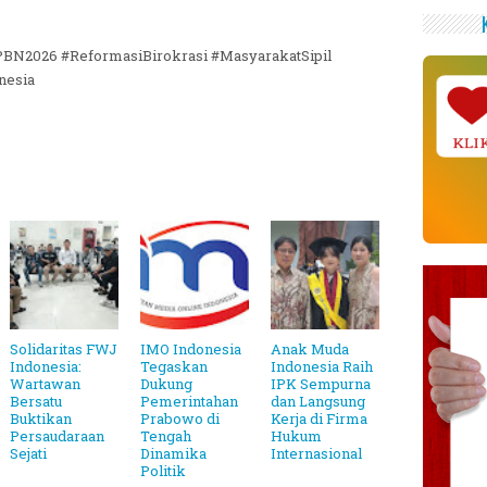
PBN2026 #ReformasiBirokrasi #MasyarakatSipil
nesia
KLI
Solidaritas FWJ
IMO Indonesia
Anak Muda
Indonesia:
Tegaskan
Indonesia Raih
Wartawan
Dukung
IPK Sempurna
Bersatu
Pemerintahan
dan Langsung
Buktikan
Prabowo di
Kerja di Firma
Persaudaraan
Tengah
Hukum
Sejati
Dinamika
Internasional
Politik