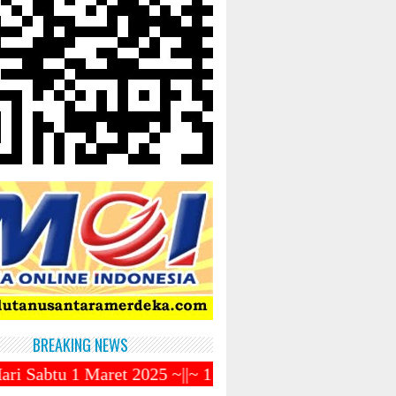
BREAKING NEWS
 2025 ~||~ 1 Syawal Jatuh Pada Tanggal 31 Maret 20