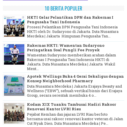
10 BERITA POPULER
HKTI Gelar Pelantikan DPN dan Rakernas I
Pengusaha Tani Indonesia
Prosesi Pelantikan DPN Pengusaha Tani Indonesia
HKTI oleh Dr. Sudaryono di Jakarta. Duta Nusantara
Merdeka | Jakarta Himpunan Pengusaha Tan...
Rakernas HKTI: Wamentan Sudaryono
Peringatkan Soal Pungli Fee Proyek
Wamentan Sudaryono memberikan arahan dalam
Rakernas I Pengusaha Tani Indonesia HKTI di
Jakarta. Duta Nusantara Merdeka | Jakarta Wakil
Ment...
Apotek Wellings Buka 4 Gerai Sekaligus dengan
Konsep Neighborhood Pharmacy
Duta Nusantara Merdeka | Jakarta Erajaya Beauty and
Wellness (“EBW”), sebuah vertikal bisnis dari Erajaya
Group, secara serentak membuka 4 o...
Kodam XIX Tuanku Tambusai Hadiri Rakoor
Renovasi Kantor LVRI Riau
Pejabat Kemhan dan jajaran LVRI Riau berfoto
bersama usai rakoor renovasi kantor veteran di Jalan
Cut Nyak Dien. Duta Nusantara Merdeka | Pe...