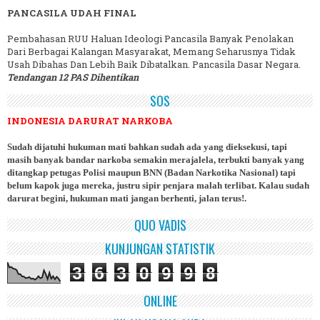
PANCASILA UDAH FINAL
Pembahasan RUU Haluan Ideologi Pancasila Banyak Penolakan
Dari Berbagai Kalangan Masyarakat, Memang Seharusnya Tidak
Usah Dibahas Dan Lebih Baik Dibatalkan. Pancasila Dasar Negara.
Tendangan 12 PAS Dihentikan
SOS
INDONESIA DARURAT NARKOBA
Sudah dijatuhi hukuman mati bahkan sudah ada yang dieksekusi, tapi
masih banyak bandar narkoba semakin merajalela, terbukti banyak yang
ditangkap petugas Polisi maupun BNN (Badan Narkotika Nasional) tapi
belum kapok juga mereka, justru sipir penjara malah terlibat. Kalau sudah
darurat begini, hukuman mati jangan berhenti, jalan terus!.
QUO VADIS
KUNJUNGAN STATISTIK
3
6
3
0
9
9
8
ONLINE