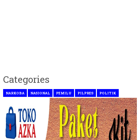
Categories
NARKOBA
NASIONAL
PEMILU
PILPRES
POLITIK