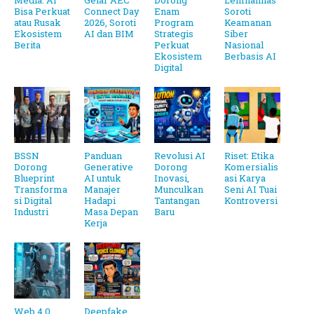
Media: AI
Gelar AEC
Dorong
Lemhannas
Bisa Perkuat
Connect Day
Enam
Soroti
atau Rusak
2026, Soroti
Program
Keamanan
Ekosistem
AI dan BIM
Strategis
Siber
Berita
Perkuat
Nasional
Ekosistem
Berbasis AI
Digital
BSSN
Panduan
Revolusi AI
Riset: Etika
Dorong
Generative
Dorong
Komersialis
Blueprint
AI untuk
Inovasi,
asi Karya
Transforma
Manajer
Munculkan
Seni AI Tuai
si Digital
Hadapi
Tantangan
Kontroversi
Industri
Masa Depan
Baru
Kerja
Web 4.0
Deepfake