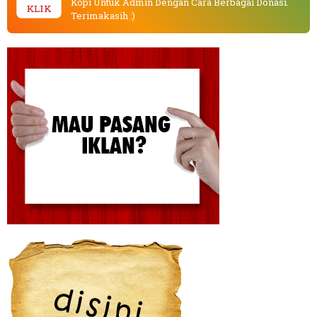
Kopi Untuk Admin Dengan Cara Berbagai Donasi.
KLIK
Terimakasih :)