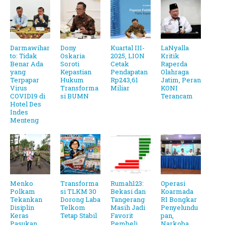
Darmawihar
Dony
Kuartal III-
LaNyalla
to: Tidak
Oskaria
2025, LION
Kritik
Benar Ada
Soroti
Cetak
Raperda
yang
Kepastian
Pendapatan
Olahraga
Terpapar
Hukum
Rp243,61
Jatim, Peran
Virus
Transforma
Miliar
KONI
COVID19 di
si BUMN
Terancam
Hotel Des
Indes
Menteng
Menko
Transforma
Rumah123:
Operasi
Polkam
si TLKM 30
Bekasi dan
Koarmada
Tekankan
Dorong Laba
Tangerang
RI Bongkar
Disiplin
Telkom
Masih Jadi
Penyelundu
Keras
Tetap Stabil
Favorit
pan,
Pasukan
Pembeli
Narkoba