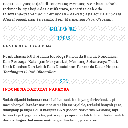
Pagar Laut yang terjadi di Tangerang Memang Membuat Heboh
Indonesia, Apalagi Ada Sertifikatnya, Berarti Sudah Ada
Izinnya
Rakyat Semakin Cemas dan Khawatir, Apalagi Kalau Udara
Mau Dipagar
Bagai
Tersambar Petir Mendengar Pagar-Pagaran
.
HALLO KRING..!!!
12 PAS
PANCASILA UDAH FINAL
Pembahasan RUU Haluan Ideologi Pancasila Banyak Penolakan
Dari Berbagai Kalangan Masyarakat, Memang Seharusnya Tidak
Usah Dibahas Dan Lebih Baik Dibatalkan. Pancasila Dasar Negara.
Tendangan 12 PAS Dihentikan
SOS
INDONESIA DARURAT NARKOBA
Sudah dijatuhi hukuman mati bahkan sudah ada yang dieksekusi, tapi
masih banyak bandar narkoba semakin merajalela, terbukti banyak yang
ditangkap petugas Polisi maupun BNN (Badan Narkotika Nasional) tapi
belum kapok juga mereka, justru sipir penjara malah terlibat. Kalau sudah
darurat begini, hukuman mati jangan berhenti, jalan terus!.