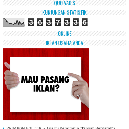
QUO VADIS
KUNJUNGAN STATISTIK
3
6
3
7
3
3
6
ONLINE
IKLAN USAHA ANDA
PRIMBON POLITIK ~ Apa Itu Pemimpin "Tangan Berdarah"?