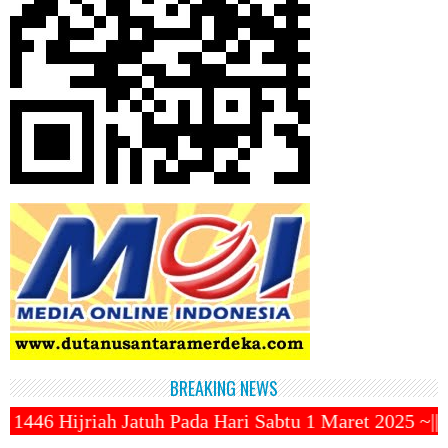
BREAKING NEWS
ada Hari Sabtu 1 Maret 2025 ~||~ 1 Syawal Jatuh Pa