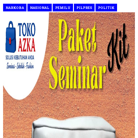
NARKOBA
NASIONAL
PEMILU
PILPRES
POLITIK