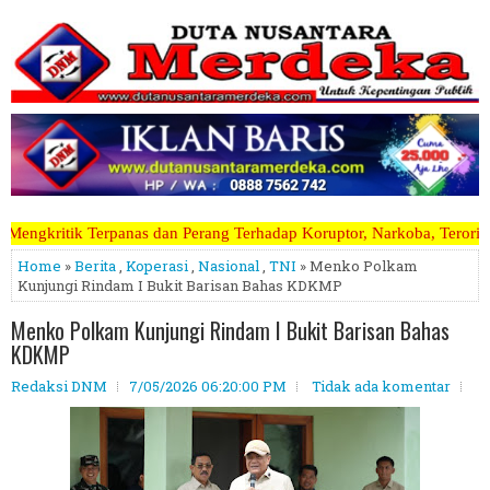
n Perang Terhadap Koruptor, Narkoba, Teroris Musuh Rakyat ~~~~~>>>>
Home
»
Berita
,
Koperasi
,
Nasional
,
TNI
» Menko Polkam
Kunjungi Rindam I Bukit Barisan Bahas KDKMP
Menko Polkam Kunjungi Rindam I Bukit Barisan Bahas
KDKMP
Redaksi DNM
7/05/2026 06:20:00 PM
Tidak ada komentar