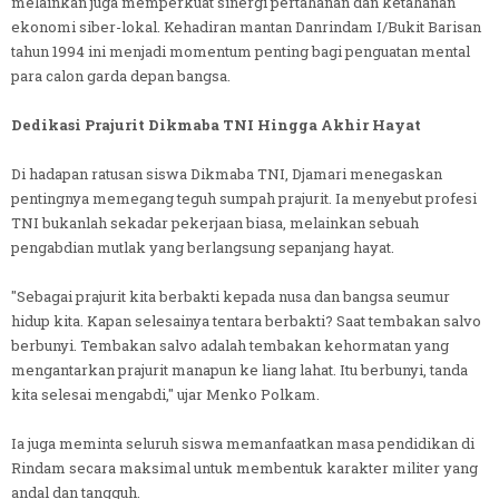
melainkan juga memperkuat sinergi pertahanan dan ketahanan
ekonomi siber-lokal. Kehadiran mantan Danrindam I/Bukit Barisan
tahun 1994 ini menjadi momentum penting bagi penguatan mental
para calon garda depan bangsa.
Dedikasi Prajurit Dikmaba TNI Hingga Akhir Hayat
Di hadapan ratusan siswa Dikmaba TNI, Djamari menegaskan
pentingnya memegang teguh sumpah prajurit. Ia menyebut profesi
TNI bukanlah sekadar pekerjaan biasa, melainkan sebuah
pengabdian mutlak yang berlangsung sepanjang hayat.
"Sebagai prajurit kita berbakti kepada nusa dan bangsa seumur
hidup kita. Kapan selesainya tentara berbakti? Saat tembakan salvo
berbunyi. Tembakan salvo adalah tembakan kehormatan yang
mengantarkan prajurit manapun ke liang lahat. Itu berbunyi, tanda
kita selesai mengabdi," ujar Menko Polkam.
Ia juga meminta seluruh siswa memanfaatkan masa pendidikan di
Rindam secara maksimal untuk membentuk karakter militer yang
andal dan tangguh.