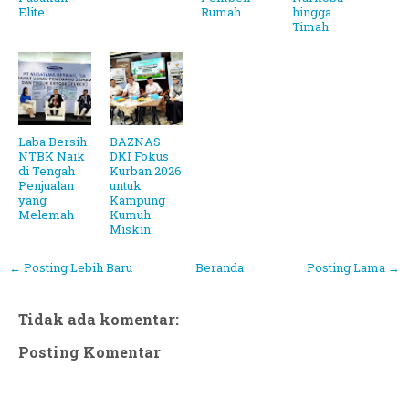
Elite
Rumah
hingga
Timah
Laba Bersih
BAZNAS
NTBK Naik
DKI Fokus
di Tengah
Kurban 2026
Penjualan
untuk
yang
Kampung
Melemah
Kumuh
Miskin
← Posting Lebih Baru
Beranda
Posting Lama →
Tidak ada komentar:
Posting Komentar