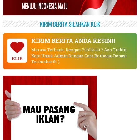
KIRIM BERITA SILAHKAN KLIK
KIRIM BERITA ANDA KESINI!
Merasa Terbantu Dengan Publikasi ? Ayo Traktir
Kopi Untuk Admin Dengan Cara Berbagai Donasi.
KLIK
Terimakasih :)