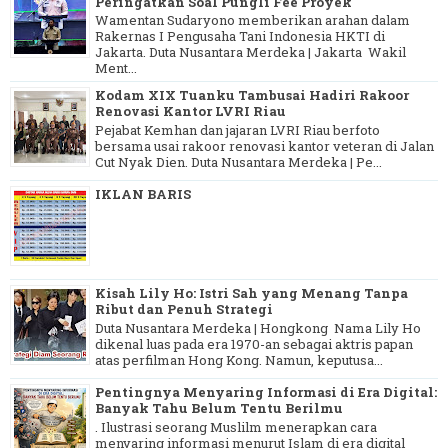
Peringatkan Soal Pungli Fee Proyek
Wamentan Sudaryono memberikan arahan dalam
Rakernas I Pengusaha Tani Indonesia HKTI di
Jakarta. Duta Nusantara Merdeka | Jakarta Wakil
Ment...
Kodam XIX Tuanku Tambusai Hadiri Rakoor
Renovasi Kantor LVRI Riau
Pejabat Kemhan dan jajaran LVRI Riau berfoto
bersama usai rakoor renovasi kantor veteran di Jalan
Cut Nyak Dien. Duta Nusantara Merdeka | Pe...
IKLAN BARIS
Kisah Lily Ho: Istri Sah yang Menang Tanpa
Ribut dan Penuh Strategi
Duta Nusantara Merdeka | Hongkong Nama Lily Ho
dikenal luas pada era 1970-an sebagai aktris papan
atas perfilman Hong Kong. Namun, keputusa...
Pentingnya Menyaring Informasi di Era Digital:
Banyak Tahu Belum Tentu Berilmu
. Ilustrasi seorang Muslilm menerapkan cara
menyaring informasi menurut Islam di era digital