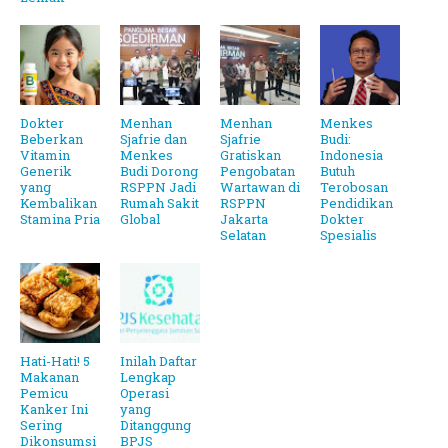
Dokter
Menhan
Menhan
Menkes
Beberkan
Sjafrie dan
Sjafrie
Budi:
Vitamin
Menkes
Gratiskan
Indonesia
Generik
Budi Dorong
Pengobatan
Butuh
yang
RSPPN Jadi
Wartawan di
Terobosan
Kembalikan
Rumah Sakit
RSPPN
Pendidikan
Stamina Pria
Global
Jakarta
Dokter
Selatan
Spesialis
Hati-Hati! 5
Inilah Daftar
Makanan
Lengkap
Pemicu
Operasi
Kanker Ini
yang
Sering
Ditanggung
Dikonsumsi
BPJS