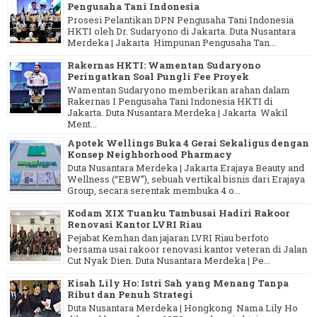
Pengusaha Tani Indonesia
Prosesi Pelantikan DPN Pengusaha Tani Indonesia
HKTI oleh Dr. Sudaryono di Jakarta. Duta Nusantara
Merdeka | Jakarta Himpunan Pengusaha Tan...
Rakernas HKTI: Wamentan Sudaryono
Peringatkan Soal Pungli Fee Proyek
Wamentan Sudaryono memberikan arahan dalam
Rakernas I Pengusaha Tani Indonesia HKTI di
Jakarta. Duta Nusantara Merdeka | Jakarta Wakil
Ment...
Apotek Wellings Buka 4 Gerai Sekaligus dengan
Konsep Neighborhood Pharmacy
Duta Nusantara Merdeka | Jakarta Erajaya Beauty and
Wellness (“EBW”), sebuah vertikal bisnis dari Erajaya
Group, secara serentak membuka 4 o...
Kodam XIX Tuanku Tambusai Hadiri Rakoor
Renovasi Kantor LVRI Riau
Pejabat Kemhan dan jajaran LVRI Riau berfoto
bersama usai rakoor renovasi kantor veteran di Jalan
Cut Nyak Dien. Duta Nusantara Merdeka | Pe...
Kisah Lily Ho: Istri Sah yang Menang Tanpa
Ribut dan Penuh Strategi
Duta Nusantara Merdeka | Hongkong Nama Lily Ho