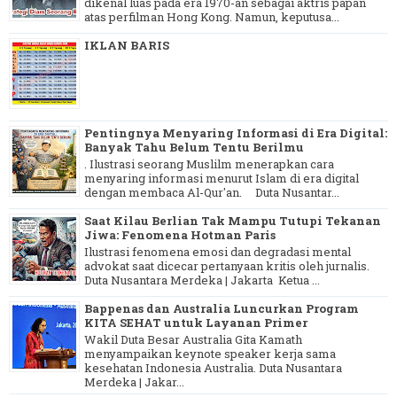
dikenal luas pada era 1970-an sebagai aktris papan
atas perfilman Hong Kong. Namun, keputusa...
IKLAN BARIS
Pentingnya Menyaring Informasi di Era Digital:
Banyak Tahu Belum Tentu Berilmu
. Ilustrasi seorang Muslilm menerapkan cara
menyaring informasi menurut Islam di era digital
dengan membaca Al-Qur'an. Duta Nusantar...
Saat Kilau Berlian Tak Mampu Tutupi Tekanan
Jiwa: Fenomena Hotman Paris
Ilustrasi fenomena emosi dan degradasi mental
advokat saat dicecar pertanyaan kritis oleh jurnalis.
Duta Nusantara Merdeka | Jakarta Ketua ...
Bappenas dan Australia Luncurkan Program
KITA SEHAT untuk Layanan Primer
Wakil Duta Besar Australia Gita Kamath
menyampaikan keynote speaker kerja sama
kesehatan Indonesia Australia. Duta Nusantara
Merdeka | Jakar...