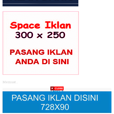
Memuat...
LABELS
POLITIK
PEMILU
PILPRES