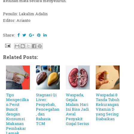
keluhan mata secara menyeluruh.
Penulis: Lakalim Adalin
Editor: Arianto
Share:
Related Posts:
Tips
Stagnasi Qi
Waspada,
Waspadai 8
Mengecilka
Liver:
Gejala
Tanda Tubuh
n Perut
Penyebab,
Malam Hari
Kekurangan
Buncit
Pencegahan
Ini Bisa Jadi
Vitamin D
dengan
, dan
Awal
yang Sering
Konsumsi
Rahasia
Penyakit
Diabaikan
Makanan
TCM
Ginjal Serius
Pembakar
Lemak