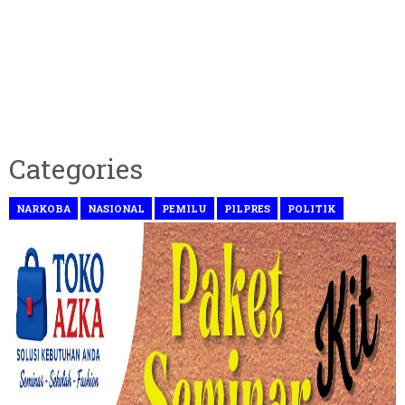
Categories
NARKOBA
NASIONAL
PEMILU
PILPRES
POLITIK