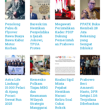
Penolong
Bareskrim
Megawati
PPATK Buka
Palsu di
Hentikan
Perintahkan
Kembali 28
Flyover
Penyelidika
Kader PDIP
Juta
Rawa Buaya
n Ijazah
Dukung
Rekening
Bawa Kabur
Jokowi,
Pemerintah
yang
Motor
TPUA
an Prabowo
Sempat
Korban
Protes
Diblokir
Astra Life
Kemenko
Koalisi Sipil
Prabowo
Lindungi
Polkam
Minta
Beri
15.000 Pelari
Tinjau MBG
Pejabat
Amnesti
di Ajang
dan
Hentikan
Hasto, DPR
Pocari
Keamanan
Narasi
Setujui 1.116
Sweat Run
Wilayah
Keliru Soal
Terpidana
2025
Strategis
Cukai
Dibebaskan
Manggarai
Rokok