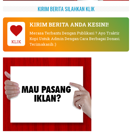
KIRIM BERITA SILAHKAN KLIK
KIRIM BERITA ANDA KESINI!
Merasa Terbantu Dengan Publikasi ? Ayo Traktir
Kopi Untuk Admin Dengan Cara Berbagai Donasi.
KLIK
Terimakasih :)