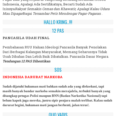
Indonesia, Apalagi Ada Sertifikatnya, Berarti Sudah Ada
Izinnya
Rakyat Semakin Cemas dan Khawatir, Apalagi Kalau Udara
Mau Dipagar
Bagai
Tersambar Petir Mendengar Pagar-Pagaran
.
HALLO KRING..!!!
12 PAS
PANCASILA UDAH FINAL
Pembahasan RUU Haluan Ideologi Pancasila Banyak Penolakan
Dari Berbagai Kalangan Masyarakat, Memang Seharusnya Tidak
Usah Dibahas Dan Lebih Baik Dibatalkan. Pancasila Dasar Negara.
Tendangan 12 PAS Dihentikan
SOS
INDONESIA DARURAT NARKOBA
Sudah dijatuhi hukuman mati bahkan sudah ada yang dieksekusi, tapi
masih banyak bandar narkoba semakin merajalela, terbukti banyak yang
ditangkap petugas Polisi maupun BNN (Badan Narkotika Nasional) tapi
belum kapok juga mereka, justru sipir penjara malah terlibat. Kalau sudah
darurat begini, hukuman mati jangan berhenti, jalan terus!.
QUO VADIS