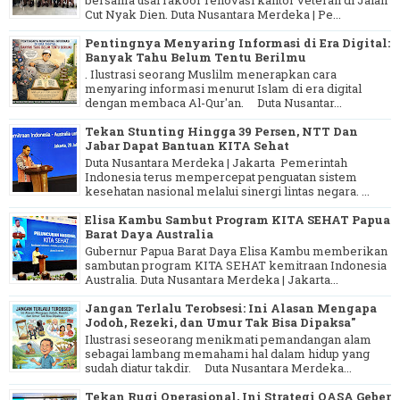
Cut Nyak Dien. Duta Nusantara Merdeka | Pe...
Pentingnya Menyaring Informasi di Era Digital:
Banyak Tahu Belum Tentu Berilmu
. Ilustrasi seorang Muslilm menerapkan cara
menyaring informasi menurut Islam di era digital
dengan membaca Al-Qur'an. Duta Nusantar...
Tekan Stunting Hingga 39 Persen, NTT Dan
Jabar Dapat Bantuan KITA Sehat
Duta Nusantara Merdeka | Jakarta Pemerintah
Indonesia terus mempercepat penguatan sistem
kesehatan nasional melalui sinergi lintas negara. ...
Elisa Kambu Sambut Program KITA SEHAT Papua
Barat Daya Australia
Gubernur Papua Barat Daya Elisa Kambu memberikan
sambutan program KITA SEHAT kemitraan Indonesia
Australia. Duta Nusantara Merdeka | Jakarta...
Jangan Terlalu Terobsesi: Ini Alasan Mengapa
Jodoh, Rezeki, dan Umur Tak Bisa Dipaksa"
Ilustrasi seseorang menikmati pemandangan alam
sebagai lambang memahami hal dalam hidup yang
sudah diatur takdir. Duta Nusantara Merdeka...
Tekan Rugi Operasional, Ini Strategi OASA Geber