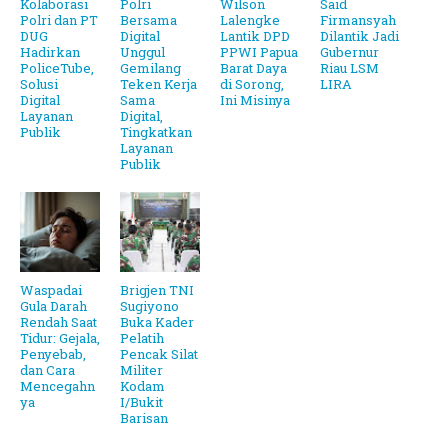
Kolaborasi
Polri
Wilson
Said
Polri dan PT
Bersama
Lalengke
Firmansyah
DUG
Digital
Lantik DPD
Dilantik Jadi
Hadirkan
Unggul
PPWI Papua
Gubernur
PoliceTube,
Gemilang
Barat Daya
Riau LSM
Solusi
Teken Kerja
di Sorong,
LIRA
Digital
Sama
Ini Misinya
Layanan
Digital,
Publik
Tingkatkan
Layanan
Publik
Waspadai
Brigjen TNI
Gula Darah
Sugiyono
Rendah Saat
Buka Kader
Tidur: Gejala,
Pelatih
Penyebab,
Pencak Silat
dan Cara
Militer
Mencegahn
Kodam
ya
I/Bukit
Barisan