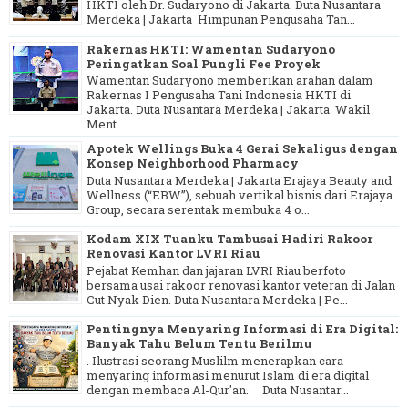
HKTI oleh Dr. Sudaryono di Jakarta. Duta Nusantara
Merdeka | Jakarta Himpunan Pengusaha Tan...
Rakernas HKTI: Wamentan Sudaryono
Peringatkan Soal Pungli Fee Proyek
Wamentan Sudaryono memberikan arahan dalam
Rakernas I Pengusaha Tani Indonesia HKTI di
Jakarta. Duta Nusantara Merdeka | Jakarta Wakil
Ment...
Apotek Wellings Buka 4 Gerai Sekaligus dengan
Konsep Neighborhood Pharmacy
Duta Nusantara Merdeka | Jakarta Erajaya Beauty and
Wellness (“EBW”), sebuah vertikal bisnis dari Erajaya
Group, secara serentak membuka 4 o...
Kodam XIX Tuanku Tambusai Hadiri Rakoor
Renovasi Kantor LVRI Riau
Pejabat Kemhan dan jajaran LVRI Riau berfoto
bersama usai rakoor renovasi kantor veteran di Jalan
Cut Nyak Dien. Duta Nusantara Merdeka | Pe...
Pentingnya Menyaring Informasi di Era Digital:
Banyak Tahu Belum Tentu Berilmu
. Ilustrasi seorang Muslilm menerapkan cara
menyaring informasi menurut Islam di era digital
dengan membaca Al-Qur'an. Duta Nusantar...