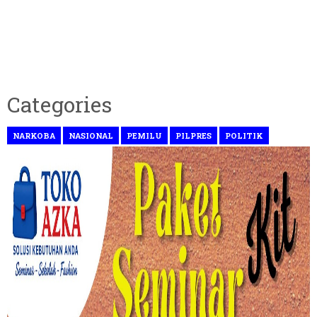
Categories
NARKOBA
NASIONAL
PEMILU
PILPRES
POLITIK