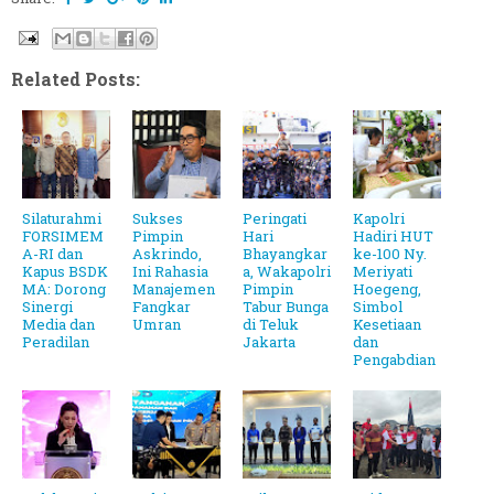
Related Posts:
Silaturahmi
Sukses
Peringati
Kapolri
FORSIMEM
Pimpin
Hari
Hadiri HUT
A-RI dan
Askrindo,
Bhayangkar
ke-100 Ny.
Kapus BSDK
Ini Rahasia
a, Wakapolri
Meriyati
MA: Dorong
Manajemen
Pimpin
Hoegeng,
Sinergi
Fangkar
Tabur Bunga
Simbol
Media dan
Umran
di Teluk
Kesetiaan
Peradilan
Jakarta
dan
Pengabdian