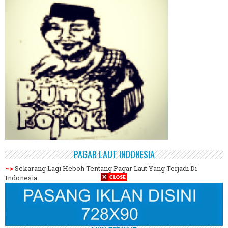
PAGAR LAUT INDONESIA
~>
Sekarang Lagi Heboh Tentang Pagar Laut Yang Terjadi Di
Indonesia
<~
Memang Harus Jelas Apa Maksudnya Laut Dipagar, Karena
Seharusnya Yang Dipagar itu Batas Wilayah Indonesia Dengan
Negara Lain