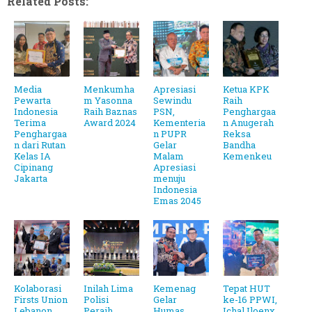
Related Posts:
Media
Menkumha
Apresiasi
Ketua KPK
Pewarta
m Yasonna
Sewindu
Raih
Indonesia
Raih Baznas
PSN,
Penghargaa
Terima
Award 2024
Kementeria
n Anugerah
Penghargaa
n PUPR
Reksa
n dari Rutan
Gelar
Bandha
Kelas IA
Malam
Kemenkeu
Cipinang
Apresiasi
Jakarta
menuju
Indonesia
Emas 2045
Kolaborasi
Inilah Lima
Kemenag
Tepat HUT
Firsts Union
Polisi
Gelar
ke-16 PPWI,
Lebanon
Peraih
Humas
Ichal Iloenx