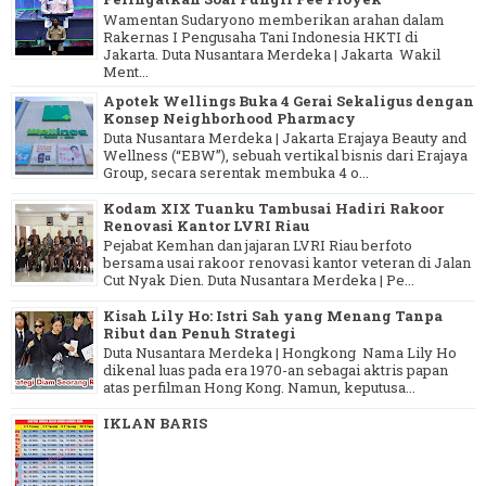
Wamentan Sudaryono memberikan arahan dalam
Rakernas I Pengusaha Tani Indonesia HKTI di
Jakarta. Duta Nusantara Merdeka | Jakarta Wakil
Ment...
Apotek Wellings Buka 4 Gerai Sekaligus dengan
Konsep Neighborhood Pharmacy
Duta Nusantara Merdeka | Jakarta Erajaya Beauty and
Wellness (“EBW”), sebuah vertikal bisnis dari Erajaya
Group, secara serentak membuka 4 o...
Kodam XIX Tuanku Tambusai Hadiri Rakoor
Renovasi Kantor LVRI Riau
Pejabat Kemhan dan jajaran LVRI Riau berfoto
bersama usai rakoor renovasi kantor veteran di Jalan
Cut Nyak Dien. Duta Nusantara Merdeka | Pe...
Kisah Lily Ho: Istri Sah yang Menang Tanpa
Ribut dan Penuh Strategi
Duta Nusantara Merdeka | Hongkong Nama Lily Ho
dikenal luas pada era 1970-an sebagai aktris papan
atas perfilman Hong Kong. Namun, keputusa...
IKLAN BARIS