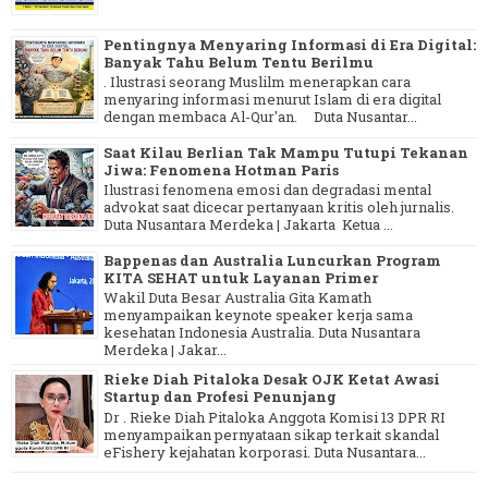
Pentingnya Menyaring Informasi di Era Digital:
Banyak Tahu Belum Tentu Berilmu
. Ilustrasi seorang Muslilm menerapkan cara
menyaring informasi menurut Islam di era digital
dengan membaca Al-Qur'an. Duta Nusantar...
Saat Kilau Berlian Tak Mampu Tutupi Tekanan
Jiwa: Fenomena Hotman Paris
Ilustrasi fenomena emosi dan degradasi mental
advokat saat dicecar pertanyaan kritis oleh jurnalis.
Duta Nusantara Merdeka | Jakarta Ketua ...
Bappenas dan Australia Luncurkan Program
KITA SEHAT untuk Layanan Primer
Wakil Duta Besar Australia Gita Kamath
menyampaikan keynote speaker kerja sama
kesehatan Indonesia Australia. Duta Nusantara
Merdeka | Jakar...
Rieke Diah Pitaloka Desak OJK Ketat Awasi
Startup dan Profesi Penunjang
Dr . Rieke Diah Pitaloka Anggota Komisi 13 DPR RI
menyampaikan pernyataan sikap terkait skandal
eFishery kejahatan korporasi. Duta Nusantara...