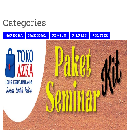
Categories
NARKOBA
NASIONAL
PEMILU
PILPRES
POLITIK