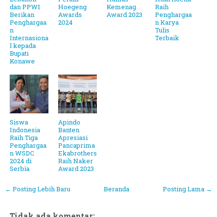
dan PPWI
Hoegeng
Kemenag
Raih
Berikan
Awards
Award 2023
Penghargaa
Penghargaa
2024
n Karya
n
Tulis
Internasiona
Terbaik
l kepada
Bupati
Konawe
Siswa
Apindo
Indonesia
Banten
Raih Tiga
Apresiasi
Penghargaa
Pancaprima
n WSDC
Ekabrothers
2024 di
Raih Naker
Serbia
Award 2023
← Posting Lebih Baru
Beranda
Posting Lama →
Tidak ada komentar: