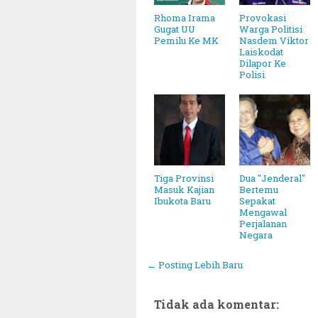
Rhoma Irama
Provokasi
Gugat UU
Warga Politisi
Pemilu Ke MK
Nasdem Viktor
Laiskodat
Dilapor Ke
Polisi
Tiga Provinsi
Dua "Jenderal"
Masuk Kajian
Bertemu
Ibukota Baru
Sepakat
Mengawal
Perjalanan
Negara
← Posting Lebih Baru
~||~ Muhammadiyah Tetapkan 1 Ram
Tidak ada komentar: