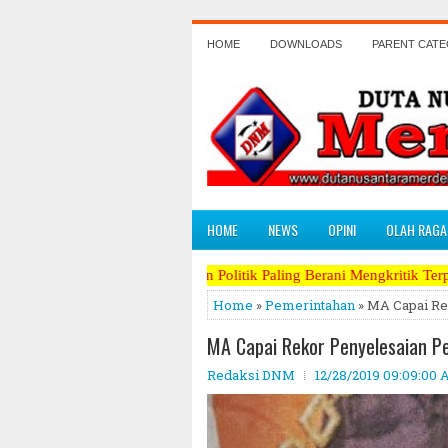
HOME
DOWNLOADS
PARENT CAT
HOME
NEWS
OPINI
OLAH RAGA
eda, Koran Politik Paling Berani Mengkritik Terpanas dan Perang Ter
Home
»
Pemerintahan
» MA Capai Re
MA Capai Rekor Penyelesaian P
Redaksi DNM
12/28/2019 09:09:00