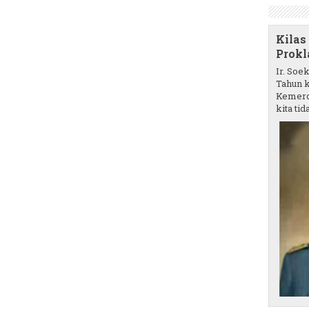
Kilas
Prokl
Ir. Soe
Tahun k
Kemerd
kita tida