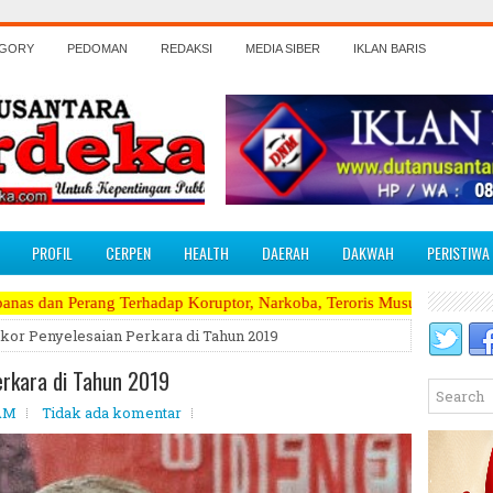
EGORY
PEDOMAN
REDAKSI
MEDIA SIBER
IKLAN BARIS
PROFIL
CERPEN
HEALTH
DAERAH
DAKWAH
PERISTIWA
hadap Koruptor, Narkoba, Teroris Musuh Rakyat ~~~~~>>>>> Kami Meneri
kor Penyelesaian Perkara di Tahun 2019
erkara di Tahun 2019
 AM
Tidak ada komentar