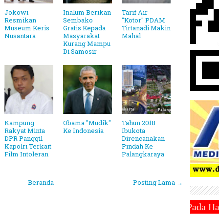
Jokowi
Inalum Berikan
Tarif Air
Resmikan
Sembako
"Kotor" PDAM
Museum Keris
Gratis Kepada
Tirtanadi Makin
Nusantara
Masyarakat
Mahal
Kurang Mampu
Di Samosir
Kampung
Obama "Mudik"
Tahun 2018
Rakyat Minta
Ke Indonesia
Ibukota
DPR Panggil
Direncanakan
Kapolri Terkait
Pindah Ke
Film Intoleran
Palangkaraya
Beranda
Posting Lama →
adhan 1446 Hijriah Jatuh Pada Hari Sabtu 1 Maret 2