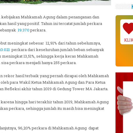
tasi kebijakan Mahkamah Agung dalam penanganan dan
n hasil yang positif. Tahun ini tercatat jumlah perkara
 sebanyak
19.370
perkara.
KLI
but meningkat sebesar 12,91% dari tahun sebelumnya,
20.021
perkara dari keseluruhan jumlah beban sebanyak
us meningkat 13,51%, sehingga kerja keras Mahkamah
sisa perkara menjadi hanya 255 perkara.
n rekor hasil terbaik yang pernah dicapai oleh Mahkamah
gi oleh para Wakil Ketua Mahkamah Agung dan Para Ketua
 Refleksi akhir tahun 2019 di Gedung Tower MA Jakarta.
li, karena hingga hari terakhir tahun 2019, Mahkamah Agung
kan perkara, sehingga jumlah itu masih bisa meningkat
, lanjutnya, 96,20% perkara di Mahkamah Agung dapat