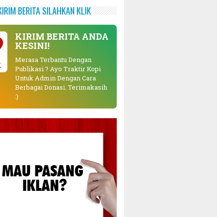
KIRIM BERITA SILAHKAN KLIK
KIRIM BERITA ANDA
KESINI!
Merasa Terbantu Dengan
K
Publikasi ? Ayo Traktir Kopi
Untuk Admin Dengan Cara
Berbagai Donasi. Terimakasih
:)