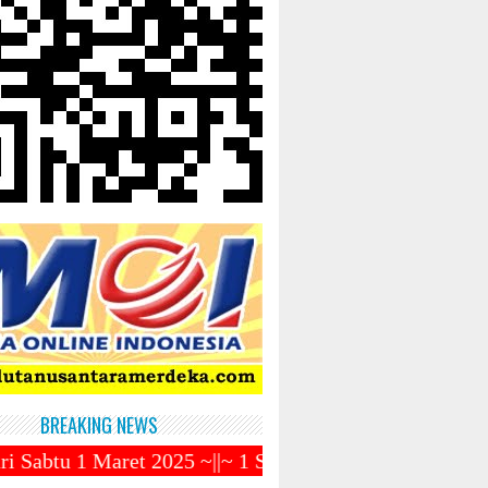
BREAKING NEWS
025 ~||~ 1 Syawal Jatuh Pada Tanggal 31 Maret 2025 