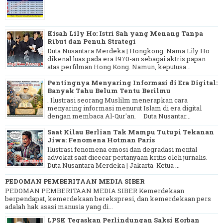
Kisah Lily Ho: Istri Sah yang Menang Tanpa
Ribut dan Penuh Strategi
Duta Nusantara Merdeka | Hongkong Nama Lily Ho
dikenal luas pada era 1970-an sebagai aktris papan
atas perfilman Hong Kong. Namun, keputusa...
Pentingnya Menyaring Informasi di Era Digital:
Banyak Tahu Belum Tentu Berilmu
. Ilustrasi seorang Muslilm menerapkan cara
menyaring informasi menurut Islam di era digital
dengan membaca Al-Qur'an. Duta Nusantar...
Saat Kilau Berlian Tak Mampu Tutupi Tekanan
Jiwa: Fenomena Hotman Paris
Ilustrasi fenomena emosi dan degradasi mental
advokat saat dicecar pertanyaan kritis oleh jurnalis.
Duta Nusantara Merdeka | Jakarta Ketua ...
PEDOMAN PEMBERITAAN MEDIA SIBER
PEDOMAN PEMBERITAAN MEDIA SIBER Kemerdekaan
berpendapat, kemerdekaan berekspresi, dan kemerdekaan pers
adalah hak asasi manusia yang di...
LPSK Tegaskan Perlindungan Saksi Korban