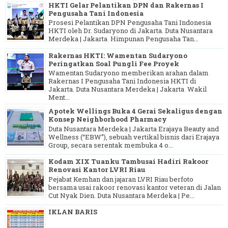
HKTI Gelar Pelantikan DPN dan Rakernas I
Pengusaha Tani Indonesia
Prosesi Pelantikan DPN Pengusaha Tani Indonesia
HKTI oleh Dr. Sudaryono di Jakarta. Duta Nusantara
Merdeka | Jakarta Himpunan Pengusaha Tan...
Rakernas HKTI: Wamentan Sudaryono
Peringatkan Soal Pungli Fee Proyek
Wamentan Sudaryono memberikan arahan dalam
Rakernas I Pengusaha Tani Indonesia HKTI di
Jakarta. Duta Nusantara Merdeka | Jakarta Wakil
Ment...
Apotek Wellings Buka 4 Gerai Sekaligus dengan
Konsep Neighborhood Pharmacy
Duta Nusantara Merdeka | Jakarta Erajaya Beauty and
Wellness (“EBW”), sebuah vertikal bisnis dari Erajaya
Group, secara serentak membuka 4 o...
Kodam XIX Tuanku Tambusai Hadiri Rakoor
Renovasi Kantor LVRI Riau
Pejabat Kemhan dan jajaran LVRI Riau berfoto
bersama usai rakoor renovasi kantor veteran di Jalan
Cut Nyak Dien. Duta Nusantara Merdeka | Pe...
IKLAN BARIS