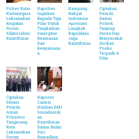
Polres Kutai
Kapolres
Kampung
Ciptakan
Kartanegara
Ingatkan
Rakyat
Pemilu
Laksanakan
Kepada Tiga
Indonesia
Damai
Kegiatan
Pilar Untuk
Apresiasi
Polsek
Forum
Tingkatkan
Langkah
Tanjung
Silaturrahmi
Sinergitas
Kapoldasu
Duren Dan
Kamtibmas
Keamanan
Jaga
Masyarakat
Dan
Kamtibmas
Dirikan
kenyamana
Posko
n
Terpadu 4
Pilar
Ciptakan
Kapores
Situasi
Ciamis
Pemilu
Himbau DMI
Aman
Sosialisasik
Polrestro
an
Tangerang
Kamtibmas
Kota
Dalam Bulan
Laksanakan
Suci
Forum
Ramadhan