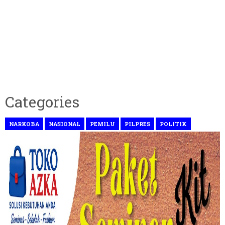
Categories
NARKOBA
NASIONAL
PEMILU
PILPRES
POLITIK