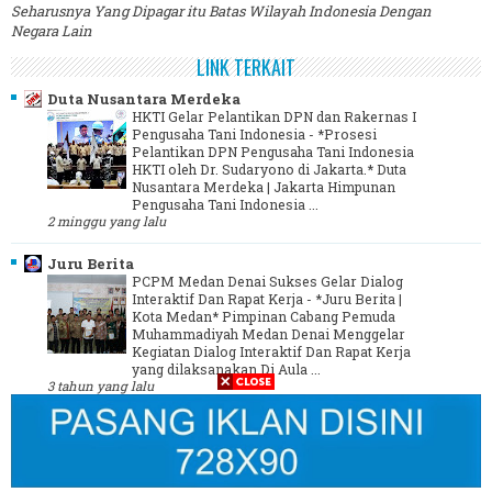
Seharusnya Yang Dipagar itu Batas Wilayah Indonesia Dengan
Negara Lain
LINK TERKAIT
Duta Nusantara Merdeka
HKTI Gelar Pelantikan DPN dan Rakernas I
Pengusaha Tani Indonesia
-
*Prosesi
Pelantikan DPN Pengusaha Tani Indonesia
HKTI oleh Dr. Sudaryono di Jakarta.* Duta
Nusantara Merdeka | Jakarta Himpunan
Pengusaha Tani Indonesia ...
2 minggu yang lalu
Juru Berita
PCPM Medan Denai Sukses Gelar Dialog
Interaktif Dan Rapat Kerja
-
*Juru Berita |
Kota Medan* Pimpinan Cabang Pemuda
Muhammadiyah Medan Denai Menggelar
Kegiatan Dialog Interaktif Dan Rapat Kerja
yang dilaksanakan Di Aula ...
3 tahun yang lalu
Media Online Indonesia - MOI
-